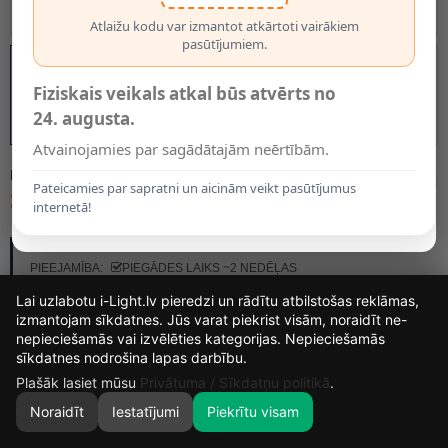
Atlaižu kodu var izmantot atkārtoti vairākiem
pasūtījumiem.
Fiziskais veikals atkal būs atvērts no
24. augusta.
Atvainojamies par sagādātajām neērtībām.
MODELIS:
52401/54/05
Pateicamies par sapratni un aicinām veikt pasūtījumus
319.50€
internetā!
RAŽOTĀJS:
LUCIDE
PIEEJAMĪBA:
PIEGĀDES LAIKS ~2 NEDĒĻAS
Lai uzlabotu i-Light.lv pieredzi un rādītu atbilstošas reklāmas,
izmantojam sīkdatnes. Jūs varat piekrist visām, noraidīt ne-
nepieciešamās vai izvēlēties kategorijas. Nepieciešamās
14
15
20
17
sīkdatnes nodrošina lapas darbību.
DIENAS
STUNDAS
MIN.
SEK.
Plašāk lasiet mūsu
Privātuma / Sīkdatņu politikā
.
Noraidīt
Iestatījumi
Piekrītu visam
0
SĀKUMS
MEKLĒT
GROZS
MANS KONTS