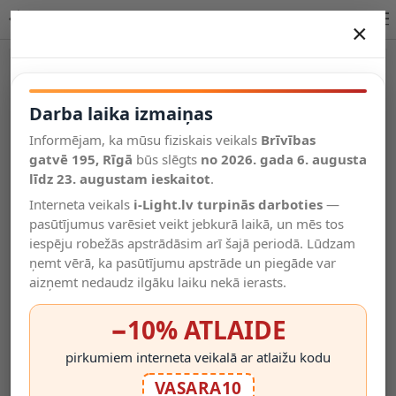
Lucide LAMBADA piekaramā lampa LED 1x47W 52401/54/05
×
DARBA LAIKA IZMAIŅAS
Vēl kategorijas
Darba laika izmaiņas
Informējam, ka mūsu fiziskais veikals
Brīvības
Salīdzināt
gatvē 195, Rīgā
Vēlmju
būs slēgts
no 2026. gada 6. augusta
Valodas
saraksts
līdz 23. augustam ieskaitot
.
(0)
Interneta veikals
i-Light.lv turpinās darboties
—
pasūtījumus varēsiet veikt jebkurā laikā, un mēs tos
iespēju robežās apstrādāsim arī šajā periodā. Lūdzam
ņemt vērā, ka pasūtījumu apstrāde un piegāde var
aizņemt nedaudz ilgāku laiku nekā ierasts.
−10% ATLAIDE
pirkumiem interneta veikalā ar atlaižu kodu
VASARA10