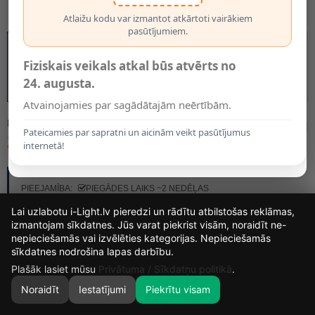
Atlaižu kodu var izmantot atkārtoti vairākiem
pasūtījumiem.
Fiziskais veikals atkal būs atvērts no
24. augusta.
Atvainojamies par sagādātajām neērtībām.
MODELIS:
45410/13/41
Pateicamies par sapratni un aicinām veikt pasūtījumus
219.95€
internetā!
RAŽOTĀJS:
LUCIDE
PIEEJAMĪBA:
PIEGĀDES LAIKS ~2 NEDĒĻAS
Lai uzlabotu i-Light.lv pieredzi un rādītu atbilstošas reklāmas,
izmantojam sīkdatnes. Jūs varat piekrist visām, noraidīt ne-
nepieciešamās vai izvēlēties kategorijas. Nepieciešamās
15
13
1
52
sīkdatnes nodrošina lapas darbību.
DIENAS
STUNDAS
MIN.
SEK.
Plašāk lasiet mūsu
Privātuma / Sīkdatņu politikā
.
Noraidīt
Iestatījumi
Piekrītu visam
0
SĀKUMS
MEKLĒT
GROZS
MANS KONTS