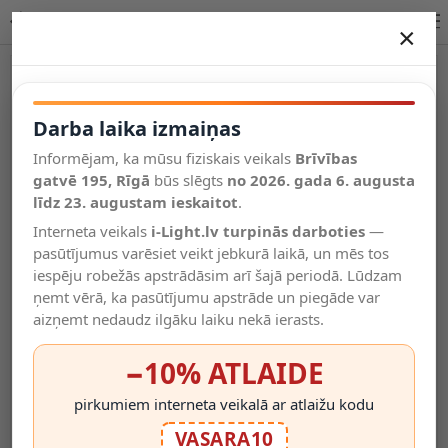
Lucide LAMBRES piekaramā lampa E27 3x40W 45410/13/41
×
DARBA LAIKA IZMAIŅAS
Vēl kategorijas
Darba laika izmaiņas
Informējam, ka mūsu fiziskais veikals
Brīvības
Salīdzināt
gatvē 195, Rīgā
Vēlmju
būs slēgts
no 2026. gada 6. augusta
Valodas
saraksts
līdz 23. augustam ieskaitot
.
(0)
Interneta veikals
i-Light.lv turpinās darboties
—
pasūtījumus varēsiet veikt jebkurā laikā, un mēs tos
iespēju robežās apstrādāsim arī šajā periodā. Lūdzam
ņemt vērā, ka pasūtījumu apstrāde un piegāde var
aizņemt nedaudz ilgāku laiku nekā ierasts.
−10% ATLAIDE
pirkumiem interneta veikalā ar atlaižu kodu
VASARA10