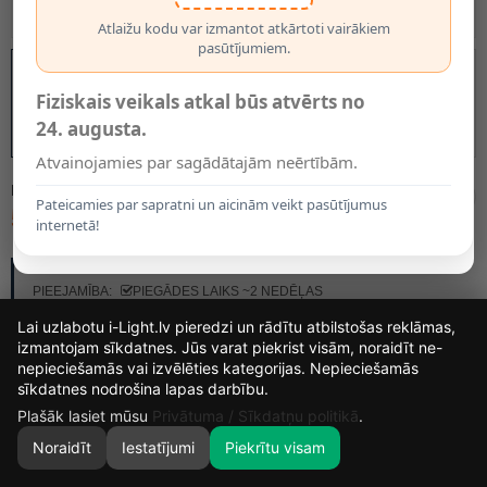
Atlaižu kodu var izmantot atkārtoti vairākiem
pasūtījumiem.
Fiziskais veikals atkal būs atvērts no
24. augusta.
Atvainojamies par sagādātajām neērtībām.
MODELIS:
45410/09/41
Pateicamies par sapratni un aicinām veikt pasūtījumus
542.73€
internetā!
RAŽOTĀJS:
LUCIDE
PIEEJAMĪBA:
PIEGĀDES LAIKS ~2 NEDĒĻAS
Lai uzlabotu i-Light.lv pieredzi un rādītu atbilstošas reklāmas,
izmantojam sīkdatnes. Jūs varat piekrist visām, noraidīt ne-
nepieciešamās vai izvēlēties kategorijas. Nepieciešamās
15
20
52
5
sīkdatnes nodrošina lapas darbību.
DIENAS
STUNDAS
MIN.
SEK.
Plašāk lasiet mūsu
Privātuma / Sīkdatņu politikā
.
Noraidīt
Iestatījumi
Piekrītu visam
0
SĀKUMS
MEKLĒT
GROZS
MANS KONTS