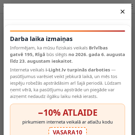
LAMBRES piekaramā lampa 6xE27 taupe Lucide interjeram
×
DARBA LAIKA IZMAIŅAS
Vēl kategorijas
Darba laika izmaiņas
Informējam, ka mūsu fiziskais veikals
Brīvības
Salīdzināt
gatvē 195, Rīgā
Vēlmju
būs slēgts
no 2026. gada 6. augusta
Valodas
saraksts
līdz 23. augustam ieskaitot
.
(0)
Interneta veikals
i-Light.lv turpinās darboties
—
pasūtījumus varēsiet veikt jebkurā laikā, un mēs tos
iespēju robežās apstrādāsim arī šajā periodā. Lūdzam
ņemt vērā, ka pasūtījumu apstrāde un piegāde var
aizņemt nedaudz ilgāku laiku nekā ierasts.
−10% ATLAIDE
pirkumiem interneta veikalā ar atlaižu kodu
VASARA10