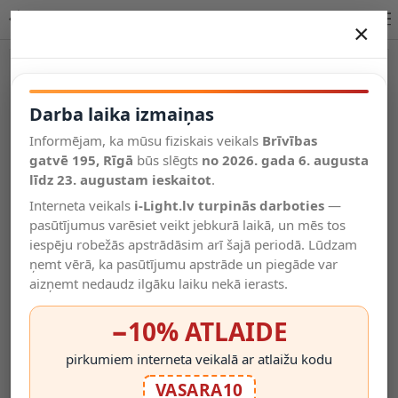
LEX plafons Ø25 cm 1 x 9 W E27 balta
×
DARBA LAIKA IZMAIŅAS
Vēl kategorijas
Darba laika izmaiņas
Informējam, ka mūsu fiziskais veikals
Brīvības
Salīdzināt
gatvē 195, Rīgā
Vēlmju
būs slēgts
no 2026. gada 6. augusta
Valodas
saraksts
līdz 23. augustam ieskaitot
.
(0)
Interneta veikals
i-Light.lv turpinās darboties
—
pasūtījumus varēsiet veikt jebkurā laikā, un mēs tos
iespēju robežās apstrādāsim arī šajā periodā. Lūdzam
ņemt vērā, ka pasūtījumu apstrāde un piegāde var
aizņemt nedaudz ilgāku laiku nekā ierasts.
−10% ATLAIDE
pirkumiem interneta veikalā ar atlaižu kodu
VASARA10