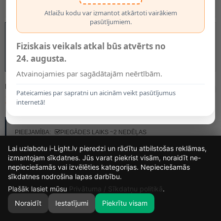
Atlaižu kodu var izmantot atkārtoti vairākiem
pasūtījumiem.
Fiziskais veikals atkal būs atvērts no
24. augusta.
Atvainojamies par sagādātajām neērtībām.
MODELIS:
08109/01/31
Pateicamies par sapratni un aicinām veikt pasūtījumus
18.00€
internetā!
RAŽOTĀJS:
LUCIDE
PIEEJAMĪBA:
PIEGĀDES LAIKS ~2 NEDĒĻAS
Lai uzlabotu i-Light.lv pieredzi un rādītu atbilstošas reklāmas,
izmantojam sīkdatnes. Jūs varat piekrist visām, noraidīt ne-
nepieciešamās vai izvēlēties kategorijas. Nepieciešamās
15
14
57
47
sīkdatnes nodrošina lapas darbību.
DIENAS
STUNDAS
MIN.
SEK.
Plašāk lasiet mūsu
Privātuma / Sīkdatņu politikā
.
Noraidīt
Iestatījumi
Piekrītu visam
0
SĀKUMS
MEKLĒT
GROZS
MANS KONTS