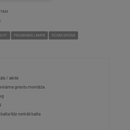
STAM
I
0/97
PIEKARAMĀ LAMPA
RŪSAS BRŪNA
ls / akrils
arināma griestu montāža
 kg
W
i balta līdz neitrāli balta