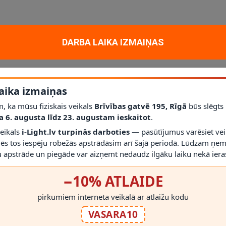
 kā praktisks un estētisks apgaismojuma risinājums ikdienas lietošanā. Pro
DARBA LAIKA IZMAIŅAS
fikāciju un vizuāli tīrs rezultāts.
aika izmaiņas
, ka mūsu fiziskais veikals
Brīvības gatvē 195, Rīgā
būs slēgts
a 6. augusta līdz 23. augustam ieskaitot
.
veikals
i-Light.lv turpinās darboties
— pasūtījumus varēsiet vei
mēs tos iespēju robežās apstrādāsim arī šajā periodā. Lūdzam ņem
 apstrāde un piegāde var aizņemt nedaudz ilgāku laiku nekā ieras
−10% ATLAIDE
RĀDĪT VAIRĀK
pirkumiem interneta veikalā ar atlaižu kodu
VASARA10