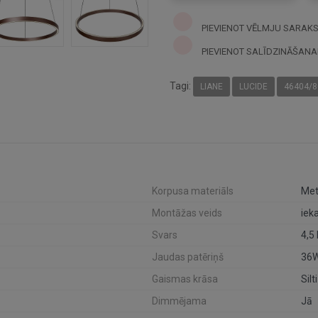
PIEVIENOT VĒLMJU SARAK
PIEVIENOT SALĪDZINĀŠANA
Tagi:
LIANE
LUCIDE
46404/8
Korpusa materiāls
Metā
Montāžas veids
iek
Svars
4,5
Jaudas patēriņš
36
Gaismas krāsa
Silt
Dimmējama
Jā