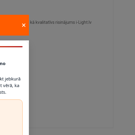
dukts izvēlēts kā kvalitatīvs risinājums i-Light.lv
×
no
kt jebkurā
t vērā, ka
ts.