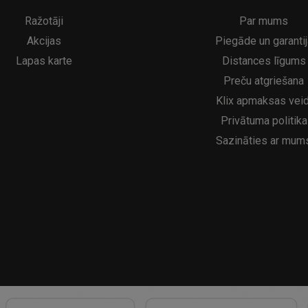
A
kumulatora LED galda lampa SERINA Mini Ø80×200 mm..
5€
16.95€
29.95€
21.95€
Ražotāji
Par mums
Akcijas
Piegāde un garantij
Lapas karte
Distances līgums
Preču atgriešana
Klix apmaksas veid
Privātuma politika
Sazināties ar mum