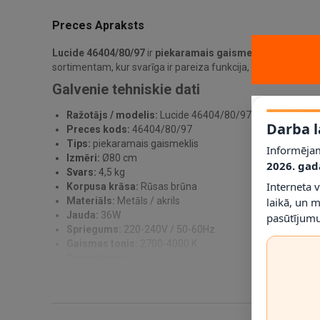
Preces Apraksts
Lucide 46404/80/97
ir
piekaramais gaismeklis
, kas kalpo
sortimentam, kur svarīga ir pareiza funkcija, saderība ar speci
Galvenie tehniskie dati
Ražotājs / modelis:
Lucide 46404/80/97
Darba l
Preces kods:
46404/80/97
Tips:
piekaramais gaismeklis
Informējam
Izmēri:
Ø80 cm
2026. gad
Svars:
4,5 kg
Interneta 
Korpusa krāsa:
Rūsas brūna
laikā, un 
Materiāls:
Metāls / akrils
Jauda:
36W
pasūtījumu
Spriegums:
220-240V / 50-60Hz
Gaismas tonis:
2700-4000 K
Dimmējama:
Jā
IP klase:
IP20
Montāža:
iekarināma griestu montāža
Garantija:
3 gadi