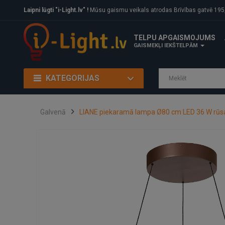
Laipni lūgti "i-Light.lv" !
Mūsu gaismu veikals atrodas Brīvības gatvē 195, Rīga, LV
TELPU APGAISMOJUMS
GAISMEKĻI IEKŠTELPĀM
KATEGORIJAS
Galvenā
LIANE piekaramā lampa Ø80 cm LED 36 W rūsa