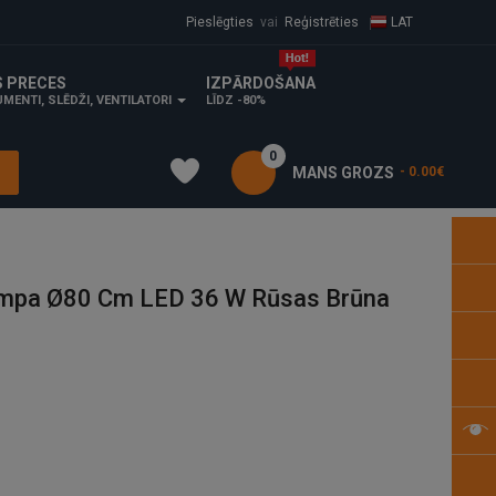
Pieslēgties
vai
Reģistrēties
LAT
S PRECES
IZPĀRDOŠANA
MENTI, SLĒDŽI, VENTILATORI
LĪDZ -80%
0
MANS GROZS
- 0.00€
mpa Ø80 Cm LED 36 W Rūsas Brūna