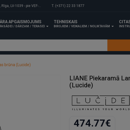
-1039 - pie VEF-Gaisa tilta.
T. (+371) 22 33 1877
ĀRA APGAISMOJUMS
TEHNISKAIS
CITA
FASĀDEI / DĀRZAM / TERASEI
BIROJIEM / VEIKALIEM / NOLIKTAVĀM
INSTRU
s brūna (Lucide)
LIANE Piekaramā La
(Lucide)
474.77€