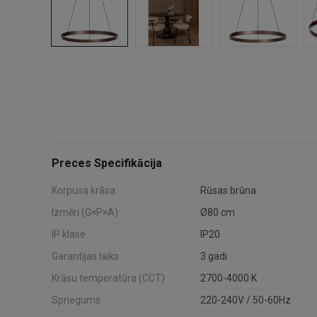
Preces Specifikācija
Korpusa krāsa
Rūsas brūna
Izmēri (G×P×A)
Ø80 cm
IP klase
IP20
Garantijas laiks
3 gadi
Krāsu temperatūra (CCT)
2700-4000 K
Spriegums
220-240V / 50-60Hz