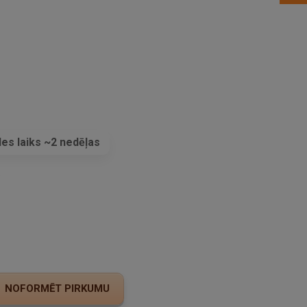
es laiks ~2 nedēļas
s