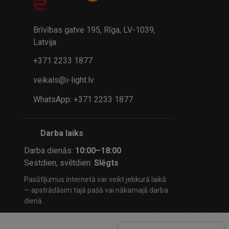
A
kumulatora LED galda lampa BIWO 385×130×230 mm 5,..
32.95€
24.9
41.95€
Brīvības gatve 195, Rīga, LV-1039,
Latvija
+371 2233 1877
veikals@i-light.lv
WhatsApp: +371 2233 1877
Darba laiks
Darba dienās:
10:00–18:00
Sestdien, svētdien:
Slēgts
Pasūtījumus internetā var veikt jebkurā laikā
— apstrādāsim tajā pašā vai nākamajā darba
dienā.