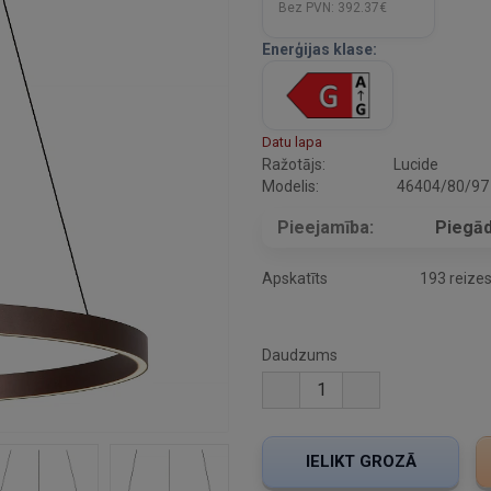
Bez PVN:
392.37€
Enerģijas klase:
Datu lapa
Ražotājs:
Lucide
Modelis:
46404/80/97
Pieejamība:
Piegād
Apskatīts
193 reize
Daudzums