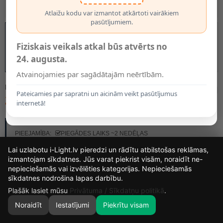
Atlaižu kodu var izmantot atkārtoti vairākiem
pasūtījumiem.
Fiziskais veikals atkal būs atvērts no
24. augusta.
Atvainojamies par sagādātajām neērtībām.
MODELIS:
55900/01/08
Pateicamies par sapratni un aicinām veikt pasūtījumus
27.60€
internetā!
RAŽOTĀJS:
LUCIDE
PIEEJAMĪBA:
PIEGĀDES LAIKS ~2 NEDĒĻAS
Lai uzlabotu i-Light.lv pieredzi un rādītu atbilstošas reklāmas,
izmantojam sīkdatnes. Jūs varat piekrist visām, noraidīt ne-
nepieciešamās vai izvēlēties kategorijas. Nepieciešamās
13
8
14
48
sīkdatnes nodrošina lapas darbību.
DIENAS
STUNDAS
MIN.
SEK.
Plašāk lasiet mūsu
Privātuma / Sīkdatņu politikā
.
Noraidīt
Iestatījumi
Piekrītu visam
0
SĀKUMS
MEKLĒT
GROZS
MANS KONTS