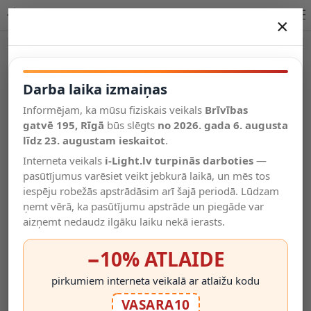
LINIAL 48V sliede 1 m satin gun metal (Lucide)
×
DARBA LAIKA IZMAIŅAS
Vēl kategorijas
Darba laika izmaiņas
Informējam, ka mūsu fiziskais veikals
Brīvības
Salīdzināt
gatvē 195, Rīgā
Vēlmju
būs slēgts
no 2026. gada 6. augusta
Valodas
saraksts
līdz 23. augustam ieskaitot
.
(0)
Interneta veikals
i-Light.lv turpinās darboties
—
pasūtījumus varēsiet veikt jebkurā laikā, un mēs tos
iespēju robežās apstrādāsim arī šajā periodā. Lūdzam
ņemt vērā, ka pasūtījumu apstrāde un piegāde var
aizņemt nedaudz ilgāku laiku nekā ierasts.
−10% ATLAIDE
pirkumiem interneta veikalā ar atlaižu kodu
VASARA10