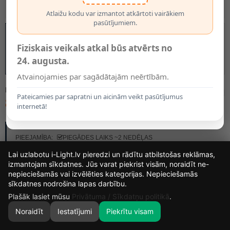
Atlaižu kodu var izmantot atkārtoti vairākiem
pasūtījumiem.
Fiziskais veikals atkal būs atvērts no
24. augusta.
Atvainojamies par sagādātajām neērtībām.
MODELIS:
55901/08/08
Pateicamies par sapratni un aicinām veikt pasūtījumus
82.50€
internetā!
RAŽOTĀJS:
LUCIDE
PIEEJAMĪBA:
PIEGĀDES LAIKS ~2 NEDĒĻAS
Lai uzlabotu i-Light.lv pieredzi un rādītu atbilstošas reklāmas,
izmantojam sīkdatnes. Jūs varat piekrist visām, noraidīt ne-
nepieciešamās vai izvēlēties kategorijas. Nepieciešamās
12
14
59
51
sīkdatnes nodrošina lapas darbību.
DIENAS
STUNDAS
MIN.
SEK.
Plašāk lasiet mūsu
Privātuma / Sīkdatņu politikā
.
Noraidīt
Iestatījumi
Piekrītu visam
0
SĀKUMS
MEKLĒT
GROZS
MANS KONTS