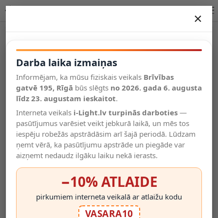
Lucide LINIAL BIX track griestu prožektors 55901/08/08
×
DARBA LAIKA IZMAIŅAS
Vēl kategorijas
Darba laika izmaiņas
Informējam, ka mūsu fiziskais veikals
Brīvības
Salīdzināt
gatvē 195, Rīgā
Vēlmju
būs slēgts
no 2026. gada 6. augusta
Valodas
saraksts
līdz 23. augustam ieskaitot
.
(0)
Interneta veikals
i-Light.lv turpinās darboties
—
pasūtījumus varēsiet veikt jebkurā laikā, un mēs tos
iespēju robežās apstrādāsim arī šajā periodā. Lūdzam
ņemt vērā, ka pasūtījumu apstrāde un piegāde var
aizņemt nedaudz ilgāku laiku nekā ierasts.
−10% ATLAIDE
pirkumiem interneta veikalā ar atlaižu kodu
VASARA10