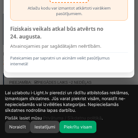
Atlaižu kodu var izmantot atkārtoti vairākiem
pasūtījumiem.
Fiziskais veikals atkal būs atvērts no
24. augusta.
Atvainojamies par sagādātajām neērtībām.
MODELIS:
74403/04/30
Pateicamies par sapratni un aicinām veikt pasūtījumus
234.80€
internetā!
RAŽOTĀJS:
LUCIDE
PIEEJAMĪBA:
PIEGĀDES LAIKS ~2 NEDĒĻAS
Lai uzlabotu i-Light.lv pieredzi un rādītu atbilstošas reklāmas,
izmantojam sīkdatnes. Jūs varat piekrist visām, noraidīt ne-
nepieciešamās vai izvēlēties kategorijas. Nepieciešamās
14
4
31
54
sīkdatnes nodrošina lapas darbību.
DIENAS
STUNDAS
MIN.
SEK.
Plašāk lasiet mūsu
Privātuma / Sīkdatņu politikā
.
Noraidīt
Iestatījumi
Piekrītu visam
0
SĀKUMS
MEKLĒT
GROZS
MANS KONTS