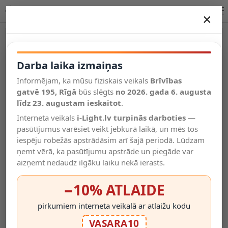
LORENZ LED piekaramā lampa 4x4 W 3000K melna | Lucide
×
DARBA LAIKA IZMAIŅAS
Vēl kategorijas
Darba laika izmaiņas
Informējam, ka mūsu fiziskais veikals
Brīvības
Salīdzināt
gatvē 195, Rīgā
Vēlmju
būs slēgts
no 2026. gada 6. augusta
Valodas
saraksts
līdz 23. augustam ieskaitot
.
(0)
Interneta veikals
i-Light.lv turpinās darboties
—
pasūtījumus varēsiet veikt jebkurā laikā, un mēs tos
iespēju robežās apstrādāsim arī šajā periodā. Lūdzam
ņemt vērā, ka pasūtījumu apstrāde un piegāde var
aizņemt nedaudz ilgāku laiku nekā ierasts.
−10% ATLAIDE
pirkumiem interneta veikalā ar atlaižu kodu
VASARA10