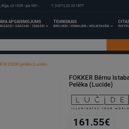
-1039 - pie VEF-Gaisa tilta.
T. (+371) 22 33 1877
ĀRA APGAISMOJUMS
TEHNISKAIS
CITA
FASĀDEI / DĀRZAM / TERASEI
BIROJIEM / VEIKALIEM / NOLIKTAVĀM
INSTRU
8 W 2500K pelēka (Lucide)
FOKKER Bērnu Istab
Pelēka (Lucide)
161.55€