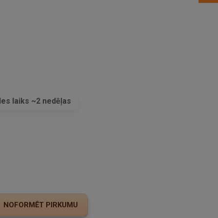
es laiks ~2 nedēļas
s