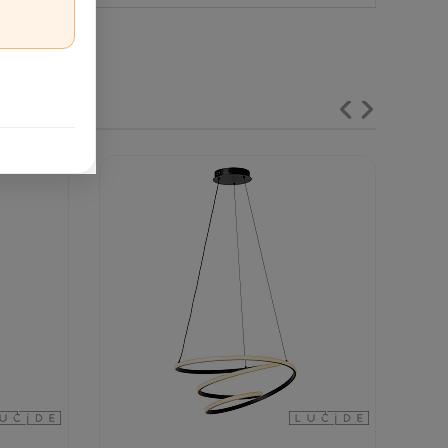
umam jāatstāj lidmašīnas formas korpuss droši ārpus
izmērs nozīmē, ka šis modelis būs pamanāms interjera
st būt galvenais rotaļīgais akcents pie griestiem.