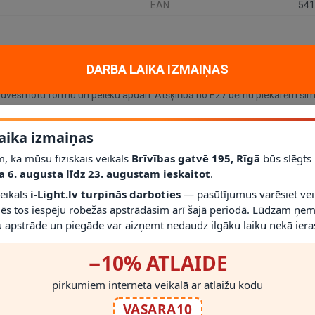
EAN
541
DARBA LAIKA IZMAIŅAS
pelēka (Lucide)
edvesmotu formu un pelēku apdari. Atšķirībā no E27 bērnu piekarēm šim 
s gaismeklis kļūst par rotaļīgu telpas objektu.
aika izmaiņas
, ka mūsu fiziskais veikals
Brīvības gatvē 195, Rīgā
būs slēgts
a 6. augusta līdz 23. augustam ieskaitot
.
veikals
i-Light.lv turpinās darboties
— pasūtījumus varēsiet vei
mēs tos iespēju robežās apstrādāsim arī šajā periodā. Lūdzam ņem
 apstrāde un piegāde var aizņemt nedaudz ilgāku laiku nekā ieras
−10% ATLAIDE
pirkumiem interneta veikalā ar atlaižu kodu
RĀDĪT VAIRĀK
VASARA10