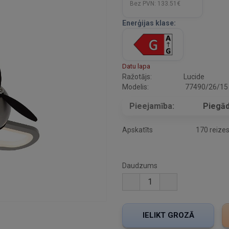
Bez PVN:
133.51€
Enerģijas klase:
Datu lapa
Ražotājs:
Lucide
Modelis:
77490/26/15
Pieejamība:
Piegād
Apskatīts
170 reize
Daudzums