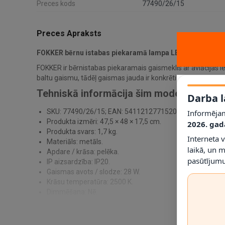
Preces kods
77490/26/15
Preces Apraksts
FOKKER bērnu istabas piekaramā lampa LED 28 W 2500K 
FOKKER ir bērnistabas piekaramais gaismeklis ar aviācijas i
baltu gaismu, tādēļ gaismas jauda ir konkrēti definēta un pat
Tehniskā informācija šim modelim
Darba l
SKU: 77490/26/15; EAN: 5411212771520.
Informējam
Produkta izmēri: 47,5 × 48 × 17,5 cm.
2026. gad
Produkta svars: 1,7 kg.
Interneta 
Materiāls: metāls.
laikā, un 
Apdare / krāsa: pelēka.
pasūtījumu
IP aizsardzība: IP20.
Gaismas avots / slodze: 28 W.
Krāsu temperatūra: 2500 K.
Dimmēšana: Nē.
Montāža un drošība