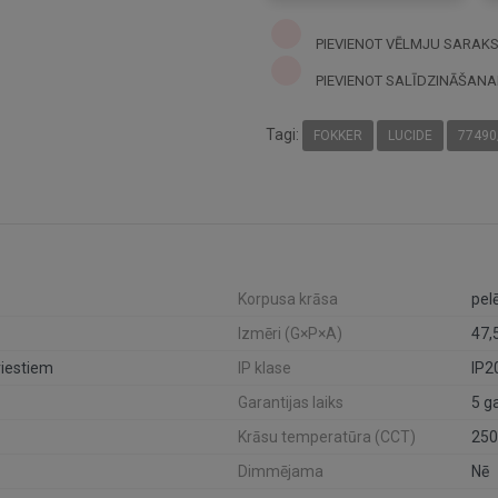
PIEVIENOT VĒLMJU SARAK
PIEVIENOT SALĪDZINĀŠANA
Tagi:
FOKKER
LUCIDE
77490
Korpusa krāsa
pel
Izmēri (G×P×A)
47,
iestiem
IP klase
IP2
Garantijas laiks
5 g
Krāsu temperatūra (CCT)
250
Dimmējama
Nē