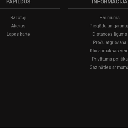
PAPILDUS
INFORMĀCIJA
A
kumulatora LED galda lampa SERINA Mini Ø80×200 mm..
5€
16.95€
29.95€
21.95€
Ražotāji
Par mums
Akcijas
Piegāde un garantij
Lapas karte
Distances līgums
Preču atgriešana
Klix apmaksas veid
Privātuma politika
Sazināties ar mum