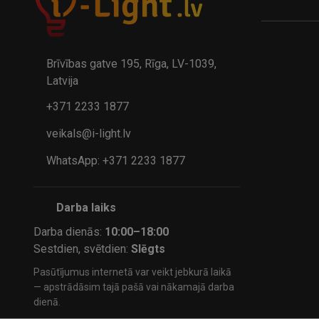
A
kumulatora LED galda lampa BIWO 385×130×230 mm 5,..
32.95€
24.9
41.95€
Brīvības gatve 195, Rīga, LV-1039,
Latvija
+371 2233 1877
veikals@i-light.lv
WhatsApp: +371 2233 1877
Darba laiks
Darba dienās:
10:00–18:00
Sestdien, svētdien:
Slēgts
Pasūtījumus internetā var veikt jebkurā laikā
— apstrādāsim tajā pašā vai nākamajā darba
dienā.