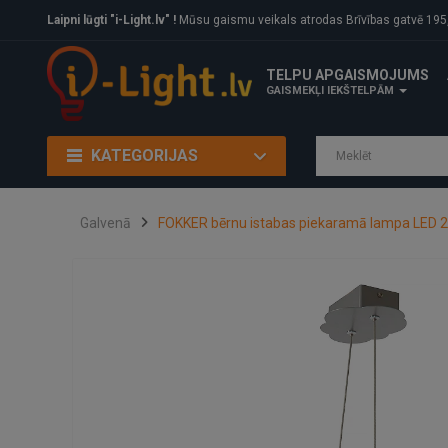
Laipni lūgti "i-Light.lv" !
Mūsu gaismu veikals atrodas Brīvības gatvē 195, Rīga, LV
TELPU APGAISMOJUMS
GAISMEKĻI IEKŠTELPĀM
KATEGORIJAS
Galvenā
FOKKER bērnu istabas piekaramā lampa LED 2