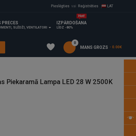
Pieslēgties
vai
Reģistrēties
LAT
S PRECES
IZPĀRDOŠANA
MENTI, SLĒDŽI, VENTILATORI
LĪDZ -80%
0
MANS GROZS
- 0.00€
as Piekaramā Lampa LED 28 W 2500K