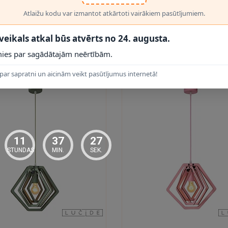
8 W LED moduli, tāpēc nav jāparedz atsevišķa spuldze; montāžas augst
Atlaižu kodu var izmantot atkārtoti vairākiem pasūtījumiem.
 veikals atkal būs atvērts no 24. augusta.
ku metāla korpusu un silti dekoratīvu 2500 K LED gaismu. 47,5 × 48 cm 
ies par sagādātajām neērtībām.
 PRODUKTI
par sapratni un aicinām veikt pasūtījumus internetā!
erīgai bērnistabas noskaņai; šo modeli izvēlieties tad, ja pati lampa drīk
11
37
26
STUNDAS
MIN.
SEK.