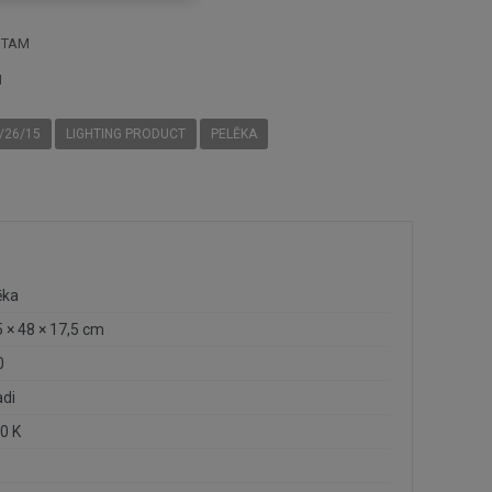
STAM
I
/26/15
LIGHTING PRODUCT
PELĒKA
ēka
5 × 48 × 17,5 cm
0
adi
0 K