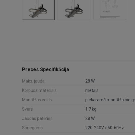
Preces Specifikācija
Maks. jauda
28 W
Korpusa materiāls
metāls
Montāžas veids
piekaramā montāža pie gr
Svars
1,7 kg
Jaudas patēriņš
28 W
Spriegums
220-240V / 50-60Hz