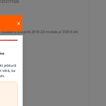
1212771520
×
modelim ir integrēts 28 W LED modulis ar 2500 K silti
no
kt jebkurā
t vērā, ka
ts.