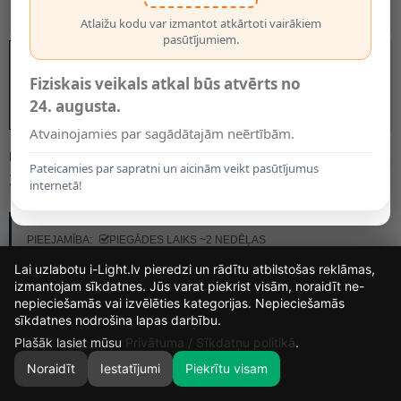
Atlaižu kodu var izmantot atkārtoti vairākiem
pasūtījumiem.
Fiziskais veikals atkal būs atvērts no
24. augusta.
Atvainojamies par sagādātajām neērtībām.
MODELIS:
17993/01/30
Pateicamies par sapratni un aicinām veikt pasūtījumus
30.95€
internetā!
RAŽOTĀJS:
LUCIDE
PIEEJAMĪBA:
PIEGĀDES LAIKS ~2 NEDĒĻAS
Lai uzlabotu i-Light.lv pieredzi un rādītu atbilstošas reklāmas,
izmantojam sīkdatnes. Jūs varat piekrist visām, noraidīt ne-
nepieciešamās vai izvēlēties kategorijas. Nepieciešamās
12
10
1
1
sīkdatnes nodrošina lapas darbību.
DIENAS
STUNDAS
MIN.
SEK.
Plašāk lasiet mūsu
Privātuma / Sīkdatņu politikā
.
Noraidīt
Iestatījumi
Piekrītu visam
0
SĀKUMS
MEKLĒT
GROZS
MANS KONTS