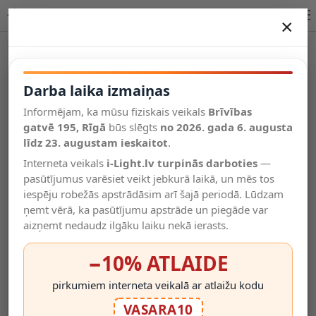
MADEE griestu prožektors 1 x E14 melns dūmu pelēks
×
DARBA LAIKA IZMAIŅAS
Vēl kategorijas
Darba laika izmaiņas
Informējam, ka mūsu fiziskais veikals
Brīvības
Salīdzināt
gatvē 195, Rīgā
Vēlmju
būs slēgts
no 2026. gada 6. augusta
Valodas
saraksts
līdz 23. augustam ieskaitot
.
(0)
Interneta veikals
i-Light.lv turpinās darboties
—
pasūtījumus varēsiet veikt jebkurā laikā, un mēs tos
iespēju robežās apstrādāsim arī šajā periodā. Lūdzam
ņemt vērā, ka pasūtījumu apstrāde un piegāde var
aizņemt nedaudz ilgāku laiku nekā ierasts.
−10% ATLAIDE
pirkumiem interneta veikalā ar atlaižu kodu
VASARA10