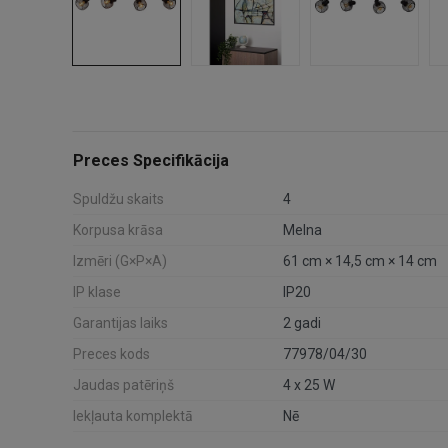
Preces Specifikācija
Spuldžu skaits
4
Korpusa krāsa
Melna
Izmēri (G×P×A)
61 cm × 14,5 cm × 14 cm
IP klase
IP20
Garantijas laiks
2 gadi
Preces kods
77978/04/30
Jaudas patēriņš
4 x 25 W
Iekļauta komplektā
Nē