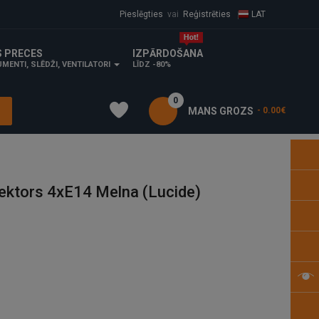
Pieslēgties
vai
Reģistrēties
LAT
S PRECES
IZPĀRDOŠANA
MENTI, SLĒDŽI, VENTILATORI
LĪDZ -80%
0
MANS GROZS
- 0.00€
ktors 4xE14 Melna (Lucide)