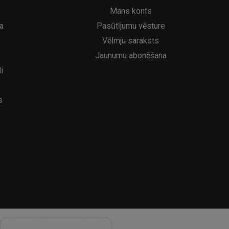
6.95€
39
8.95€
Mans konts
a
Pasūtījumu vēsture
Vēlmju saraksts
Jaunumu abonēšana
i
s