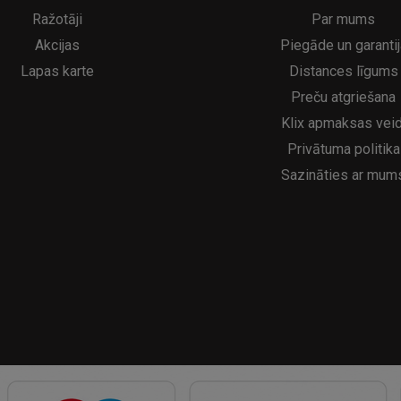
5€
16.95€
29.95€
21.95€
Ražotāji
Par mums
Akcijas
Piegāde un garantij
Lapas karte
Distances līgums
Preču atgriešana
Klix apmaksas veid
Privātuma politika
Sazināties ar mum