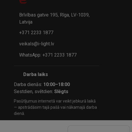
32.95€
24.9
41.95€
Brīvības gatve 195, Rīga, LV-1039,
Latvija
+371 2233 1877
veikals@i-light.lv
WhatsApp: +371 2233 1877
Darba laiks
Darba dienās:
10:00–18:00
Sestdien, svētdien:
Slēgts
Pasūtījumus internetā var veikt jebkurā laikā
— apstrādāsim tajā pašā vai nākamajā darba
dienā.