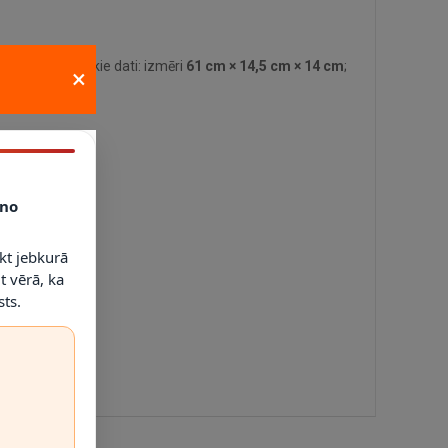
alvenie tehniskie dati: izmēri
61 cm × 14,5 cm × 14 cm
;
×
no
kt jebkurā
t vērā, ka
ts.