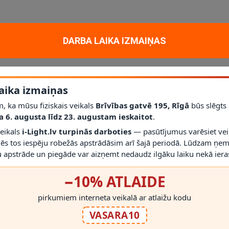
aktiskam un dekoratīvam apgaismojumam mājoklī, dzīvoklī vai projektā. G
DARBA LAIKA IZMAIŅAS
 cokols
E14
; jauda
4 x 25 W
; aizsardzības klase
IP20
.
līdz šim modelim iederēties mūsdienīgā interjerā.
aika izmaiņas
r gaismekli drīkst droši izmantot.
j pirms montāžas novērtēt proporcijas un novietojumu.
, ka mūsu fiziskais veikals
Brīvības gatvē 195, Rīgā
būs slēgts
a 6. augusta līdz 23. augustam ieskaitot
.
veikals
i-Light.lv turpinās darboties
— pasūtījumus varēsiet vei
mēs tos iespēju robežās apstrādāsim arī šajā periodā. Lūdzam ņem
 apstrāde un piegāde var aizņemt nedaudz ilgāku laiku nekā ieras
−10% ATLAIDE
RĀDĪT VAIRĀK
pirkumiem interneta veikalā ar atlaižu kodu
VASARA10