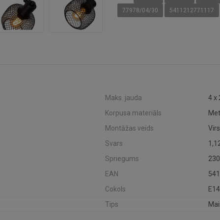
77978/04/30
5411212771117
Maks. jauda
4 x
Korpusa materiāls
Met
Montāžas veids
Vir
Svars
1,1
Spriegums
230
EAN
541
Cokols
E14
Tips
Mai