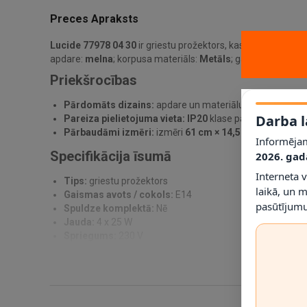
Preces Apraksts
Lucide 77978 04 30
ir griestu prožektors, kas paredzēts pr
apdare:
melna
; korpusa materiāls:
Metāls
; gaismas avots /
Priekšrocības
Pārdomāts dizains:
apdare un materiālu kombinācija pa
Darba l
Pareiza pielietojuma vieta:
IP20
klase palīdz noteikt, ku
Pārbaudāmi izmēri:
izmēri
61 cm × 14,5 cm × 14 cm
ļau
Informējam
Specifikācija īsumā
2026. gad
Interneta 
Tips:
griestu prožektors
laikā, un 
Gaismas avots / cokols:
E14
pasūtījumu
Spuldze komplektā:
Nē
Jauda:
4 x 25 W
Spriegums:
230 V
IP klase:
IP20
Materiāls:
Metāls
Krāsa:
Melna
Montāža:
Virsapmetuma griestu montāža
Izmēri:
61 cm × 14,5 cm × 14 cm