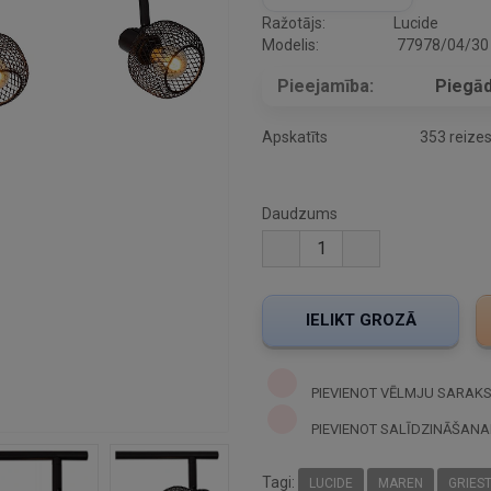
Ražotājs:
Lucide
Modelis:
77978/04/30
Pieejamība:
Piegād
Apskatīts
353 reize
Daudzums
PIEVIENOT VĒLMJU SARAK
PIEVIENOT SALĪDZINĀŠANA
Tagi:
LUCIDE
MAREN
GRIES