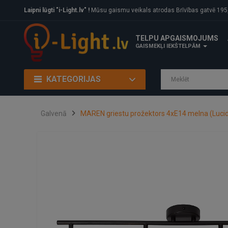
Laipni lūgti "i-Light.lv" !
Mūsu gaismu veikals atrodas Brīvības gatvē 195, Rīga, LV
TELPU APGAISMOJUMS
GAISMEKĻI IEKŠTELPĀM
KATEGORIJAS
Galvenā
MAREN griestu prožektors 4xE14 melna (Luci