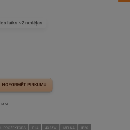
es laiks ~2 nedēļas
s
STAM
I
TU PROŽEKTORS
E14
4X25W
MELNA
IP20