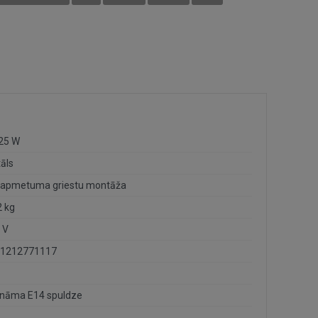
 25 W
āls
sapmetuma griestu montāža
2 kg
 V
1212771117
nāma E14 spuldze