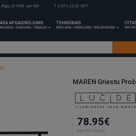
-1039 - pie VEF-Gaisa tilta.
T. (+371) 22 33 1877
ĀRA APGAISMOJUMS
TEHNISKAIS
CITA
FASĀDEI / DĀRZAM / TERASEI
BIROJIEM / VEIKALIEM / NOLIKTAVĀM
INSTRU
de)
MAREN Griestu Prože
78.95€
Bez PVN:
65.25€