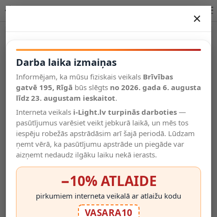
LINIAL savienojuma kārba šampanieša krāsā (Lucide)
×
DARBA LAIKA IZMAIŅAS
Vēl kategorijas
Darba laika izmaiņas
Informējam, ka mūsu fiziskais veikals
Brīvības
Salīdzināt
gatvē 195, Rīgā
Vēlmju
būs slēgts
no 2026. gada 6. augusta
Valodas
saraksts
līdz 23. augustam ieskaitot
.
(0)
Interneta veikals
i-Light.lv turpinās darboties
—
pasūtījumus varēsiet veikt jebkurā laikā, un mēs tos
iespēju robežās apstrādāsim arī šajā periodā. Lūdzam
ņemt vērā, ka pasūtījumu apstrāde un piegāde var
aizņemt nedaudz ilgāku laiku nekā ierasts.
−10% ATLAIDE
pirkumiem interneta veikalā ar atlaižu kodu
VASARA10