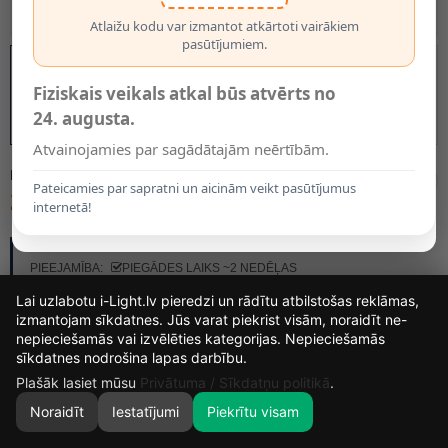
Atlaižu kodu var izmantot atkārtoti vairākiem
pasūtījumiem.
Fiziskais veikals atkal būs atvērts no
24. augusta.
Atvainojamies par sagādātajām neērtībām.
MODELIS:
55900/13/05
Pateicamies par sapratni un aicinām veikt pasūtījumus
20.70€
internetā!
RAŽOTĀJS:
LUCIDE
PIEEJAMĪBA:
PIEGĀDES LAIKS ~2 NEDĒĻAS
Lai uzlabotu i-Light.lv pieredzi un rādītu atbilstošas reklāmas,
izmantojam sīkdatnes. Jūs varat piekrist visām, noraidīt ne-
nepieciešamās vai izvēlēties kategorijas. Nepieciešamās
16
18
37
25
sīkdatnes nodrošina lapas darbību.
DIENAS
STUNDAS
MIN.
SEK.
Plašāk lasiet mūsu
Privātuma / Sīkdatņu politikā
.
Noraidīt
Iestatījumi
Piekrītu visam
0
SĀKUMS
MEKLĒT
GROZS
MANS KONTS