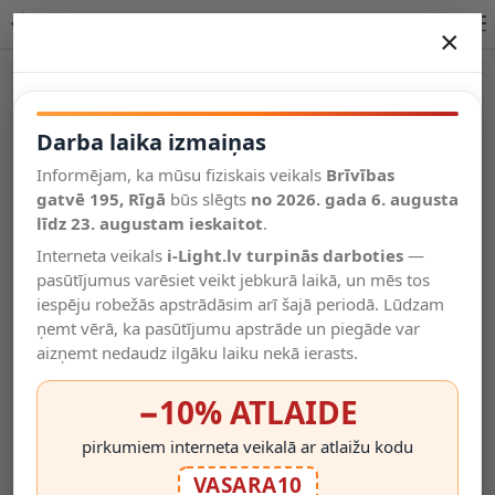
Lucide MARIUS piekaramā lampa E27 5xmaks. 40W 45402/15/30
×
DARBA LAIKA IZMAIŅAS
Vēl kategorijas
Darba laika izmaiņas
Informējam, ka mūsu fiziskais veikals
Brīvības
Salīdzināt
gatvē 195, Rīgā
Vēlmju
būs slēgts
no 2026. gada 6. augusta
Valodas
saraksts
līdz 23. augustam ieskaitot
.
(0)
Interneta veikals
i-Light.lv turpinās darboties
—
pasūtījumus varēsiet veikt jebkurā laikā, un mēs tos
iespēju robežās apstrādāsim arī šajā periodā. Lūdzam
ņemt vērā, ka pasūtījumu apstrāde un piegāde var
aizņemt nedaudz ilgāku laiku nekā ierasts.
−10% ATLAIDE
pirkumiem interneta veikalā ar atlaižu kodu
VASARA10