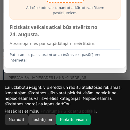
Atlaižu kodu var izmantot atkārtoti vairākiem
pasūtījumiem.
Fiziskais veikals atkal būs atvērts no
24. augusta.
Atvainojamies par sagādātajām neērtībām.
MODELIS:
45402/15/30
Pateicamies par sapratni un aicinām veikt pasūtījumus
300.50€
internetā!
RAŽOTĀJS:
LUCIDE
PIEEJAMĪBA:
PIEGĀDES LAIKS ~2 NEDĒĻAS
Lai uzlabotu i-Light.lv pieredzi un rādītu atbilstošas reklāmas,
izmantojam sīkdatnes. Jūs varat piekrist visām, noraidīt ne-
nepieciešamās vai izvēlēties kategorijas. Nepieciešamās
14
2
18
23
sīkdatnes nodrošina lapas darbību.
DIENAS
STUNDAS
MIN.
SEK.
Plašāk lasiet mūsu
Privātuma / Sīkdatņu politikā
.
Noraidīt
Iestatījumi
Piekrītu visam
0
SĀKUMS
MEKLĒT
GROZS
MANS KONTS