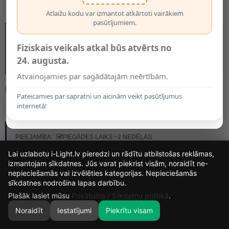
Atlaižu kodu var izmantot atkārtoti vairākiem
pasūtījumiem.
Fiziskais veikals atkal būs atvērts no
24. augusta.
Atvainojamies par sagādātajām neērtībām.
MODELIS:
41205/16/30
Pateicamies par sapratni un aicinām veikt pasūtījumus
153.95€
internetā!
RAŽOTĀJS:
LUCIDE
PIEEJAMĪBA:
PIEGĀDES LAIKS ~2 NEDĒĻAS
Lai uzlabotu i-Light.lv pieredzi un rādītu atbilstošas reklāmas,
izmantojam sīkdatnes. Jūs varat piekrist visām, noraidīt ne-
nepieciešamās vai izvēlēties kategorijas. Nepieciešamās
13
16
49
42
sīkdatnes nodrošina lapas darbību.
DIENAS
STUNDAS
MIN.
SEK.
Plašāk lasiet mūsu
Privātuma / Sīkdatņu politikā
.
Noraidīt
Iestatījumi
Piekrītu visam
0
SĀKUMS
MEKLĒT
GROZS
MANS KONTS