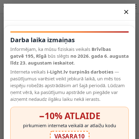
MARNIK LED sienas lampa 18W CCT melna/zelta | Lucide
×
DARBA LAIKA IZMAIŅAS
Vēl kategorijas
Darba laika izmaiņas
Informējam, ka mūsu fiziskais veikals
Brīvības
Salīdzināt
gatvē 195, Rīgā
Vēlmju
būs slēgts
no 2026. gada 6. augusta
Valodas
saraksts
līdz 23. augustam ieskaitot
.
(0)
Interneta veikals
i-Light.lv turpinās darboties
—
pasūtījumus varēsiet veikt jebkurā laikā, un mēs tos
iespēju robežās apstrādāsim arī šajā periodā. Lūdzam
ņemt vērā, ka pasūtījumu apstrāde un piegāde var
aizņemt nedaudz ilgāku laiku nekā ierasts.
−10% ATLAIDE
pirkumiem interneta veikalā ar atlaižu kodu
VASARA10