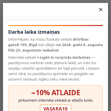
Lucide MONTANA round piekaramā lampa LED 68400/92/96
×
DARBA LAIKA IZMAIŅAS
Vēl kategorijas
Darba laika izmaiņas
Informējam, ka mūsu fiziskais veikals
Brīvības
Salīdzināt
gatvē 195, Rīgā
Vēlmju
būs slēgts
no 2026. gada 6. augusta
Valodas
saraksts
līdz 23. augustam ieskaitot
.
(0)
Interneta veikals
i-Light.lv turpinās darboties
—
pasūtījumus varēsiet veikt jebkurā laikā, un mēs tos
iespēju robežās apstrādāsim arī šajā periodā. Lūdzam
ņemt vērā, ka pasūtījumu apstrāde un piegāde var
aizņemt nedaudz ilgāku laiku nekā ierasts.
−10% ATLAIDE
pirkumiem interneta veikalā ar atlaižu kodu
VASARA10