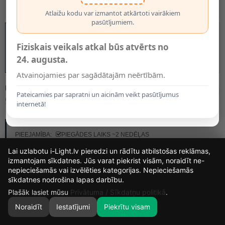
Atlaižu kodu var izmantot atkārtoti vairākiem
pasūtījumiem.
Fiziskais veikals atkal būs atvērts no
24. augusta.
Atvainojamies par sagādātajām neērtībām.
MODELIS:
68400/92/96
Pateicamies par sapratni un aicinām veikt pasūtījumus
909.50€
internetā!
RAŽOTĀJS:
LUCIDE
PIEEJAMĪBA:
PIEGĀDES LAIKS ~2 NEDĒĻAS
Lai uzlabotu i-Light.lv pieredzi un rādītu atbilstošas reklāmas,
izmantojam sīkdatnes. Jūs varat piekrist visām, noraidīt ne-
nepieciešamās vai izvēlēties kategorijas. Nepieciešamās
15
4
58
53
sīkdatnes nodrošina lapas darbību.
DIENAS
STUNDAS
MIN.
SEK.
Plašāk lasiet mūsu
Privātuma / Sīkdatņu politikā
.
Noraidīt
Iestatījumi
Piekrītu visam
0
SĀKUMS
MEKLĒT
GROZS
MANS KONTS