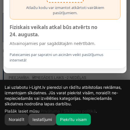
Atlaižu kodu var izmantot atkārtoti vairākiem
pasūtījumiem.
Fiziskais veikals atkal būs atvērts no
24. augusta.
Atvainojamies par sagādātajām neērtībām.
MODELIS:
44415/20/36
Pateicamies par sapratni un aicinām veikt pasūtījumus
54.50€
internetā!
RAŽOTĀJS:
LUCIDE
PIEEJAMĪBA:
PIEGĀDES LAIKS ~2 NEDĒĻAS
Lai uzlabotu i-Light.lv pieredzi un rādītu atbilstošas reklāmas,
izmantojam sīkdatnes. Jūs varat piekrist visām, noraidīt ne-
nepieciešamās vai izvēlēties kategorijas. Nepieciešamās
14
8
49
0
sīkdatnes nodrošina lapas darbību.
DIENAS
STUNDAS
MIN.
SEK.
Plašāk lasiet mūsu
Privātuma / Sīkdatņu politikā
.
Noraidīt
Iestatījumi
Piekrītu visam
0
SĀKUMS
MEKLĒT
GROZS
MANS KONTS