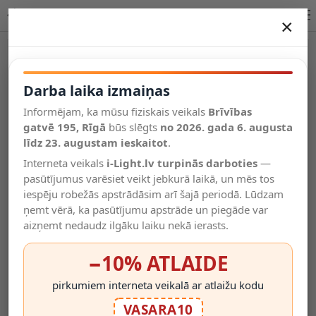
Lucide NINJA piekaramā lampa E27 pelēka IP20 44415/20/36
×
DARBA LAIKA IZMAIŅAS
Vēl kategorijas
Darba laika izmaiņas
Informējam, ka mūsu fiziskais veikals
Brīvības
Salīdzināt
gatvē 195, Rīgā
Vēlmju
būs slēgts
no 2026. gada 6. augusta
Valodas
saraksts
līdz 23. augustam ieskaitot
.
(0)
Interneta veikals
i-Light.lv turpinās darboties
—
pasūtījumus varēsiet veikt jebkurā laikā, un mēs tos
iespēju robežās apstrādāsim arī šajā periodā. Lūdzam
ņemt vērā, ka pasūtījumu apstrāde un piegāde var
aizņemt nedaudz ilgāku laiku nekā ierasts.
−10% ATLAIDE
pirkumiem interneta veikalā ar atlaižu kodu
VASARA10