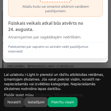
Atlaižu kodu var izmantot atkārtoti vairākiem
pasūtījumiem.
Fiziskais veikals atkal būs atvērts no
24. augusta.
Atvainojamies par sagādātajām neērtībām.
MODELIS:
79297/08/12
Pateicamies par sapratni un aicinām veikt pasūtījumus
40.75€
internetā!
RAŽOTĀJS:
LUCIDE
PIEEJAMĪBA:
PIEGĀDES LAIKS ~2 NEDĒĻAS
Lai uzlabotu i-Light.lv pieredzi un rādītu atbilstošas reklāmas,
izmantojam sīkdatnes. Jūs varat piekrist visām, noraidīt ne-
nepieciešamās vai izvēlēties kategorijas. Nepieciešamās
15
19
17
38
sīkdatnes nodrošina lapas darbību.
DIENAS
STUNDAS
MIN.
SEK.
Plašāk lasiet mūsu
Privātuma / Sīkdatņu politikā
.
Noraidīt
Iestatījumi
Piekrītu visam
0
SĀKUMS
MEKLĒT
GROZS
MANS KONTS