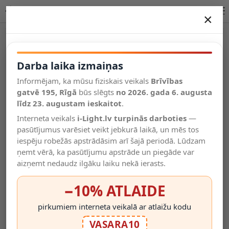
Lucide ONNO Bathroom mirror lampa LED 1x8W 79297/08/12
×
DARBA LAIKA IZMAIŅAS
Vēl kategorijas
Darba laika izmaiņas
Informējam, ka mūsu fiziskais veikals
Brīvības
Salīdzināt
gatvē 195, Rīgā
Vēlmju
būs slēgts
no 2026. gada 6. augusta
Valodas
saraksts
līdz 23. augustam ieskaitot
.
(0)
Interneta veikals
i-Light.lv turpinās darboties
—
pasūtījumus varēsiet veikt jebkurā laikā, un mēs tos
iespēju robežās apstrādāsim arī šajā periodā. Lūdzam
ņemt vērā, ka pasūtījumu apstrāde un piegāde var
aizņemt nedaudz ilgāku laiku nekā ierasts.
−10% ATLAIDE
pirkumiem interneta veikalā ar atlaižu kodu
VASARA10