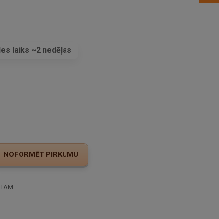
es laiks ~2 nedēļas
s
STAM
I