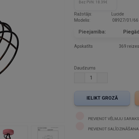
Bez PVN:
18.39€
Ražotājs:
Lucide
Modelis:
08927/01/66
Pieejamība:
Piegād
Apskatīts
369 reize
Daudzums
PIEVIENOT VĒLMJU SARAK
PIEVIENOT SALĪDZINĀŠANA