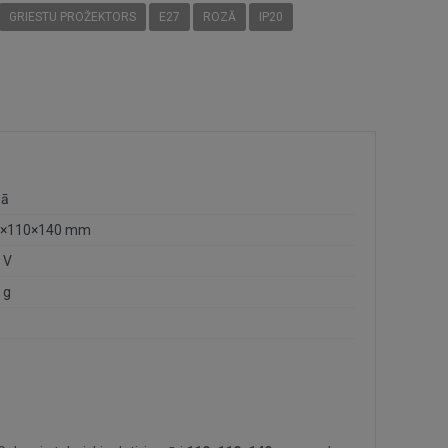
GRIESTU PROŽEKTORS
E27
ROZĀ
IP20
zā
0×110×140 mm
 V
 g