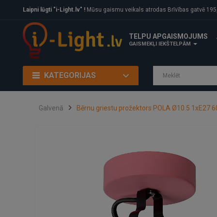
Laipni lūgti "i-Light.lv" !
Mūsu gaismu veikals atrodas Brīvības gatvē 195, Rīga, LV
TELPU APGAISMOJUMS
GAISMEKĻI IEKŠTELPĀM
KATEGORIJAS
Galvenā
Bērnu griestu prožektors POLA Ø10.5 1xE27 6