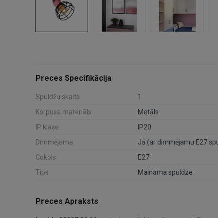
Preces Specifikācija
Spuldžu skaits
1
Korpusa materiāls
Metāls
IP klase
IP20
Dimmējama
Jā (ar dimmējamu E27 spu
Cokols
E27
Tips
Maināma spuldze
Preces Apraksts