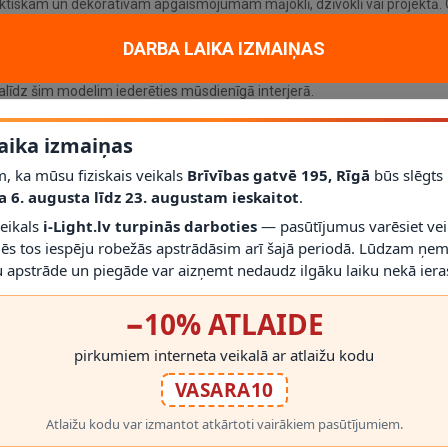
aktiskam un dekoratīvam apgaismojumam mājoklī, dzīvoklī vai projektā. G
7
; aizsardzības klase
IP20
.
DARBA LAIKA IZMAIŅAS
līdz šim modelim iederēties mūsdienīgā interjerā.
ā (ar dimmējamu E27 spuldzi)
; vienmēr izmantojiet saderīgas spuldz
r gaismekli drīkst droši izmantot.
aika izmaiņas
s montāžas novērtēt proporcijas un novietojumu.
, ka mūsu fiziskais veikals
Brīvības gatvē 195, Rīgā
būs slēgts
a 6. augusta līdz 23. augustam ieskaitot
.
veikals
i-Light.lv turpinās darboties
— pasūtījumus varēsiet vei
mēs tos iespēju robežās apstrādāsim arī šajā periodā. Lūdzam ņem
 apstrāde un piegāde var aizņemt nedaudz ilgāku laiku nekā ieras
−10% ATLAIDE
RĀDĪT VAIRĀK
pirkumiem interneta veikalā ar atlaižu kodu
VASARA10
Atlaižu kodu var izmantot atkārtoti vairākiem pasūtījumiem.