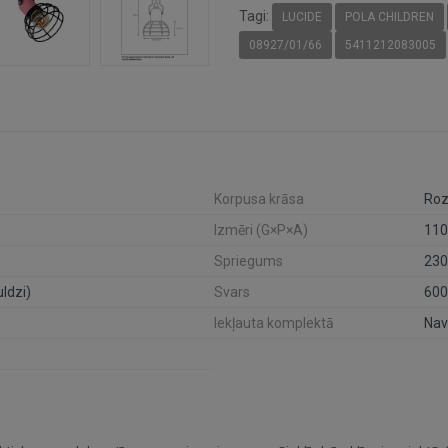
Tagi:
LUCIDE
POLA CHILDREN
08927/01/66
5411212083005
Korpusa krāsa
Ro
Izmēri (G×P×A)
11
Spriegums
230
ldzi)
Svars
600
Iekļauta komplektā
Nav