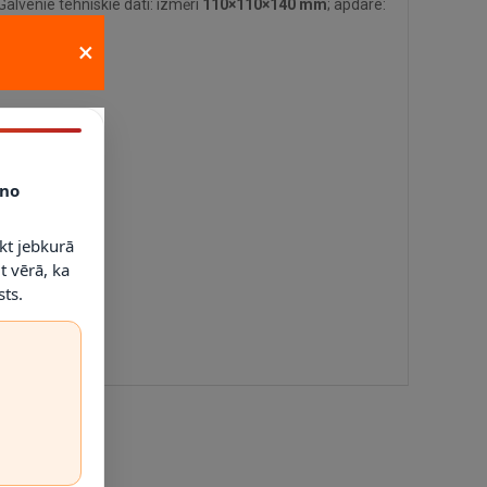
alvenie tehniskie dati: izmēri
110×110×140 mm
; apdare:
×
es un dimmerus.
no
kt jebkurā
t vērā, ka
ts.