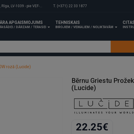
-1039 - pie VEF-Gaisa tilta.
T. (+371) 22 33 1877
ĀRA APGAISMOJUMS
TEHNISKAIS
CITA
FASĀDEI / DĀRZAM / TERASEI
BIROJIEM / VEIKALIEM / NOLIKTAVĀM
INSTRU
0W rozā (Lucide)
Bērnu Griestu Prože
(Lucide)
22.25€