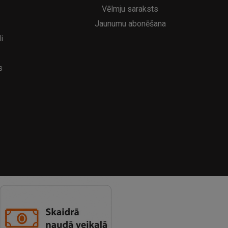
Vēlmju saraksts
Jaunumu abonēšana
i
s