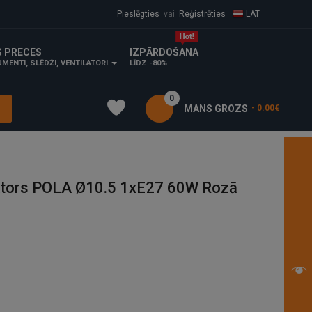
Pieslēgties
vai
Reģistrēties
LAT
S PRECES
IZPĀRDOŠANA
MENTI, SLĒDŽI, VENTILATORI
LĪDZ -80%
0
MANS GROZS
- 0.00€
ktors POLA Ø10.5 1xE27 60W Rozā