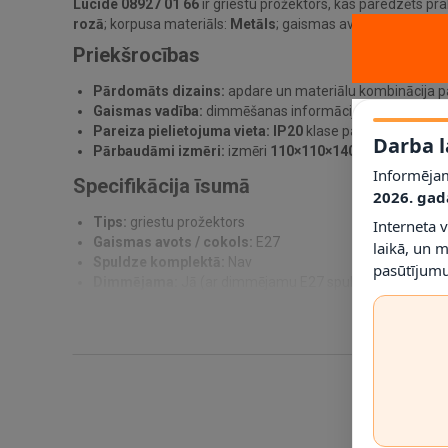
Lucide 08927 01 66
ir griestu prožektors, kas paredzēts pr
rozā
; korpusa materiāls:
Metāls
; gaismas avots / cokols
E2
Priekšrocības
Pārdomāts dizains:
apdare un materiālu kombinācija pa
Gaismas vadība:
dimmēšanas informācija norādīta kā
J
Pareiza pielietojuma vieta:
IP20
klase palīdz noteikt, ku
Darba l
Pārbaudāmi izmēri:
izmēri
110×110×140 mm
ļauj pirm
Informējam
Specifikācija īsumā
2026. gad
Tips:
griestu prožektors
Interneta 
Gaismas avots / cokols:
E27
laikā, un 
Spuldze komplektā:
Nav
pasūtījumu
Dimmējama:
Jā (ar dimmējamu E27 spuldzi)
Spriegums:
230 V
IP klase:
IP20
Materiāls:
Metāls
Krāsa:
Rozā
Izmēri:
110×110×140 mm
Svars:
600 g
SKU:
08927/01/66
EAN:
5411212083005