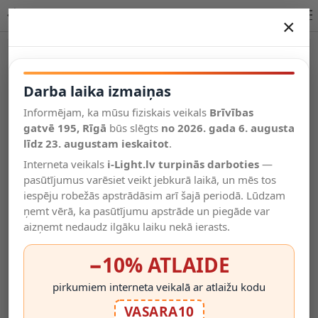
Lucide RAMIN saules PIR sensorlampa – melna
×
DARBA LAIKA IZMAIŅAS
Vēl kategorijas
Darba laika izmaiņas
Informējam, ka mūsu fiziskais veikals
Brīvības
Salīdzināt
gatvē 195, Rīgā
Vēlmju
būs slēgts
no 2026. gada 6. augusta
Valodas
saraksts
līdz 23. augustam ieskaitot
.
(0)
Interneta veikals
i-Light.lv turpinās darboties
—
pasūtījumus varēsiet veikt jebkurā laikā, un mēs tos
iespēju robežās apstrādāsim arī šajā periodā. Lūdzam
ņemt vērā, ka pasūtījumu apstrāde un piegāde var
aizņemt nedaudz ilgāku laiku nekā ierasts.
−10% ATLAIDE
pirkumiem interneta veikalā ar atlaižu kodu
VASARA10