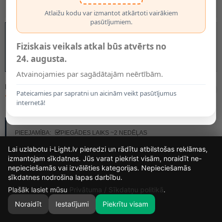
Atlaižu kodu var izmantot atkārtoti vairākiem
pasūtījumiem.
Fiziskais veikals atkal būs atvērts no
24. augusta.
Atvainojamies par sagādātajām neērtībām.
MODELIS:
15818/01/30
Pateicamies par sapratni un aicinām veikt pasūtījumus
74.95€
internetā!
RAŽOTĀJS:
LUCIDE
PIEEJAMĪBA:
PIEGĀDES LAIKS ~2 NEDĒĻAS
Lai uzlabotu i-Light.lv pieredzi un rādītu atbilstošas reklāmas,
izmantojam sīkdatnes. Jūs varat piekrist visām, noraidīt ne-
nepieciešamās vai izvēlēties kategorijas. Nepieciešamās
14
16
37
30
sīkdatnes nodrošina lapas darbību.
DIENAS
STUNDAS
MIN.
SEK.
Plašāk lasiet mūsu
Privātuma / Sīkdatņu politikā
.
Noraidīt
Iestatījumi
Piekrītu visam
0
SĀKUMS
MEKLĒT
GROZS
MANS KONTS