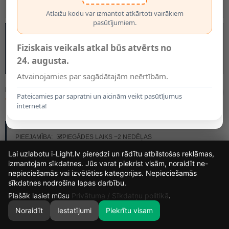
Atlaižu kodu var izmantot atkārtoti vairākiem
pasūtījumiem.
Fiziskais veikals atkal būs atvērts no
24. augusta.
Atvainojamies par sagādātajām neērtībām.
MODELIS:
45491/40/55
Pateicamies par sapratni un aicinām veikt pasūtījumus
76.90€
internetā!
RAŽOTĀJS:
LUCIDE
PIEEJAMĪBA:
PIEGĀDES LAIKS ~2 NEDĒĻAS
Lai uzlabotu i-Light.lv pieredzi un rādītu atbilstošas reklāmas,
izmantojam sīkdatnes. Jūs varat piekrist visām, noraidīt ne-
nepieciešamās vai izvēlēties kategorijas. Nepieciešamās
12
15
52
34
sīkdatnes nodrošina lapas darbību.
DIENAS
STUNDAS
MIN.
SEK.
Plašāk lasiet mūsu
Privātuma / Sīkdatņu politikā
.
Noraidīt
Iestatījumi
Piekrītu visam
0
SĀKUMS
MEKLĒT
GROZS
MANS KONTS