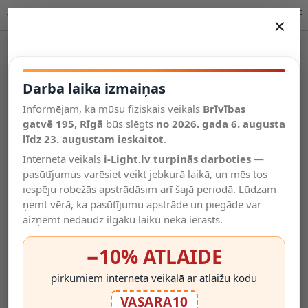
Lucide ROLLO piekaramā lampa E27 1x40W terakota 45491/40/55
×
DARBA LAIKA IZMAIŅAS
Vēl kategorijas
Darba laika izmaiņas
Informējam, ka mūsu fiziskais veikals
Brīvības
Salīdzināt
gatvē 195, Rīgā
Vēlmju
būs slēgts
no 2026. gada 6. augusta
Valodas
saraksts
līdz 23. augustam ieskaitot
.
(0)
Interneta veikals
i-Light.lv turpinās darboties
—
pasūtījumus varēsiet veikt jebkurā laikā, un mēs tos
iespēju robežās apstrādāsim arī šajā periodā. Lūdzam
ņemt vērā, ka pasūtījumu apstrāde un piegāde var
aizņemt nedaudz ilgāku laiku nekā ierasts.
−10% ATLAIDE
pirkumiem interneta veikalā ar atlaižu kodu
VASARA10