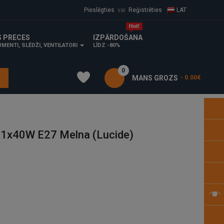
Pieslēgties
vai
Reģistrēties
LAT
S PRECES
IZPĀRDOŠANA
MENTI, SLĒDŽI, VENTILATORI
LĪDZ -80%
0
MANS GROZS
- 0.00€
1x40W E27 Melna (Lucide)