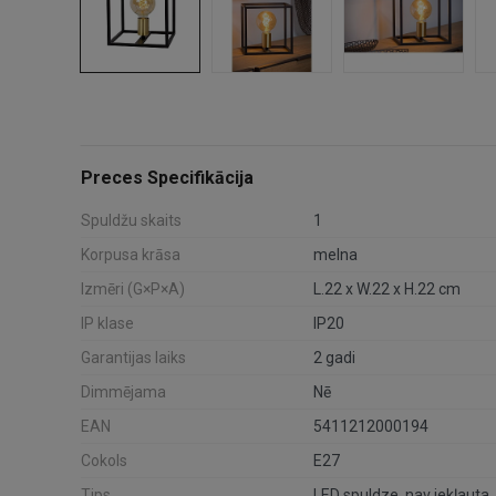
Preces Specifikācija
Spuldžu skaits
1
Korpusa krāsa
melna
Izmēri (G×P×A)
L.22 x W.22 x H.22 cm
IP klase
IP20
Garantijas laiks
2 gadi
Dimmējama
Nē
EAN
5411212000194
Cokols
E27
Tips
LED spuldze, nav iekļauta