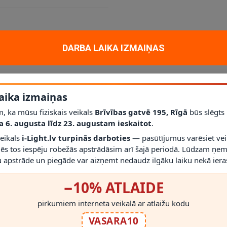
DARBA LAIKA IZMAIŅAS
m un dekoratīvam apgaismojumam mājoklī, dzīvoklī vai projektā. Galveni
27
; jauda
1 x 40W
; aizsardzības klase
IP20
.
līdz šim modelim iederēties mūsdienīgā interjerā.
aika izmaiņas
Nē
; vienmēr izmantojiet saderīgas spuldzes un dimmerus.
, ka mūsu fiziskais veikals
Brīvības gatvē 195, Rīgā
būs slēgts
r gaismekli drīkst droši izmantot.
a 6. augusta līdz 23. augustam ieskaitot
.
irms montāžas novērtēt proporcijas un novietojumu.
veikals
i-Light.lv turpinās darboties
— pasūtījumus varēsiet vei
mēs tos iespēju robežās apstrādāsim arī šajā periodā. Lūdzam ņem
 apstrāde un piegāde var aizņemt nedaudz ilgāku laiku nekā ieras
−10% ATLAIDE
pirkumiem interneta veikalā ar atlaižu kodu
RĀDĪT VAIRĀK
VASARA10