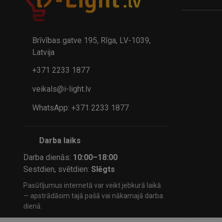
A
kumulatora LED galda lampa BIWO 385×130×230 mm 5,..
32.95€
24.9
41.95€
Brīvības gatve 195, Rīga, LV-1039,
Latvija
+371 2233 1877
veikals@i-light.lv
WhatsApp: +371 2233 1877
Darba laiks
Darba dienās:
10:00–18:00
Sestdien, svētdien:
Slēgts
Pasūtījumus internetā var veikt jebkurā laikā
— apstrādāsim tajā pašā vai nākamajā darba
dienā.