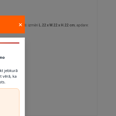
×
e tehniskie dati: izmēri
L.22 x W.22 x H.22 cm
; apdare:
no
kt jebkurā
t vērā, ka
ts.