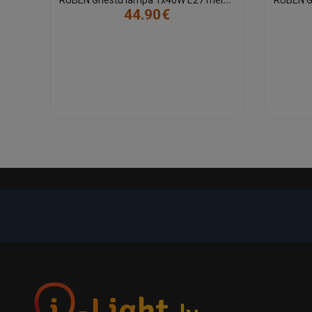
44.90€
-21%