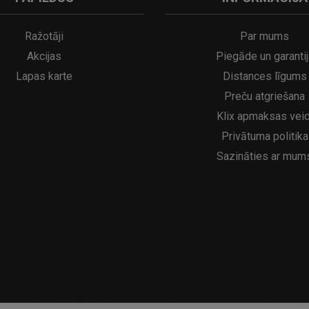
A
kumulatora LED galda lampa SERINA Mini Ø80×200 mm..
5€
16.95€
29.95€
21.95€
Ražotāji
Par mums
Akcijas
Piegāde un garantij
Lapas karte
Distances līgums
Preču atgriešana
Klix apmaksas veid
Privātuma politika
Sazināties ar mum