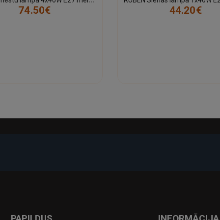
74.50€
44.20€
-17%
PAPILDUS
INFORMĀCIJA