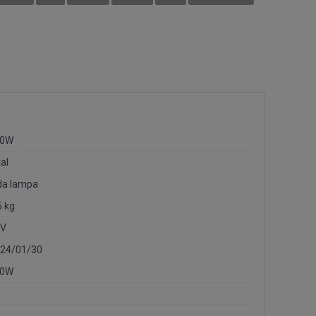
40W
al
da lampa
5 kg
0V
24/01/30
40W