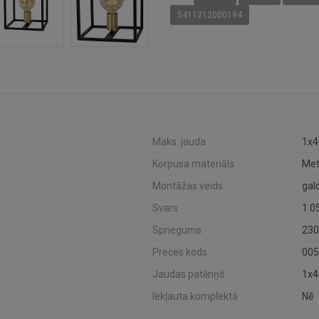
5411212000194
Maks. jauda
1x
Korpusa materiāls
Met
Montāžas veids
gal
Svars
1.0
Spriegums
23
Preces kods
005
Jaudas patēriņš
1x
Iekļauta komplektā
Nē