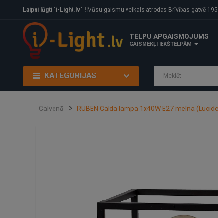
Laipni lūgti "i-Light.lv" !
Mūsu gaismu veikals atrodas Brīvības gatvē 195, Rīga, LV
TELPU APGAISMOJUMS
GAISMEKĻI IEKŠTELPĀM
KATEGORIJAS
Galvenā
RUBEN Galda lampa 1x40W E27 melna (Lucide