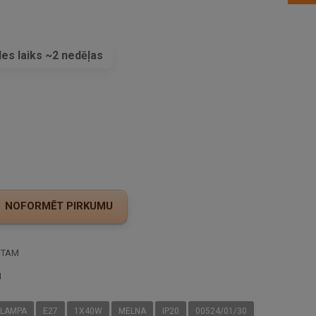
es laiks ~2 nedēļas
s
STAM
I
 LAMPA
E27
1X40W
MELNA
IP20
00524/01/30