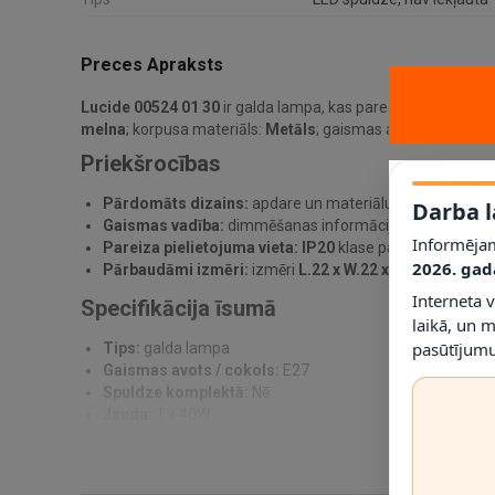
Preces Apraksts
Lucide 00524 01 30
ir galda lampa, kas paredzēta praktiska
melna
; korpusa materiāls:
Metāls
; gaismas avots / cokols
E
Priekšrocības
Pārdomāts dizains:
apdare un materiālu kombinācija pa
Darba l
Gaismas vadība:
dimmēšanas informācija norādīta kā
Informējam
Pareiza pielietojuma vieta:
IP20
klase palīdz noteikt, ku
2026. gad
Pārbaudāmi izmēri:
izmēri
L.22 x W.22 x H.22 cm
ļauj p
Interneta 
Specifikācija īsumā
laikā, un 
pasūtījumu
Tips:
galda lampa
Gaismas avots / cokols:
E27
Spuldze komplektā:
Nē
Jauda:
1 x 40W
Dimmējama:
Nē
Spriegums:
230V
IP klase:
IP20