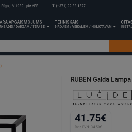
-1039 - pie VEF-Gaisa tilta.
T. (+371) 22 33 1877
ĀRA APGAISMOJUMS
TEHNISKAIS
CITA
FASĀDEI / DĀRZAM / TERASEI
BIROJIEM / VEIKALIEM / NOLIKTAVĀM
INSTRU
)
RUBEN Galda Lampa 
41.75€
Bez PVN:
34.50€