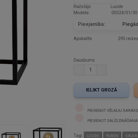
Ražotājs:
Lucide
Modelis:
00524/01/30
Pieejamība:
Piegād
Apskatīts
295 reize
Daudzums
PIEVIENOT VĒLMJU SARAK
PIEVIENOT SALĪDZINĀŠANA
Tagi:
LUCIDE
RUBEN
GALDA