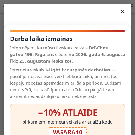
SCOTT sienas lampa 1 x 40 W E27 melna
×
DARBA LAIKA IZMAIŅAS
Vēl kategorijas
Darba laika izmaiņas
Informējam, ka mūsu fiziskais veikals
Brīvības
Salīdzināt
gatvē 195, Rīgā
Vēlmju
būs slēgts
no 2026. gada 6. augusta
Valodas
saraksts
līdz 23. augustam ieskaitot
.
(0)
Interneta veikals
i-Light.lv turpinās darboties
—
pasūtījumus varēsiet veikt jebkurā laikā, un mēs tos
iespēju robežās apstrādāsim arī šajā periodā. Lūdzam
ņemt vērā, ka pasūtījumu apstrāde un piegāde var
aizņemt nedaudz ilgāku laiku nekā ierasts.
−10% ATLAIDE
pirkumiem interneta veikalā ar atlaižu kodu
VASARA10