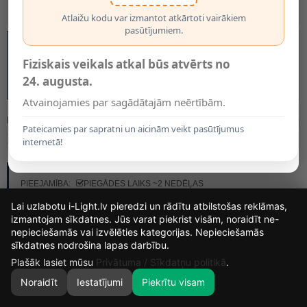
Atlaižu kodu var izmantot atkārtoti vairākiem
pasūtījumiem.
Fiziskais veikals atkal būs atvērts no
24. augusta.
Atvainojamies par sagādātajām neērtībām.
MODELIS:
45265/01/30
Pateicamies par sapratni un aicinām veikt pasūtījumus
15.00€
internetā!
RAŽOTĀJS:
LUCIDE
PIEEJAMĪBA:
PIEGĀDES LAIKS ~2 NEDĒĻAS
Lai uzlabotu i-Light.lv pieredzi un rādītu atbilstošas reklāmas,
izmantojam sīkdatnes. Jūs varat piekrist visām, noraidīt ne-
nepieciešamās vai izvēlēties kategorijas. Nepieciešamās
14
12
37
57
sīkdatnes nodrošina lapas darbību.
DIENAS
STUNDAS
MIN.
SEK.
Plašāk lasiet mūsu
Privātuma / Sīkdatņu politikā
.
Noraidīt
Iestatījumi
Piekrītu visam
0
SĀKUMS
MEKLĒT
GROZS
MANS KONTS