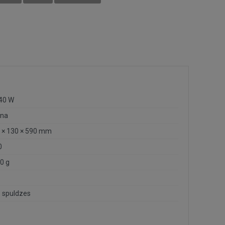
 40 W
na
 × 130 × 590 mm
0
0 g
 spuldzes