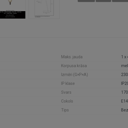
Maks. jauda
1 x
Korpusa krāsa
mel
Izmēri (G×P×A)
230
IP klase
IP2
Svars
170
Cokols
E14
Tips
Bez