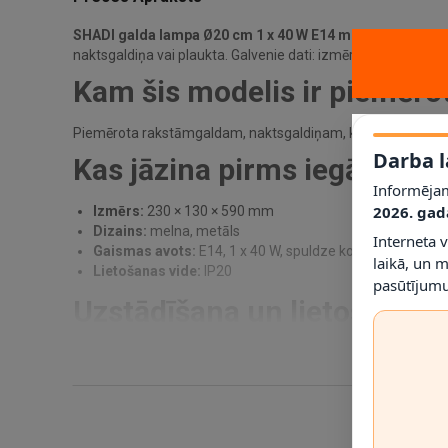
SHADI galda lampa Ø20 cm 1 x 40 W E14 melna
ir galda l
naktsgaldiņa vai plaukta. Galvenie dati: izmērs 230 × 130 ×
Kam šis modelis ir piemēro
Piemērota rakstāmgaldam, naktsgaldiņam, kumodei vai lasīšan
Darba l
Kas jāzina pirms iegādes?
Informējam
2026. gad
Izmērs:
230 × 130 × 590 mm
Dizains:
melna, metāls
Interneta 
Gaismas avots:
E14, 1 x 40 W, spuldze komplektā: Nē
laikā, un 
Lietošanas vide:
IP20
pasūtījumu
Uzstādīšana un lietošana
Šī ir brīvi novietojama lampa: izvēlieties stabilu virsmu, pi
Tehniskā informācija
Izmēri:
230 × 130 × 590 mm