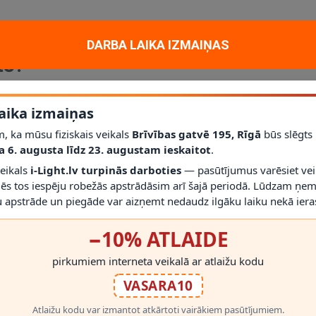
ampa no Lucide kolekcijas. Tā ir piemērota darbam, mācībām, lasīšanai 
 590 mm, melna apdare, materiāls: metāls, gaismas avots/cokols: E14, ja
DARBA LAIKA IZMAIŅAS
ts?
as vietai. Tā īpaši labi der tur, kur vajadzīga lokāla gaisma, nevis vis
aika izmaiņas
, ka mūsu fiziskais veikals
Brīvības gatvē 195, Rīgā
būs slēgts
a 6. augusta līdz 23. augustam ieskaitot
.
veikals
i-Light.lv turpinās darboties
— pasūtījumus varēsiet vei
mēs tos iespēju robežās apstrādāsim arī šajā periodā. Lūdzam ņem
 apstrāde un piegāde var aizņemt nedaudz ilgāku laiku nekā ieras
−10% ATLAIDE
RĀDĪT VAIRĀK
eslēdziet kontaktligzdai, ja modelim ir vads, un noregulējiet gaismu ikdi
pirkumiem interneta veikalā ar atlaižu kodu
VASARA10
Atlaižu kodu var izmantot atkārtoti vairākiem pasūtījumiem.