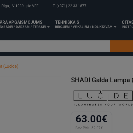
-1039 - pie VEF-Gaisa tilta.
T. (+371) 22 33 1877
ĀRA APGAISMOJUMS
TEHNISKAIS
CITA
FASĀDEI / DĀRZAM / TERASEI
BIROJIEM / VEIKALIEM / NOLIKTAVĀM
INSTRU
a (Lucide)
SHADI Galda Lampa Ø
63.00€
Bez PVN:
52.07€