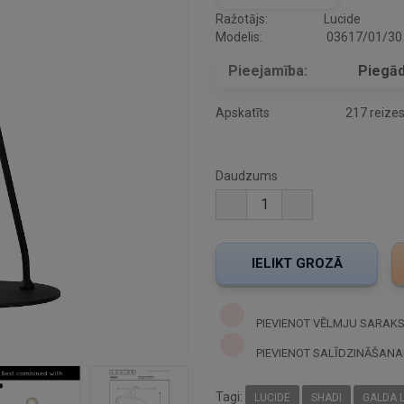
Ražotājs:
Lucide
Modelis:
03617/01/30
Pieejamība:
Piegād
Apskatīts
217 reize
Daudzums
PIEVIENOT VĒLMJU SARAK
PIEVIENOT SALĪDZINĀŠANA
Tagi:
LUCIDE
SHADI
GALDA 