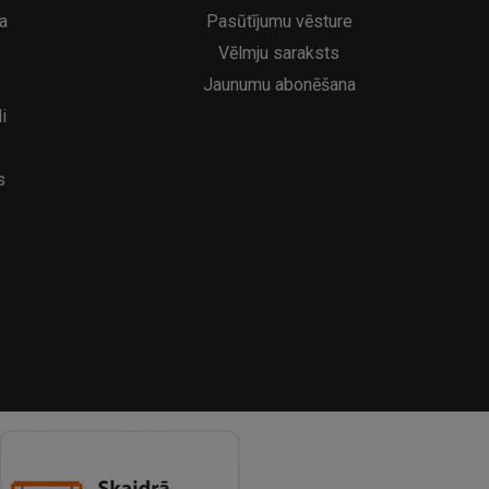
a
Pasūtījumu vēsture
Vēlmju saraksts
Jaunumu abonēšana
i
s