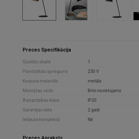
Preces Specifikācija
Spuldžu skaits
1
Paredzētais spriegums
230 V
Korpusa materiāls
metāls
Montāžas veids
Brīvi novietojams
Aizsardzības klase
IP20
Garantijas laiks
2 gadi
Iekļauta komplektā
Nē
Preces Apraksts