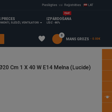
Pieslēgties
vai
Reģistrēties
LAT
S PRECES
IZPĀRDOŠANA
MENTI, SLĒDŽI, VENTILATORI
LĪDZ -80%
0
MANS GROZS
- 0.00€
20 Cm 1 X 40 W E14 Melna (Lucide)