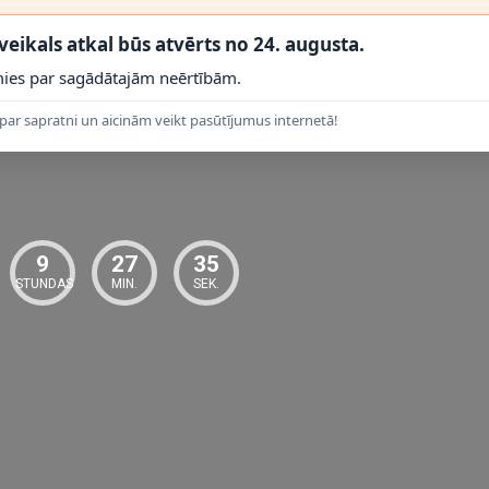
 veikals atkal būs atvērts no 24. augusta.
 PRODUKTI
ies par sagādātajām neērtībām.
par sapratni un aicinām veikt pasūtījumus internetā!
9
27
34
STUNDAS
MIN.
SEK.