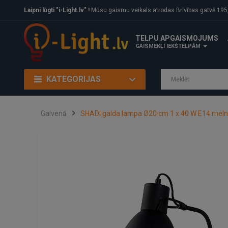
Laipni lūgti "i-Light.lv" !
Mūsu gaismu veikals atrodas Brīvības gatvē 195, Rīga, LV
TELPU APGAISMOJUMS
GAISMEKĻI IEKŠTELPĀM
KATEGORIJAS
Galvenā
SHADI galda lampa Ø20 cm 1 x 40 W E14 meln