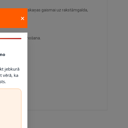
vai dekoratīvai noskaņas gaismai uz rakstāmgalda,
uda 1 x 40 W.
×
as telpas izgaismošana.
no
kt jebkurā
t vērā, ka
ts.
enas lietošanai. Pastāvīga montāža nav nepieciešama.