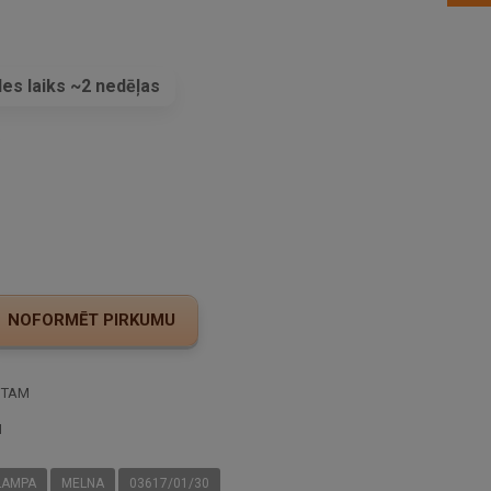
es laiks ~2 nedēļas
s
STAM
I
LAMPA
MELNA
03617/01/30