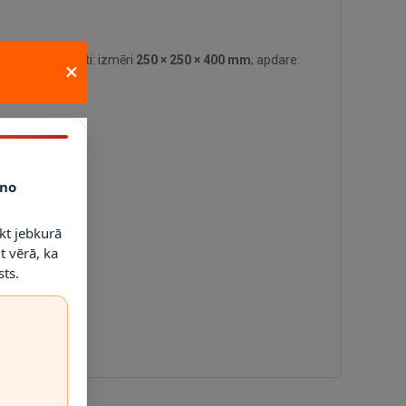
e tehniskie dati: izmēri
250 × 250 × 400 mm
; apdare:
×
no
kt jebkurā
t vērā, ka
ts.