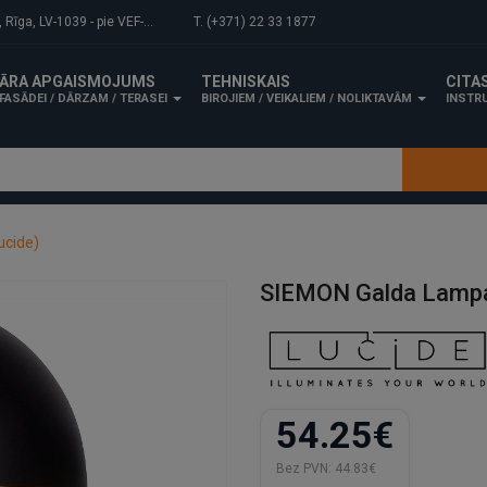
-1039 - pie VEF-Gaisa tilta.
T. (+371) 22 33 1877
ĀRA APGAISMOJUMS
TEHNISKAIS
CITA
FASĀDEI / DĀRZAM / TERASEI
BIROJIEM / VEIKALIEM / NOLIKTAVĀM
INSTRU
ucide)
SIEMON Galda Lampa
54.25€
Bez PVN:
44.83€