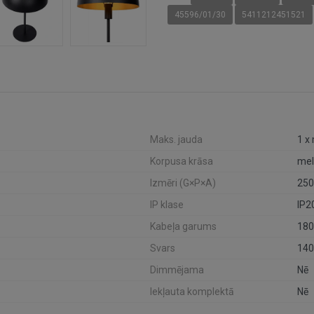
45596/01/30
5411212451521
Maks. jauda
1 x
Korpusa krāsa
mel
Izmēri (G×P×A)
250
IP klase
IP2
Kabeļa garums
18
Svars
140
Dimmējama
Nē
Iekļauta komplektā
Nē