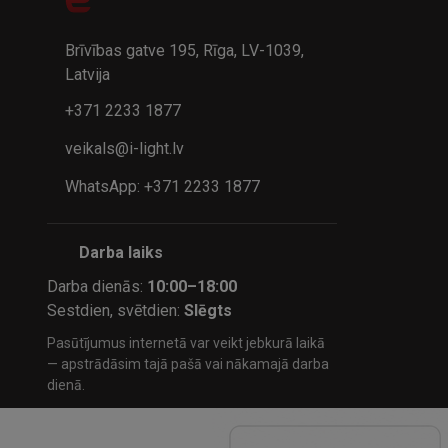
32.95€
24.9
41.95€
Brīvības gatve 195, Rīga, LV-1039,
Latvija
+371 2233 1877
veikals@i-light.lv
WhatsApp: +371 2233 1877
Darba laiks
Darba dienās:
10:00–18:00
Sestdien, svētdien:
Slēgts
Pasūtījumus internetā var veikt jebkurā laikā
— apstrādāsim tajā pašā vai nākamajā darba
dienā.