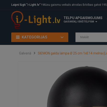
Laipni lūgti "i-Light.lv" !
Mūsu gaismu veikals atrodas Brīvības gatvē 195, Rīga, LV
TELPU APGAISMOJUMS
GAISMEKĻI IEKŠTELPĀM
KATEGORIJAS
Galvenā
SIEMON galda lampa Ø 25 cm 1xE14 melna (L