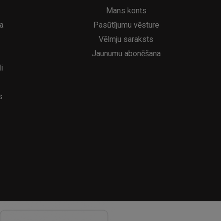
6.95€
39
8.95€
Mans konts
a
Pasūtījumu vēsture
Vēlmju saraksts
Jaunumu abonēšana
i
s