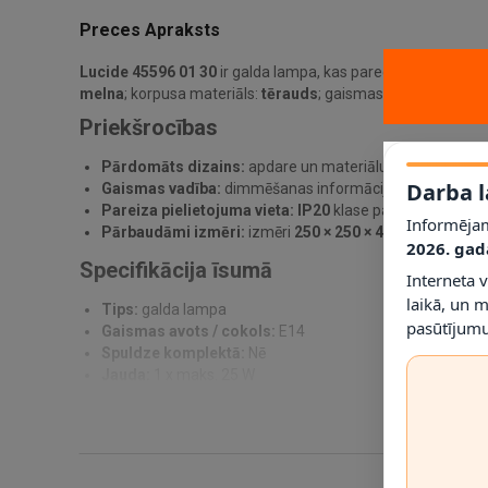
Preces Apraksts
Lucide 45596 01 30
ir galda lampa, kas paredzēta praktiska
melna
; korpusa materiāls:
tērauds
; gaismas avots / cokols
Priekšrocības
Pārdomāts dizains:
apdare un materiālu kombinācija pa
Darba l
Gaismas vadība:
dimmēšanas informācija norādīta kā
Pareiza pielietojuma vieta:
IP20
klase palīdz noteikt, ku
Informējam
Pārbaudāmi izmēri:
izmēri
250 × 250 × 400 mm
ļauj pi
2026. gad
Specifikācija īsumā
Interneta 
laikā, un 
Tips:
galda lampa
pasūtījumu
Gaismas avots / cokols:
E14
Spuldze komplektā:
Nē
Jauda:
1 x maks. 25 W
Dimmējama:
Nē
Spriegums:
230 V
IP klase:
IP20
Materiāls:
tērauds
Krāsa:
melna