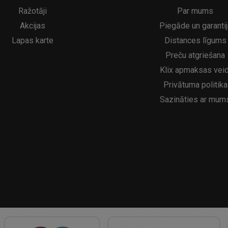
5€
16.95€
29.95€
21.95€
Ražotāji
Par mums
Akcijas
Piegāde un garantij
Lapas karte
Distances līgums
Preču atgriešana
Klix apmaksas veid
Privātuma politika
Sazināties ar mum