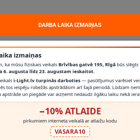
m un dekoratīvam apgaismojumam mājoklī, dzīvoklī vai projektā. Galveni
DARBA LAIKA IZMAIŅAS
E14
; jauda
1 x maks. 25 W
; aizsardzības klase
IP20
.
līdz šim modelim iederēties mūsdienīgā interjerā.
aika izmaiņas
Nē
; vienmēr izmantojiet saderīgas spuldzes un dimmerus.
r gaismekli drīkst droši izmantot.
, ka mūsu fiziskais veikals
Brīvības gatvē 195, Rīgā
būs slēgts
rms montāžas novērtēt proporcijas un novietojumu.
a 6. augusta līdz 23. augustam ieskaitot
.
veikals
i-Light.lv turpinās darboties
— pasūtījumus varēsiet vei
mēs tos iespēju robežās apstrādāsim arī šajā periodā. Lūdzam ņem
 apstrāde un piegāde var aizņemt nedaudz ilgāku laiku nekā ieras
−10% ATLAIDE
RĀDĪT VAIRĀK
pirkumiem interneta veikalā ar atlaižu kodu
VASARA10