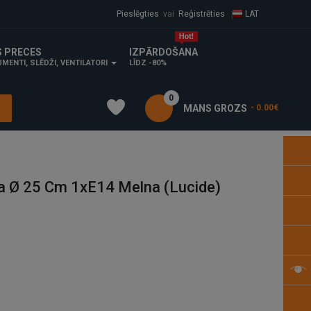
Pieslēgties
vai
Reģistrēties
LAT
S PRECES
IZPĀRDOŠANA
MENTI, SLĒDŽI, VENTILATORI
LĪDZ -80%
0
MANS GROZS
- 0.00€
 Ø 25 Cm 1xE14 Melna (Lucide)