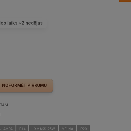
es laiks ~2 nedēļas
s
STAM
I
 LAMPA
E14
1XMAKS. 25W
MELNA
IP20