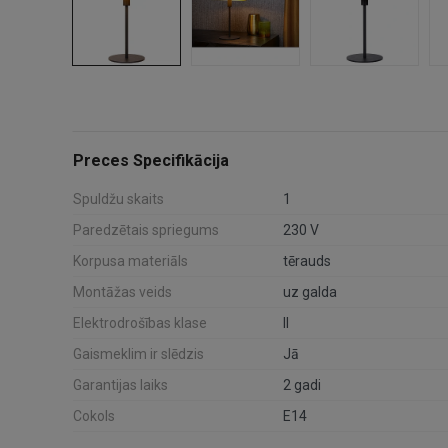
Preces Specifikācija
Spuldžu skaits
1
Paredzētais spriegums
230 V
Korpusa materiāls
tērauds
Montāžas veids
uz galda
Elektrodrošības klase
II
Gaismeklim ir slēdzis
Jā
Garantijas laiks
2 gadi
Cokols
E14