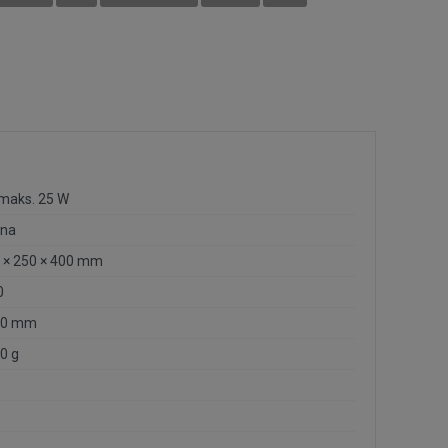
 maks. 25 W
na
 × 250 × 400 mm
0
00 mm
0 g