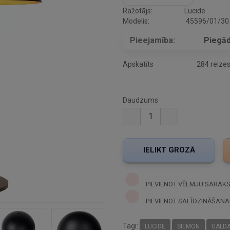
Ražotājs:
Lucide
Modelis:
45596/01/30
Pieejamība:
Piegād
Apskatīts
284 reize
Daudzums
PIEVIENOT VĒLMJU SARAK
PIEVIENOT SALĪDZINĀŠANA
Tagi:
LUCIDE
SIEMON
GALDA