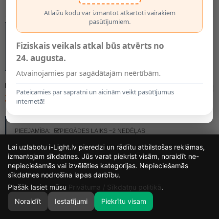
Atlaižu kodu var izmantot atkārtoti vairākiem
pasūtījumiem.
Fiziskais veikals atkal būs atvērts no
24. augusta.
Atvainojamies par sagādātajām neērtībām.
MODELIS:
23463/30/31
Pateicamies par sapratni un aicinām veikt pasūtījumus
303.23€
internetā!
RAŽOTĀJS:
LUCIDE
PIEEJAMĪBA:
PIEGĀDES LAIKS ~2 NEDĒĻAS
Lai uzlabotu i-Light.lv pieredzi un rādītu atbilstošas reklāmas,
izmantojam sīkdatnes. Jūs varat piekrist visām, noraidīt ne-
nepieciešamās vai izvēlēties kategorijas. Nepieciešamās
14
1
12
9
sīkdatnes nodrošina lapas darbību.
DIENAS
STUNDAS
MIN.
SEK.
Plašāk lasiet mūsu
Privātuma / Sīkdatņu politikā
.
Noraidīt
Iestatījumi
Piekrītu visam
0
SĀKUMS
MEKLĒT
GROZS
MANS KONTS