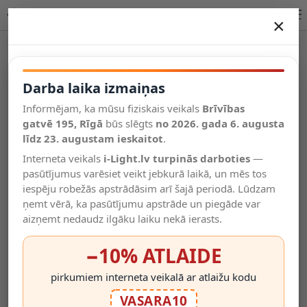
SIGMA piekaramā lampa 118,5 cm LED 30W 2700K balta
×
DARBA LAIKA IZMAIŅAS
Vēl kategorijas
Darba laika izmaiņas
Informējam, ka mūsu fiziskais veikals
Brīvības
Salīdzināt
gatvē 195, Rīgā
Vēlmju
būs slēgts
no 2026. gada 6. augusta
Valodas
saraksts
līdz 23. augustam ieskaitot
.
(0)
Interneta veikals
i-Light.lv turpinās darboties
—
pasūtījumus varēsiet veikt jebkurā laikā, un mēs tos
iespēju robežās apstrādāsim arī šajā periodā. Lūdzam
ņemt vērā, ka pasūtījumu apstrāde un piegāde var
aizņemt nedaudz ilgāku laiku nekā ierasts.
−10% ATLAIDE
pirkumiem interneta veikalā ar atlaižu kodu
VASARA10