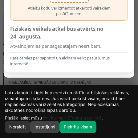
Atlaižu kodu var izmantot atkārtoti vairākiem
pasūtījumiem.
Fiziskais veikals atkal būs atvērts no
24. augusta.
Atvainojamies par sagādātajām neērtībām.
MODELIS:
34145/30/30
Pateicamies par sapratni un aicinām veikt pasūtījumus
56.95€
internetā!
RAŽOTĀJS:
LUCIDE
PIEEJAMĪBA:
PIEGĀDES LAIKS ~2 NEDĒĻAS
Lai uzlabotu i-Light.lv pieredzi un rādītu atbilstošas reklāmas,
izmantojam sīkdatnes. Jūs varat piekrist visām, noraidīt ne-
nepieciešamās vai izvēlēties kategorijas. Nepieciešamās
12
3
47
12
sīkdatnes nodrošina lapas darbību.
DIENAS
STUNDAS
MIN.
SEK.
Plašāk lasiet mūsu
Privātuma / Sīkdatņu politikā
.
Noraidīt
Iestatījumi
Piekrītu visam
0
SĀKUMS
MEKLĒT
GROZS
MANS KONTS