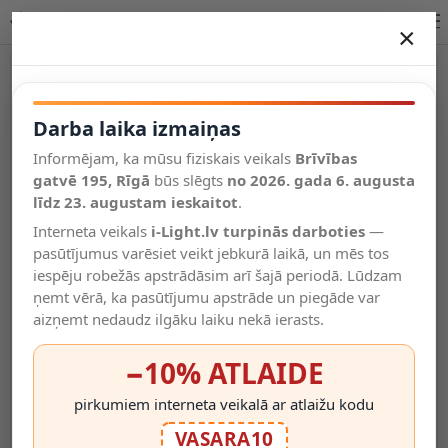
Lucide SPENCER griestu lampa E27 1x40W melna 34145/30/30
×
DARBA LAIKA IZMAIŅAS
Vēl kategorijas
Darba laika izmaiņas
Informējam, ka mūsu fiziskais veikals
Brīvības
Salīdzināt
gatvē 195, Rīgā
Vēlmju
būs slēgts
no 2026. gada 6. augusta
Valodas
saraksts
līdz 23. augustam ieskaitot
.
(0)
Interneta veikals
i-Light.lv turpinās darboties
—
pasūtījumus varēsiet veikt jebkurā laikā, un mēs tos
iespēju robežās apstrādāsim arī šajā periodā. Lūdzam
ņemt vērā, ka pasūtījumu apstrāde un piegāde var
aizņemt nedaudz ilgāku laiku nekā ierasts.
−10% ATLAIDE
pirkumiem interneta veikalā ar atlaižu kodu
VASARA10