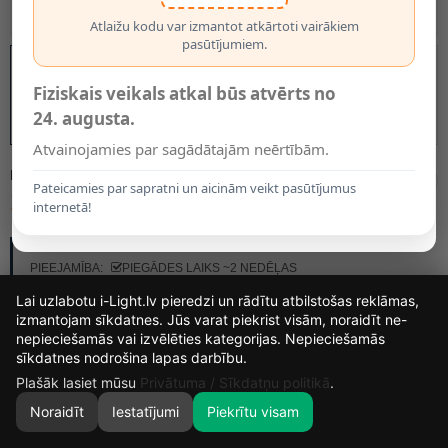
Atlaižu kodu var izmantot atkārtoti vairākiem
pasūtījumiem.
Fiziskais veikals atkal būs atvērts no
24. augusta.
Atvainojamies par sagādātajām neērtībām.
MODELIS:
49035/96/62
Pateicamies par sapratni un aicinām veikt pasūtījumus
14.85€
internetā!
RAŽOTĀJS:
LUCIDE
PIEEJAMĪBA:
PIEGĀDES LAIKS ~2 NEDĒĻAS
Lai uzlabotu i-Light.lv pieredzi un rādītu atbilstošas reklāmas,
izmantojam sīkdatnes. Jūs varat piekrist visām, noraidīt ne-
nepieciešamās vai izvēlēties kategorijas. Nepieciešamās
16
8
40
20
sīkdatnes nodrošina lapas darbību.
DIENAS
STUNDAS
MIN.
SEK.
Plašāk lasiet mūsu
Privātuma / Sīkdatņu politikā
.
Noraidīt
Iestatījumi
Piekrītu visam
0
SĀKUMS
MEKLĒT
GROZS
MANS KONTS