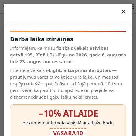
T32 H20 cm filament LED E27 4,9 W 440 lm 2200 K dim. dzinta…
×
DARBA LAIKA IZMAIŅAS
Vēl kategorijas
Darba laika izmaiņas
Informējam, ka mūsu fiziskais veikals
Brīvības
Salīdzināt
gatvē 195, Rīgā
Vēlmju
būs slēgts
no 2026. gada 6. augusta
Valodas
saraksts
līdz 23. augustam ieskaitot
.
(0)
Interneta veikals
i-Light.lv turpinās darboties
—
pasūtījumus varēsiet veikt jebkurā laikā, un mēs tos
iespēju robežās apstrādāsim arī šajā periodā. Lūdzam
ņemt vērā, ka pasūtījumu apstrāde un piegāde var
aizņemt nedaudz ilgāku laiku nekā ierasts.
−10% ATLAIDE
pirkumiem interneta veikalā ar atlaižu kodu
VASARA10