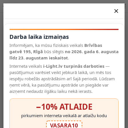
Lucide AMBER LED spuldze E27 5W 49035/20/62 iekštelpām
×
DARBA LAIKA IZMAIŅAS
Vēl kategorijas
Darba laika izmaiņas
Informējam, ka mūsu fiziskais veikals
Brīvības
Salīdzināt
gatvē 195, Rīgā
Vēlmju
būs slēgts
no 2026. gada 6. augusta
Valodas
saraksts
līdz 23. augustam ieskaitot
.
(0)
Interneta veikals
i-Light.lv turpinās darboties
—
pasūtījumus varēsiet veikt jebkurā laikā, un mēs tos
iespēju robežās apstrādāsim arī šajā periodā. Lūdzam
ņemt vērā, ka pasūtījumu apstrāde un piegāde var
aizņemt nedaudz ilgāku laiku nekā ierasts.
−10% ATLAIDE
pirkumiem interneta veikalā ar atlaižu kodu
VASARA10