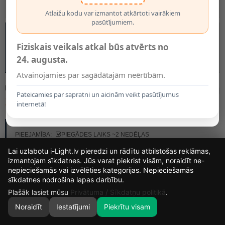
Atlaižu kodu var izmantot atkārtoti vairākiem
pasūtījumiem.
Fiziskais veikals atkal būs atvērts no
24. augusta.
Atvainojamies par sagādātajām neērtībām.
MODELIS:
49035/20/62
Pateicamies par sapratni un aicinām veikt pasūtījumus
14.40€
internetā!
RAŽOTĀJS:
LUCIDE
PIEEJAMĪBA:
PIEGĀDES LAIKS ~2 NEDĒĻAS
Lai uzlabotu i-Light.lv pieredzi un rādītu atbilstošas reklāmas,
izmantojam sīkdatnes. Jūs varat piekrist visām, noraidīt ne-
nepieciešamās vai izvēlēties kategorijas. Nepieciešamās
14
23
1
17
sīkdatnes nodrošina lapas darbību.
DIENAS
STUNDAS
MIN.
SEK.
Plašāk lasiet mūsu
Privātuma / Sīkdatņu politikā
.
Noraidīt
Iestatījumi
Piekrītu visam
0
SĀKUMS
MEKLĒT
GROZS
MANS KONTS