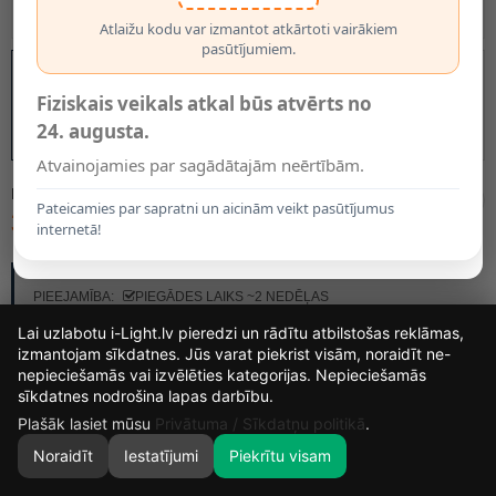
Atlaižu kodu var izmantot atkārtoti vairākiem
pasūtījumiem.
Fiziskais veikals atkal būs atvērts no
24. augusta.
Atvainojamies par sagādātajām neērtībām.
MODELIS:
65901/02/05
Pateicamies par sapratni un aicinām veikt pasūtījumus
37.45€
internetā!
RAŽOTĀJS:
LUCIDE
PIEEJAMĪBA:
PIEGĀDES LAIKS ~2 NEDĒĻAS
Lai uzlabotu i-Light.lv pieredzi un rādītu atbilstošas reklāmas,
izmantojam sīkdatnes. Jūs varat piekrist visām, noraidīt ne-
nepieciešamās vai izvēlēties kategorijas. Nepieciešamās
15
6
33
6
sīkdatnes nodrošina lapas darbību.
DIENAS
STUNDAS
MIN.
SEK.
Plašāk lasiet mūsu
Privātuma / Sīkdatņu politikā
.
Noraidīt
Iestatījumi
Piekrītu visam
0
SĀKUMS
MEKLĒT
GROZS
MANS KONTS