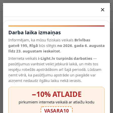
Lucide TIANA sienas lampa 2xGU10 2 × 25W 65901/02/05
×
DARBA LAIKA IZMAIŅAS
Vēl kategorijas
Darba laika izmaiņas
Informējam, ka mūsu fiziskais veikals
Brīvības
Salīdzināt
gatvē 195, Rīgā
Vēlmju
būs slēgts
no 2026. gada 6. augusta
Valodas
saraksts
līdz 23. augustam ieskaitot
.
(0)
Interneta veikals
i-Light.lv turpinās darboties
—
pasūtījumus varēsiet veikt jebkurā laikā, un mēs tos
iespēju robežās apstrādāsim arī šajā periodā. Lūdzam
ņemt vērā, ka pasūtījumu apstrāde un piegāde var
aizņemt nedaudz ilgāku laiku nekā ierasts.
−10% ATLAIDE
pirkumiem interneta veikalā ar atlaižu kodu
VASARA10