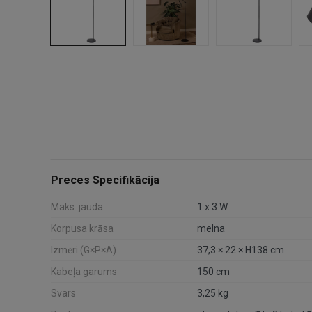
Preces Specifikācija
Maks. jauda
1 x 3 W
Korpusa krāsa
melna
Izmēri (G×P×A)
37,3 × 22 × H138 cm
Kabeļa garums
150 cm
Svars
3,25 kg