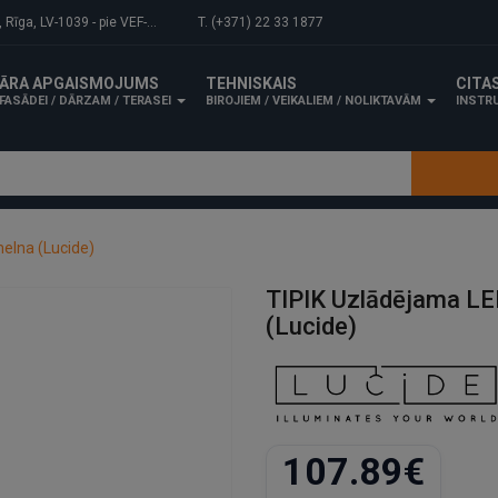
-1039 - pie VEF-Gaisa tilta.
T. (+371) 22 33 1877
ĀRA APGAISMOJUMS
TEHNISKAIS
CITA
FASĀDEI / DĀRZAM / TERASEI
BIROJIEM / VEIKALIEM / NOLIKTAVĀM
INSTRU
elna (Lucide)
TIPIK Uzlādējama LE
(Lucide)
107.89€