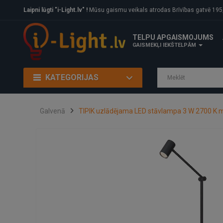
Laipni lūgti "i-Light.lv" !
Mūsu gaismu veikals atrodas Brīvības gatvē 195, Rīga, LV
TELPU APGAISMOJUMS
GAISMEKĻI IEKŠTELPĀM
KATEGORIJAS
Galvenā
TIPIK uzlādējama LED stāvlampa 3 W 2700 K m