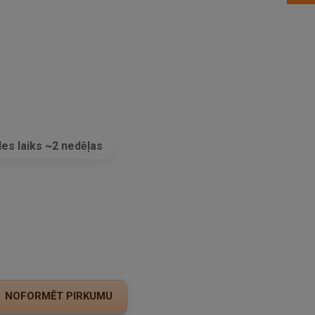
es laiks ~2 nedēļas
s