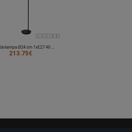
M
AGIC stāvlampa Ø24 cm 1xE27 40 W ar lasāmo roku melna (Lucide)
213.75€
-17%