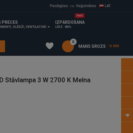
Pieslēgties
vai
Reģistrēties
LAT
S PRECES
IZPĀRDOŠANA
MENTI, SLĒDŽI, VENTILATORI
LĪDZ -80%
0
MANS GROZS
- 0.00€
D Stāvlampa 3 W 2700 K Melna