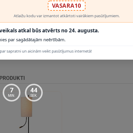
ktiskāku apgaismojumu lasīšanai vai ikdienas lietošanai.
VASARA10
Atlaižu kodu var izmantot atkārtoti vairākiem pasūtījumiem.
 veikals atkal būs atvērts no 24. augusta.
RĀDĪT VAIRĀK
ies par sagādātajām neērtībām.
par sapratni un aicinām veikt pasūtījumus internetā!
 PRODUKTI
7
43
MIN.
SEK.
ējiet atbilstoši ražotāja norādēm. Izmēri:
37,3 × 22 × 138 cm
; kabeļa ga