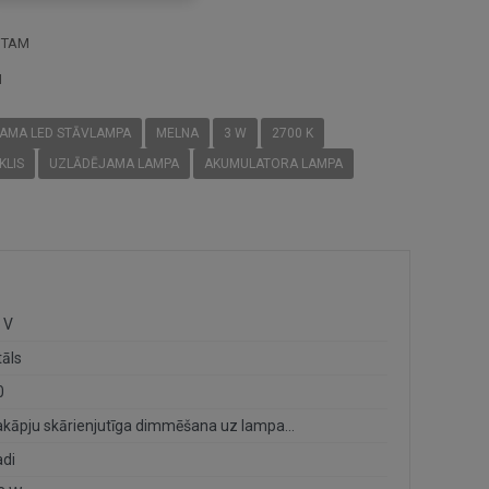
STAM
I
AMA LED STĀVLAMPA
MELNA
3 W
2700 K
KLIS
UZLĀDĒJAMA LAMPA
AKUMULATORA LAMPA
 V
āls
0
3 pakāpju skārienjutīga dimmēšana uz lampas korpusa
adi