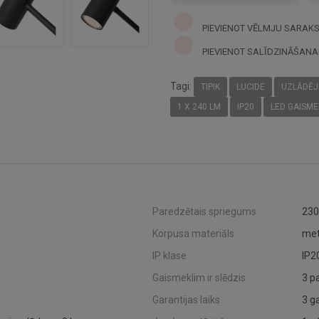
PIEVIENOT VĒLMJU SARAK
PIEVIENOT SALĪDZINĀŠANA
Tagi:
TIPIK
LUCIDE
UZLĀDĒJ
1 X 240 LM
IP20
LED GAISME
Paredzētais spriegums
230
Korpusa materiāls
met
IP klase
IP2
Gaismeklim ir slēdzis
Garantijas laiks
3 g