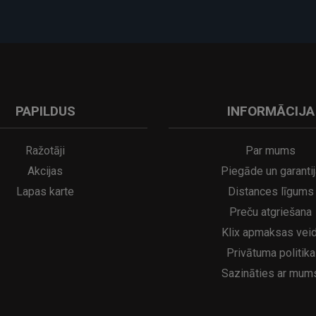
PAPILDUS
INFORMĀCIJA
A
kumulatora LED galda lampa SERINA Mini Ø80×200 mm..
5€
16.95€
29.95€
21.95€
Ražotāji
Par mums
Akcijas
Piegāde un garantij
Lapas karte
Distances līgums
Preču atgriešana
Klix apmaksas veid
Privātuma politika
Sazināties ar mum