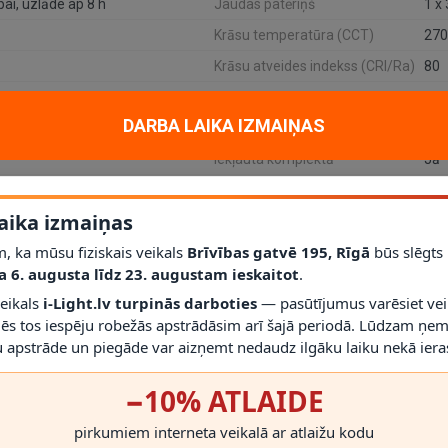
bai, uzlāde ap 8 h
Jaudas patēriņš
1 x
Krāsu temperatūra (CCT)
270
Krāsu atveides indekss (CRI/Ra)
80
Dimmējama
Jā
DARBA LAIKA IZMAIŅAS
Kalpošanas laiks (stundas)
10 
Iekļauta komplektā
Jā
aika izmaiņas
, ka mūsu fiziskais veikals
Brīvības gatvē 195, Rīgā
būs slēgts
de)
ir uzlādējama Lucide LED stāvlampa, kas ļauj iegūt gaismu arī tur, 
a 6. augusta līdz 23. augustam ieskaitot
.
ara lampu piemērotu dzīvojamai istabai, lasīšanas zonai vai ēdamistab
veikals
i-Light.lv turpinās darboties
— pasūtījumus varēsiet vei
mēs tos iespēju robežās apstrādāsim arī šajā periodā. Lūdzam ņem
šanu. To var izmantot kā atmosfēras gaismu vakaram, kā papildgaismu p
 apstrāde un piegāde var aizņemt nedaudz ilgāku laiku nekā ieras
da akumulatora darbību līdz aptuveni
8 stundām
pie maksimālās jaudas.
−10% ATLAIDE
pirkumiem interneta veikalā ar atlaižu kodu
mu un
240 lm
gaismas plūsmu. Spilgtumu var pielāgot ar
3 pakāpju skār