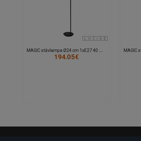
M
AGIC stāvlampa Ø24 cm 1xE27 40 W melna (Lucide)
194.05€
-21%