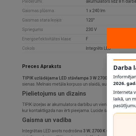
Piederumi
akumulators līdz 8 h darbī
Gaismas plūsma
1 x 240 lm
Gaismas stara leņķis
120°
Spriegums
230 V
Energoefektivitātes klase
F
Cokols
Integrēts LED
Darba l
Preces Apraksts
Informējam
TIPIK uzlādējama LED stāvlampa 3 W 2700 K melna (Luci
2026. gad
sienas. Melnais metāla korpuss un slaidā, augstā forma pad
Interneta 
Pielietojums un dizains
laikā, un 
TIPIK izceļas ar akumulatora darbību un vienkāršu pārvieto
pasūtījumu
kur kontaktligzda nav ērti pieejama. Lucide šai lampai norā
Gaisma un vadība
Integrētais LED avots nodrošina
3 W
,
2700 K
silti baltu gais