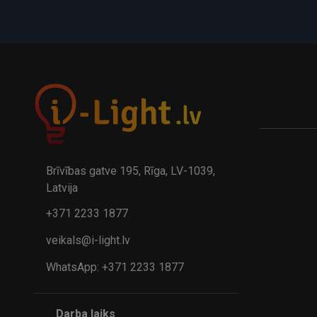
A
kumulatora LED galda lampa BIWO 385×130×230 mm 5,..
32.95€
24.9
41.95€
Brīvības gatve 195, Rīga, LV-1039,
Latvija
+371 2233 1877
veikals@i-light.lv
WhatsApp: +371 2233 1877
Darba laiks