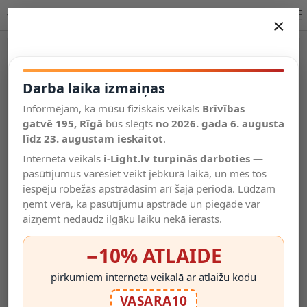
Lucide TRACK lampa melns IP20 09950/11/30 iekštelpām
×
DARBA LAIKA IZMAIŅAS
Vēl kategorijas
Darba laika izmaiņas
Informējam, ka mūsu fiziskais veikals
Brīvības
Salīdzināt
gatvē 195, Rīgā
Vēlmju
būs slēgts
no 2026. gada 6. augusta
Valodas
saraksts
līdz 23. augustam ieskaitot
.
(0)
Interneta veikals
i-Light.lv turpinās darboties
—
pasūtījumus varēsiet veikt jebkurā laikā, un mēs tos
iespēju robežās apstrādāsim arī šajā periodā. Lūdzam
ņemt vērā, ka pasūtījumu apstrāde un piegāde var
aizņemt nedaudz ilgāku laiku nekā ierasts.
−10% ATLAIDE
pirkumiem interneta veikalā ar atlaižu kodu
VASARA10