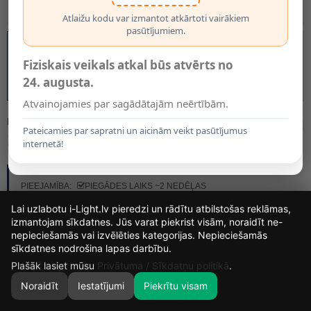
Atlaižu kodu var izmantot atkārtoti vairākiem
pasūtījumiem.
Fiziskais veikals atkal būs atvērts no
24. augusta.
Atvainojamies par sagādātajām neērtībām.
MODELIS:
09950/11/30
Pateicamies par sapratni un aicinām veikt pasūtījumus
14.30€
internetā!
RAŽOTĀJS:
LUCIDE
PIEEJAMĪBA:
PIEGĀDES LAIKS ~2 NEDĒĻAS
Lai uzlabotu i-Light.lv pieredzi un rādītu atbilstošas reklāmas,
izmantojam sīkdatnes. Jūs varat piekrist visām, noraidīt ne-
nepieciešamās vai izvēlēties kategorijas. Nepieciešamās
14
13
59
58
sīkdatnes nodrošina lapas darbību.
DIENAS
STUNDAS
MIN.
SEK.
Plašāk lasiet mūsu
Privātuma / Sīkdatņu politikā
.
Noraidīt
Iestatījumi
Piekrītu visam
0
SĀKUMS
MEKLĒT
GROZS
MANS KONTS