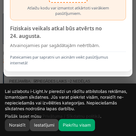
Atlaižu kodu var izmantot atkārtoti vairākiem
pasūtījumiem.
Fiziskais veikals atkal būs atvērts no
24. augusta.
Atvainojamies par sagādātajām neērtībām.
MODELIS:
09957/01/30
Pateicamies par sapratni un aicinām veikt pasūtījumus
8.55€
internetā!
RAŽOTĀJS:
LUCIDE
PIEEJAMĪBA:
PIEGĀDES LAIKS ~2 NEDĒĻAS
Lai uzlabotu i-Light.lv pieredzi un rādītu atbilstošas reklāmas,
izmantojam sīkdatnes. Jūs varat piekrist visām, noraidīt ne-
nepieciešamās vai izvēlēties kategorijas. Nepieciešamās
14
19
52
3
sīkdatnes nodrošina lapas darbību.
DIENAS
STUNDAS
MIN.
SEK.
Plašāk lasiet mūsu
Privātuma / Sīkdatņu politikā
.
Noraidīt
Iestatījumi
Piekrītu visam
0
SĀKUMS
MEKLĒT
GROZS
MANS KONTS