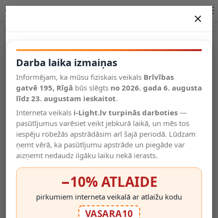
Lucide TRACK piekaramā lampa melns IP20 09957/01/30
×
DARBA LAIKA IZMAIŅAS
Vēl kategorijas
Darba laika izmaiņas
Informējam, ka mūsu fiziskais veikals
Brīvības
Salīdzināt
gatvē 195, Rīgā
Vēlmju
būs slēgts
no 2026. gada 6. augusta
Valodas
saraksts
līdz 23. augustam ieskaitot
.
(0)
Interneta veikals
i-Light.lv turpinās darboties
—
pasūtījumus varēsiet veikt jebkurā laikā, un mēs tos
iespēju robežās apstrādāsim arī šajā periodā. Lūdzam
ņemt vērā, ka pasūtījumu apstrāde un piegāde var
aizņemt nedaudz ilgāku laiku nekā ierasts.
−10% ATLAIDE
pirkumiem interneta veikalā ar atlaižu kodu
VASARA10