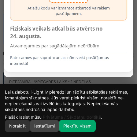
Atlaižu kodu var izmantot atkārtoti vairākiem
pasūtījumiem.
Fiziskais veikals atkal būs atvērts no
24. augusta.
Atvainojamies par sagādātajām neērtībām.
MODELIS:
09950/00/30
Pateicamies par sapratni un aicinām veikt pasūtījumus
107.00€
internetā!
RAŽOTĀJS:
LUCIDE
PIEEJAMĪBA:
PIEGĀDES LAIKS ~2 NEDĒĻAS
Lai uzlabotu i-Light.lv pieredzi un rādītu atbilstošas reklāmas,
izmantojam sīkdatnes. Jūs varat piekrist visām, noraidīt ne-
nepieciešamās vai izvēlēties kategorijas. Nepieciešamās
14
15
29
38
sīkdatnes nodrošina lapas darbību.
DIENAS
STUNDAS
MIN.
SEK.
Plašāk lasiet mūsu
Privātuma / Sīkdatņu politikā
.
Noraidīt
Iestatījumi
Piekrītu visam
0
SĀKUMS
MEKLĒT
GROZS
MANS KONTS