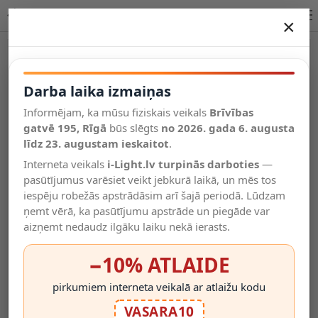
Lucide TRACK lampa melns IP20 09950/00/30 iekštelpām
×
DARBA LAIKA IZMAIŅAS
Vēl kategorijas
Darba laika izmaiņas
Informējam, ka mūsu fiziskais veikals
Brīvības
Salīdzināt
gatvē 195, Rīgā
Vēlmju
būs slēgts
no 2026. gada 6. augusta
Valodas
saraksts
līdz 23. augustam ieskaitot
.
(0)
Interneta veikals
i-Light.lv turpinās darboties
—
pasūtījumus varēsiet veikt jebkurā laikā, un mēs tos
iespēju robežās apstrādāsim arī šajā periodā. Lūdzam
ņemt vērā, ka pasūtījumu apstrāde un piegāde var
aizņemt nedaudz ilgāku laiku nekā ierasts.
−10% ATLAIDE
pirkumiem interneta veikalā ar atlaižu kodu
VASARA10