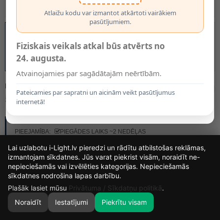
Atlaižu kodu var izmantot atkārtoti vairākiem
pasūtījumiem.
Fiziskais veikals atkal būs atvērts no
24. augusta.
Atvainojamies par sagādātajām neērtībām.
MODELIS:
57900/13/65
Pateicamies par sapratni un aicinām veikt pasūtījumus
57.50€
internetā!
RAŽOTĀJS:
LUCIDE
PIEEJAMĪBA:
PIEGĀDES LAIKS ~2 NEDĒĻAS
Lai uzlabotu i-Light.lv pieredzi un rādītu atbilstošas reklāmas,
izmantojam sīkdatnes. Jūs varat piekrist visām, noraidīt ne-
nepieciešamās vai izvēlēties kategorijas. Nepieciešamās
15
13
22
48
sīkdatnes nodrošina lapas darbību.
DIENAS
STUNDAS
MIN.
SEK.
Plašāk lasiet mūsu
Privātuma / Sīkdatņu politikā
.
Noraidīt
Iestatījumi
Piekrītu visam
0
SĀKUMS
MEKLĒT
GROZS
MANS KONTS