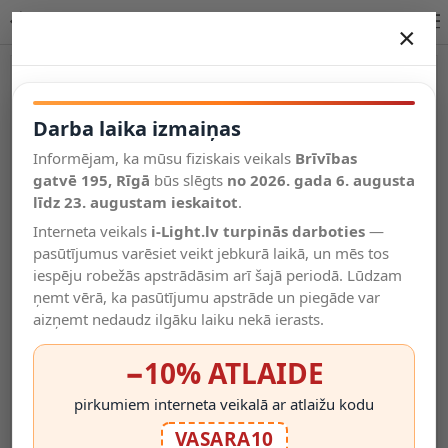
Lucide UPTON griestu prožektors GU10 dūmu pelēka 57900/13/65
×
DARBA LAIKA IZMAIŅAS
Vēl kategorijas
Darba laika izmaiņas
Informējam, ka mūsu fiziskais veikals
Brīvības
Salīdzināt
gatvē 195, Rīgā
Vēlmju
būs slēgts
no 2026. gada 6. augusta
Valodas
saraksts
līdz 23. augustam ieskaitot
.
(0)
Interneta veikals
i-Light.lv turpinās darboties
—
pasūtījumus varēsiet veikt jebkurā laikā, un mēs tos
iespēju robežās apstrādāsim arī šajā periodā. Lūdzam
ņemt vērā, ka pasūtījumu apstrāde un piegāde var
aizņemt nedaudz ilgāku laiku nekā ierasts.
−10% ATLAIDE
pirkumiem interneta veikalā ar atlaižu kodu
VASARA10