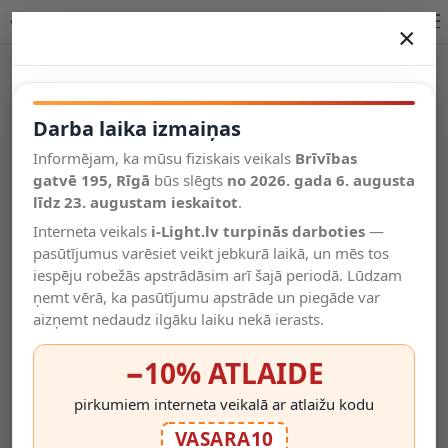
YUMIKO griestu prožektors LED 2x10 W 2700K balta
×
DARBA LAIKA IZMAIŅAS
Vēl kategorijas
Darba laika izmaiņas
Informējam, ka mūsu fiziskais veikals
Brīvības
Salīdzināt
gatvē 195, Rīgā
Vēlmju
būs slēgts
no 2026. gada 6. augusta
Valodas
saraksts
līdz 23. augustam ieskaitot
.
(0)
Interneta veikals
i-Light.lv turpinās darboties
—
pasūtījumus varēsiet veikt jebkurā laikā, un mēs tos
iespēju robežās apstrādāsim arī šajā periodā. Lūdzam
ņemt vērā, ka pasūtījumu apstrāde un piegāde var
aizņemt nedaudz ilgāku laiku nekā ierasts.
−10% ATLAIDE
pirkumiem interneta veikalā ar atlaižu kodu
VASARA10