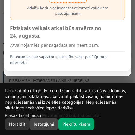
Atlaižu kodu var izmantot atkārtoti vairākiem
pasūtījumiem.
Fiziskais veikals atkal būs atvērts no
24. augusta.
Atvainojamies par sagādātajām neērtībām.
MODELIS:
35911/16/31
Pateicamies par sapratni un aicinām veikt pasūtījumus
159.90€
internetā!
RAŽOTĀJS:
LUCIDE
PIEEJAMĪBA:
PIEGĀDES LAIKS ~2 NEDĒĻAS
Lai uzlabotu i-Light.lv pieredzi un rādītu atbilstošas reklāmas,
izmantojam sīkdatnes. Jūs varat piekrist visām, noraidīt ne-
nepieciešamās vai izvēlēties kategorijas. Nepieciešamās
14
28
25
sīkdatnes nodrošina lapas darbību.
DIENAS
MIN.
SEK.
Plašāk lasiet mūsu
Privātuma / Sīkdatņu politikā
.
Noraidīt
Iestatījumi
Piekrītu visam
0
SĀKUMS
MEKLĒT
GROZS
MANS KONTS