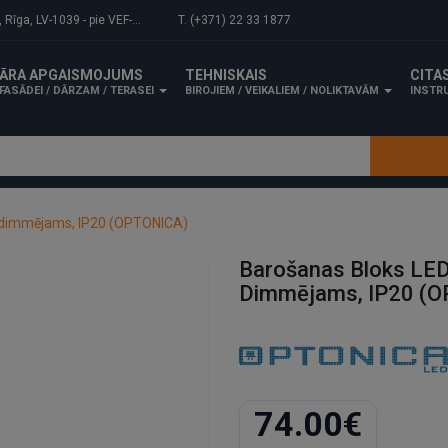
-1039 - pie VEF-Gaisa tilta.
T. (+371) 22 33 1877
ĀRA APGAISMOJUMS
TEHNISKAIS
CITA
FASĀDEI / DĀRZAM / TERASEI
BIROJIEM / VEIKALIEM / NOLIKTAVĀM
INSTRU
, dimmējams, IP20 (OPTONICA)
Barošanas Bloks LED
Dimmējams, IP20 (
74.00€