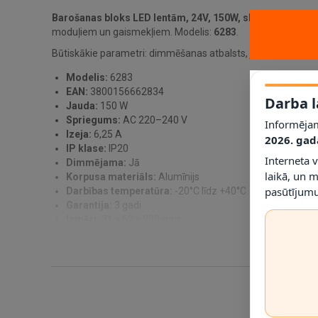
Barošanas bloks LED lentām, 24V, 150W, slim, dimmēja
moduļiem un gaismekļiem. Modelis:
6283
.
Būtiskākie parametri: dimmēšanas atbalsts, jauda 150 W, sp
Modelis:
6283
EAN:
3800156662834
Darba l
Jauda:
150 W
Spriegums:
AC 220–240 V
Informējam
Izeja:
6,25 A
2026. gad
IP klase:
IP20
Interneta 
Dimmējama:
Jā
laikā, un 
Korpusa materiāls:
Alumīnijs
pasūtījumu
Darbības temperatūra:
-20°C līdz +40°C
Garantija:
3 gadi
Izmēri:
31 × 62 × 200 mm
Svars:
375 g
Sertifikāti:
CE, RoHS
Frekvence:
50/60 Hz
Saskaņojiet izejas spriegumu ar LED slodzi un atstājiet jauda