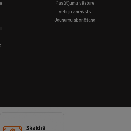
a
Pasūtījumu vēsture
Vēlmju saraksts
Jaunumu abonēšana
i
s