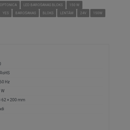
OPTONICA
LED BAROŠANAS BLOKS
150 W
YES
BAROŠANAS
BLOKS
LENTĀM
24V
150W
0
 RoHS
60 Hz
 W
× 62 × 200 mm
adi