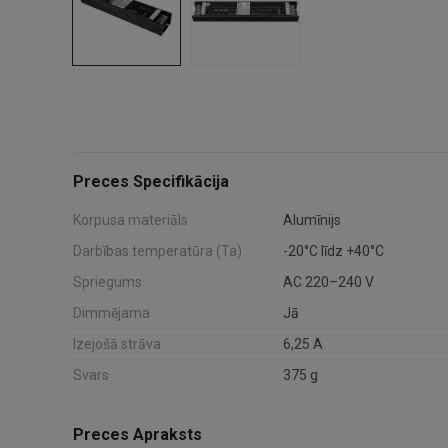
Preces Specifikācija
Korpusa materiāls
Alumīnijs
Darbības temperatūra (Ta)
-20°C līdz +40°C
Spriegums
AC 220–240 V
Dimmējama
Jā
Izejošā strāva
6,25 A
Svars
375 g
Preces Apraksts