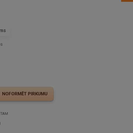
ams
es
STAM
I