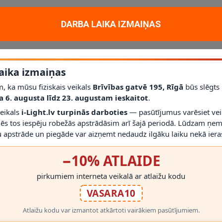
ms, IP20 (OPTONICA)
ir OPTONICA LED barošanas bloks. Produkts pare
DARBA LAIKA IZMAIŅAS
riegums AC 220–240 V, izeja 6,25 A, IP20 aizsardzība, korpusa materiāl
aika izmaiņas
, ka mūsu fiziskais veikals
Brīvības gatvē 195, Rīgā
būs slēgts
a 6. augusta līdz 23. augustam ieskaitot
.
veikals
i-Light.lv turpinās darboties
— pasūtījumus varēsiet vei
mēs tos iespēju robežās apstrādāsim arī šajā periodā. Lūdzam ņem
 apstrāde un piegāde var aizņemt nedaudz ilgāku laiku nekā ieras
−10% ATLAIDE
RĀDĪT VAIRĀK
pirkumiem interneta veikalā ar atlaižu kodu
VASARA10
s rezervi. Pirms montāžas pārbaudiet IP klasi un ventilācijas iespējas.
Atlaižu kodu var izmantot atkārtoti vairākiem pasūtījumiem.