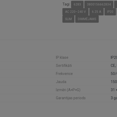
Tagi:
6283
3800156662834
AC 220–240 V
6.25 A
IP20
SLIM
DIMMĒJAMS
IP klase
IP2
Sertifikāti
CE,
Frekvence
50/
Jauda
150
Izmēri (A×P×G)
31 
Garantijas periods
3 g