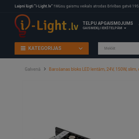
Laipni lūgti "i-Light.lv" !
Mūsu gaismu veikals atrodas Brīvības gatvē 195, Rīga, LV
TELPU APGAISMOJUMS
GAISMEKĻI IEKŠTELPĀM
KATEGORIJAS
Galvenā
Barošanas bloks LED lentām, 24V, 150W, slim