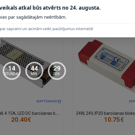
 veikals atkal būs atvērts no 24. augusta.
 PRODUKTI
ies par sagādātajām neērtībām.
par sapratni un aicinām veikt pasūtījumus internetā!
14
44
28
STUNDAS
MIN.
SEK.
2
4V, 100W, 4.15A, LED DC barošanas bloks, metāla korp., IP20
20.40€
10.75€