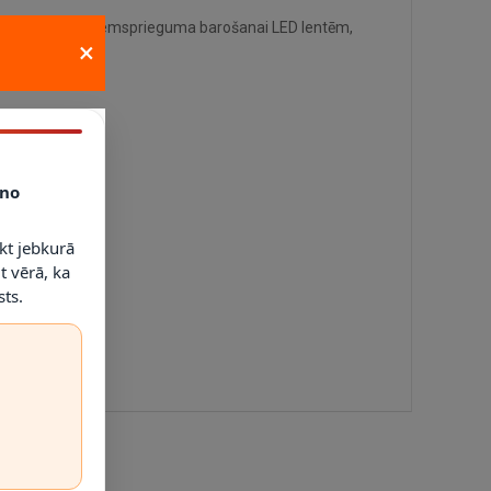
dzēts stabilai zemsprieguma barošanai LED lentēm,
×
s Alumīnijs.
no
kt jebkurā
t vērā, ka
ts.