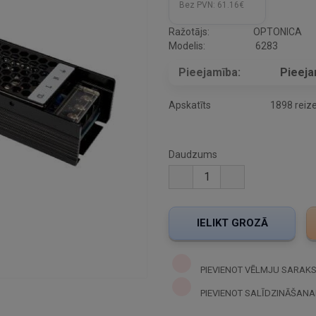
Bez PVN:
61.16€
Ražotājs:
OPTONICA
Modelis:
6283
Pieejamība:
Pieej
Apskatīts
1898 reiz
Daudzums
PIEVIENOT VĒLMJU SARAK
PIEVIENOT SALĪDZINĀŠANA