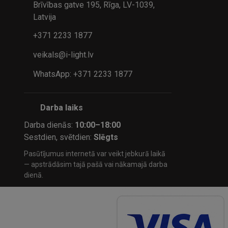
Brīvības gatve 195, Rīga, LV-1039,
Latvija
+371 2233 1877
veikals@i-light.lv
WhatsApp: +371 2233 1877
Darba laiks
Darba dienās:
10:00–18:00
Sestdien, svētdien:
Slēgts
Pasūtījumus internetā var veikt jebkurā laikā
— apstrādāsim tajā pašā vai nākamajā darba
dienā.