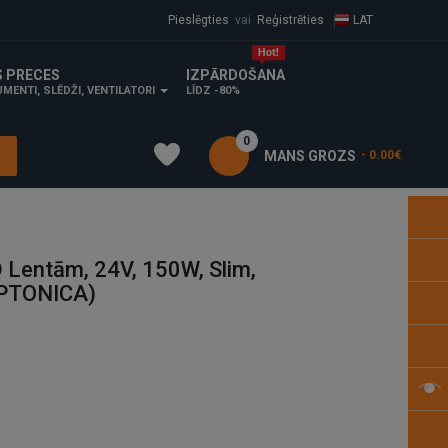
Pieslēgties
vai
Reģistrēties
LAT
S PRECES
IZPĀRDOŠANA
MENTI, SLĒDŽI, VENTILATORI
LĪDZ -80%
0
MANS GROZS
- 0.00€
 Lentām, 24V, 150W, Slim,
OPTONICA)