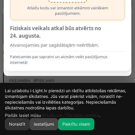
Atlaižu kodu var izmantot atkārtoti vairākiem
pasūtījumiem.
Fiziskais veikals atkal būs atvērts no
24. augusta.
Atvainojamies par sagādātajām neērtībām.
MODELIS:
4423
Pateicamies par sapratni un aicinām veikt pasūtījumus
8.95€
internetā!
RAŽOTĀJS:
OPTONICA
PIEEJAMĪBA:
PIEEJAMS
Lai uzlabotu i-Light.lv pieredzi un rādītu atbilstošas reklāmas,
izmantojam sīkdatnes. Jūs varat piekrist visām, noraidīt ne-
nepieciešamās vai izvēlēties kategorijas. Nepieciešamās
16
6
0
22
sīkdatnes nodrošina lapas darbību.
DIENAS
STUNDAS
MIN.
SEK.
Plašāk lasiet mūsu
Privātuma / Sīkdatņu politikā
.
Noraidīt
Iestatījumi
Piekrītu visam
0
SĀKUMS
MEKLĒT
GROZS
MANS KONTS