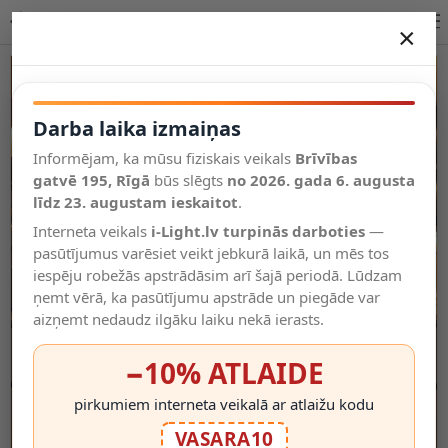
LED lenta 2835 24V, 20W/m, 2100 lm/m, 2800K, IP20 | OPTONICA
×
DARBA LAIKA IZMAIŅAS
Vēl kategorijas
Darba laika izmaiņas
Informējam, ka mūsu fiziskais veikals
Brīvības
Salīdzināt
gatvē 195, Rīgā
Vēlmju
būs slēgts
no 2026. gada 6. augusta
Valodas
saraksts
līdz 23. augustam ieskaitot
.
(0)
Interneta veikals
i-Light.lv turpinās darboties
—
pasūtījumus varēsiet veikt jebkurā laikā, un mēs tos
iespēju robežās apstrādāsim arī šajā periodā. Lūdzam
ņemt vērā, ka pasūtījumu apstrāde un piegāde var
aizņemt nedaudz ilgāku laiku nekā ierasts.
−10% ATLAIDE
pirkumiem interneta veikalā ar atlaižu kodu
VASARA10