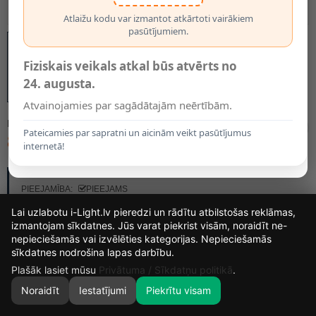
Atlaižu kodu var izmantot atkārtoti vairākiem
pasūtījumiem.
Fiziskais veikals atkal būs atvērts no
24. augusta.
Atvainojamies par sagādātajām neērtībām.
MODELIS:
1819
Pateicamies par sapratni un aicinām veikt pasūtījumus
8.95€
internetā!
RAŽOTĀJS:
OPTONICA
PIEEJAMĪBA:
PIEEJAMS
Lai uzlabotu i-Light.lv pieredzi un rādītu atbilstošas reklāmas,
izmantojam sīkdatnes. Jūs varat piekrist visām, noraidīt ne-
nepieciešamās vai izvēlēties kategorijas. Nepieciešamās
15
17
34
10
sīkdatnes nodrošina lapas darbību.
DIENAS
STUNDAS
MIN.
SEK.
Plašāk lasiet mūsu
Privātuma / Sīkdatņu politikā
.
Noraidīt
Iestatījumi
Piekrītu visam
0
SĀKUMS
MEKLĒT
GROZS
MANS KONTS