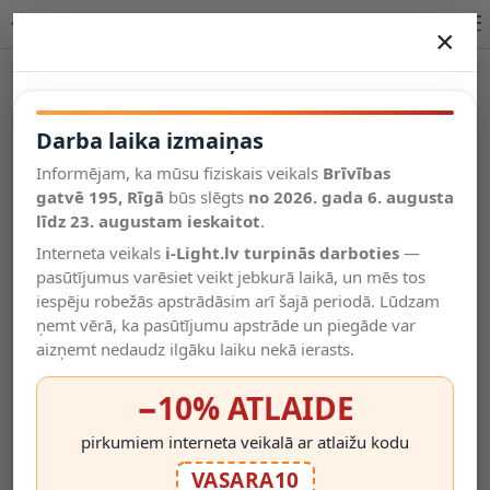
LED pretodu spuldze E27 8W+2W 4500K | OPTONICA
×
DARBA LAIKA IZMAIŅAS
Vēl kategorijas
Darba laika izmaiņas
Informējam, ka mūsu fiziskais veikals
Brīvības
Salīdzināt
gatvē 195, Rīgā
Vēlmju
būs slēgts
no 2026. gada 6. augusta
Valodas
saraksts
līdz 23. augustam ieskaitot
.
(0)
Interneta veikals
i-Light.lv turpinās darboties
—
pasūtījumus varēsiet veikt jebkurā laikā, un mēs tos
iespēju robežās apstrādāsim arī šajā periodā. Lūdzam
ņemt vērā, ka pasūtījumu apstrāde un piegāde var
aizņemt nedaudz ilgāku laiku nekā ierasts.
−10% ATLAIDE
pirkumiem interneta veikalā ar atlaižu kodu
VASARA10