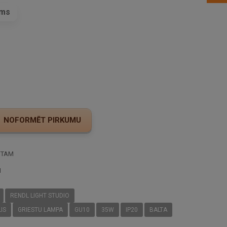
ams
s
STAM
I
RENDL LIGHT STUDIO
IS
GRIESTU LAMPA
GU10
35W
IP20
BALTA