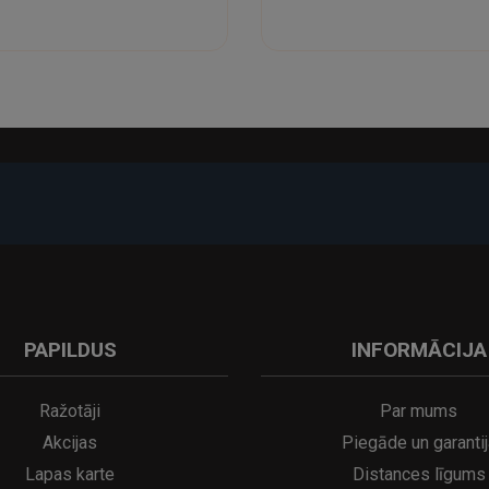
-17%
PAPILDUS
INFORMĀCIJA
A
kumulatora LED galda lampa SERINA Mini Ø80×200 mm..
5€
16.95€
29.95€
21.95€
Ražotāji
Par mums
Akcijas
Piegāde un garantij
Lapas karte
Distances līgums