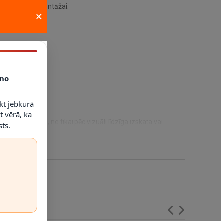
un saderīgai montāžai.
×
no
kt jebkurā
t vērā, ka
rētā modeļa, ne tikai pēc vizuāli līdzīga izskata vai
ts.