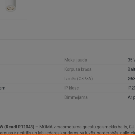
Maks. jauda
35 
Korpusa krāsa
Bal
Izmēri (G×P×A)
Ø63
iem
IP klase
IP2
Dimmējama
Ar 
W (Rendl R12043)
— MOMA virsapmetuma griestu gaismeklis balts, GU
rpuss ir neitrāls un labi iederas koridoros, virtuvēs, garderobēs, palīgte