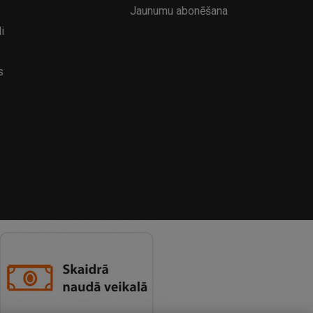
Jaunumu abonēšana
i
s