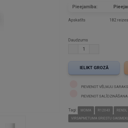
Pieejamība:
Pieej
Apskatīts
182 reize
Daudzums
PIEVIENOT VĒLMJU SARAK
PIEVIENOT SALĪDZINĀŠANA
Tagi:
MOMA
R12043
RENDL
VIRSAPMETUMA GRIESTU GAISMEKL