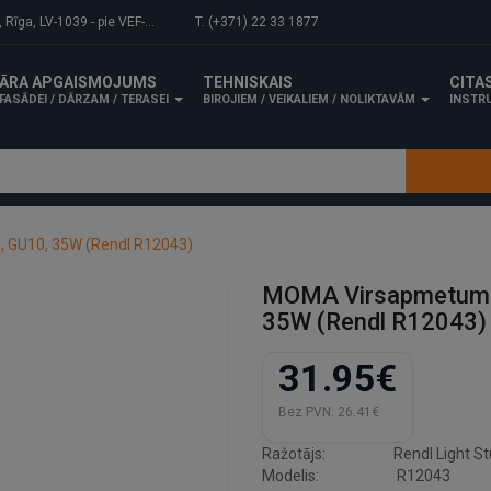
-1039 - pie VEF-Gaisa tilta.
T. (+371) 22 33 1877
ĀRA APGAISMOJUMS
TEHNISKAIS
CITA
FASĀDEI / DĀRZAM / TERASEI
BIROJIEM / VEIKALIEM / NOLIKTAVĀM
INSTRU
, GU10, 35W (Rendl R12043)
MOMA Virsapmetuma G
35W (Rendl R12043)
31.95€
Bez PVN:
26.41€
Ražotājs:
Rendl Light St
Modelis:
R12043