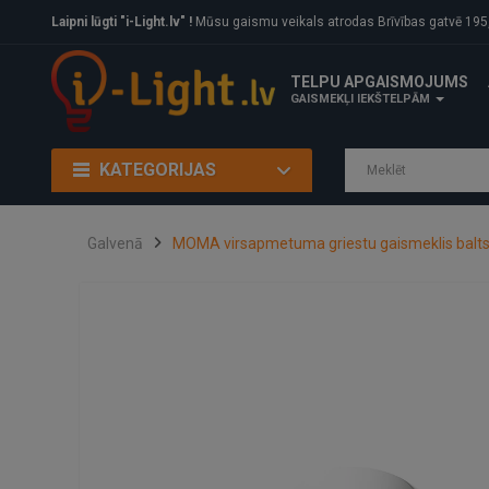
Laipni lūgti "i-Light.lv" !
Mūsu gaismu veikals atrodas Brīvības gatvē 195, Rīga, LV
TELPU APGAISMOJUMS
GAISMEKĻI IEKŠTELPĀM
KATEGORIJAS
Galvenā
MOMA virsapmetuma griestu gaismeklis balts