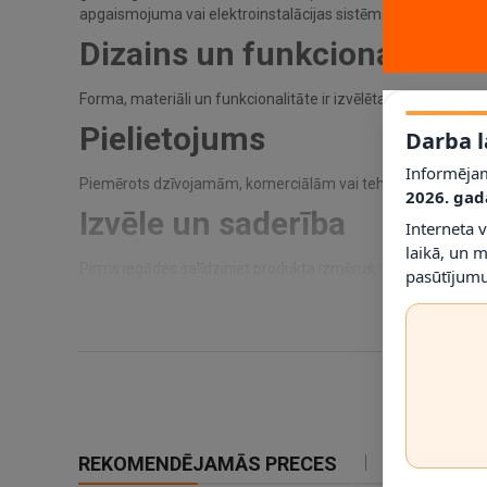
apgaismojuma vai elektroinstalācijas sistēmai. Produkta ko
Dizains un funkcionalitāte
Forma, materiāli un funkcionalitāte ir izvēlēta, lai nodrošināt
Pielietojums
Darba l
Informējam
Piemērots dzīvojamām, komerciālām vai tehniskām telpām at
2026. gad
Izvēle un saderība
Interneta 
laikā, un 
Pirms iegādes salīdziniet produkta izmērus, tehniskos param
pasūtījumu
nominālā izmēra.
Tehniskie dati
Maks. jauda:
35 W
Cokols:
GU10
IP klase:
IP20
Paredzētais spriegums:
230 V
REKOMENDĒJAMĀS PRECES
IETEIKTIE
Izmēri (G×P×A):
Ø63 × 115 mm
Korpusa materiāls:
Metāls / cits materiāls