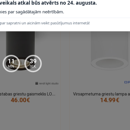
 veikals atkal būs atvērts no 24. augusta.
ies par sagādātajām neērtībām.
par sapratni un aicinām veikt pasūtījumus internetā!
11
38
avietojamību. Pieslēgšanu veiciet ar atslēgtu spriegumu un ievērojiet 
MIN.
SEK.
 samitrinātu drānu, neizmantojot abrazīvus vai agresīvus tīrīšanas līdze
V
annas istabas griestu gaismeklis LOLA 88, 1×GU10, IP54, melns (Rendl light studio)
46.00€
14.99€