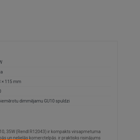
W
ta
 × 115 mm
0
piemērotu dimmējamu GU10 spuldzi
10, 35W (Rendl R12043) ir kompakts virsapmetuma
lpās un nelielās komerctelpās. ir praktisks risinājums