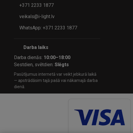
+371 2233 1877
veikals@i-light.lv
WhatsApp: +371 2233 1877
Darba laiks
Darba dienās:
10:00–18:00
Sestdien, svētdien:
Slēgts
Pasūtījumus internetā var veikt jebkurā laikā
— apstrādāsim tajā pašā vai nākamajā darba
dienā.