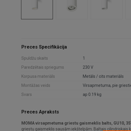
Preces Specifikācija
Spuldžu skaits
1
Paredzētais spriegums
230 V
Korpusa materiāls
Metāls / cits materiāls
Montāžas veids
Virsapmetuma, pie griest
Svars
ap 0.19 kg
Preces Apraksts
MOMA virsapmetuma griestu gaismeklis balts, GU10, 35
griestu gaismeklis sausām iekštelpām. Baltais cilindriskais ko