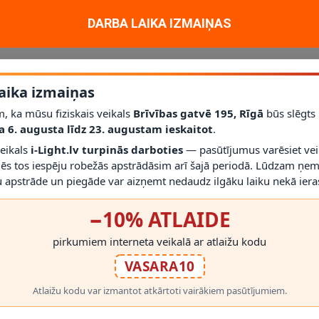
nstrukcija un tehniskie parametri paredzēti konkrētajam pielietojumam 
DARBA LAIKA IZMAIŅAS
u drošu ikdienas lietošanu un vizuāli tīru rezultātu.
aika izmaiņas
, ka mūsu fiziskais veikals
Brīvības gatvē 195, Rīgā
būs slēgts
bilstoši norādītajai IP aizsardzībai un darba parametriem.
a 6. augusta līdz 23. augustam ieskaitot
.
veikals
i-Light.lv turpinās darboties
— pasūtījumus varēsiet vei
mēs tos iespēju robežās apstrādāsim arī šajā periodā. Lūdzam ņem
etrus un pieslēguma prasības ar esošo sistēmu. Saderība jāvērtē pēc konk
 apstrāde un piegāde var aizņemt nedaudz ilgāku laiku nekā ieras
RĀDĪT VAIRĀK
−10% ATLAIDE
pirkumiem interneta veikalā ar atlaižu kodu
VASARA10
Atlaižu kodu var izmantot atkārtoti vairākiem pasūtījumiem.
 PRODUKTI