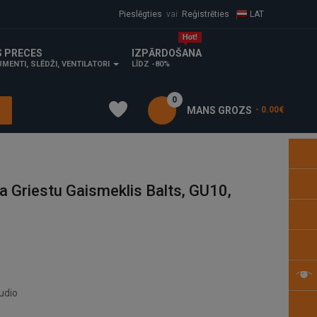
Pieslēgties
vai
Reģistrēties
LAT
S PRECES
IZPĀRDOŠANA
MENTI, SLĒDŽI, VENTILATORI
LĪDZ -80%
0
MANS GROZS
- 0.00€
riestu Gaismeklis Balts, GU10,
udio