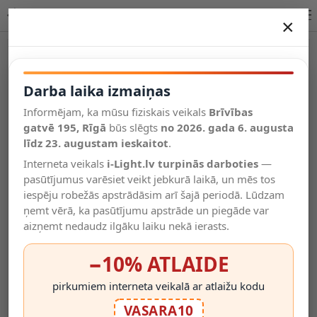
IS D360 ECO balts iebūvējams kustību sensors, 360°, IP20
×
DARBA LAIKA IZMAIŅAS
Vēl kategorijas
Darba laika izmaiņas
Informējam, ka mūsu fiziskais veikals
Brīvības
Salīdzināt
gatvē 195, Rīgā
Vēlmju
būs slēgts
no 2026. gada 6. augusta
Valodas
saraksts
līdz 23. augustam ieskaitot
.
(0)
Interneta veikals
i-Light.lv turpinās darboties
—
pasūtījumus varēsiet veikt jebkurā laikā, un mēs tos
iespēju robežās apstrādāsim arī šajā periodā. Lūdzam
ņemt vērā, ka pasūtījumu apstrāde un piegāde var
aizņemt nedaudz ilgāku laiku nekā ierasts.
−10% ATLAIDE
pirkumiem interneta veikalā ar atlaižu kodu
VASARA10