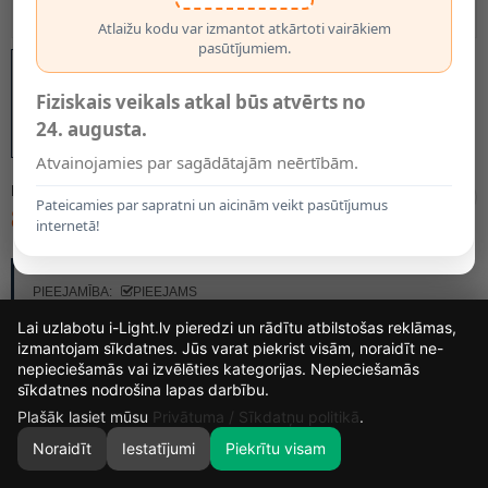
Atlaižu kodu var izmantot atkārtoti vairākiem
pasūtījumiem.
Fiziskais veikals atkal būs atvērts no
24. augusta.
Atvainojamies par sagādātajām neērtībām.
MODELIS:
068165
Pateicamies par sapratni un aicinām veikt pasūtījumus
89.90€
internetā!
RAŽOTĀJS:
STEINEL
PIEEJAMĪBA:
PIEEJAMS
Lai uzlabotu i-Light.lv pieredzi un rādītu atbilstošas reklāmas,
izmantojam sīkdatnes. Jūs varat piekrist visām, noraidīt ne-
nepieciešamās vai izvēlēties kategorijas. Nepieciešamās
12
14
31
26
sīkdatnes nodrošina lapas darbību.
DIENAS
STUNDAS
MIN.
SEK.
Plašāk lasiet mūsu
Privātuma / Sīkdatņu politikā
.
Noraidīt
Iestatījumi
Piekrītu visam
0
SĀKUMS
MEKLĒT
GROZS
MANS KONTS