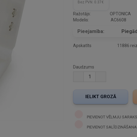
Bez PVN:
0.37€
Ražotājs:
OPTONICA
Modelis:
AC6608
Pieejamība:
Piegād
Apskatīts
11886 rei
Daudzums
PIEVIENOT VĒLMJU SARAK
PIEVIENOT SALĪDZINĀŠANA