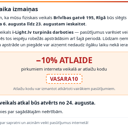
aika izmaiņas
ktu sērijas saderību.
, ka mūsu fiziskais veikals
Brīvības gatvē 195, Rīgā
būs slēgts
a 6. augusta līdz 23. augustam ieskaitot
.
RĀDĪT VAIRĀK
veikals
i-Light.lv turpinās darboties
— pasūtījumus varēsiet vei
mēs tos iespēju robežās apstrādāsim arī šajā periodā. Lūdzam ņem
 apstrāde un piegāde var aizņemt nedaudz ilgāku laiku nekā ieras
−10% ATLAIDE
 PRODUKTI
pirkumiem interneta veikalā ar atlaižu kodu
VASARA10
Atlaižu kodu var izmantot atkārtoti vairākiem pasūtījumiem.
 veikals atkal būs atvērts no 24. augusta.
ies par sagādātajām neērtībām.
par sapratni un aicinām veikt pasūtījumus internetā!