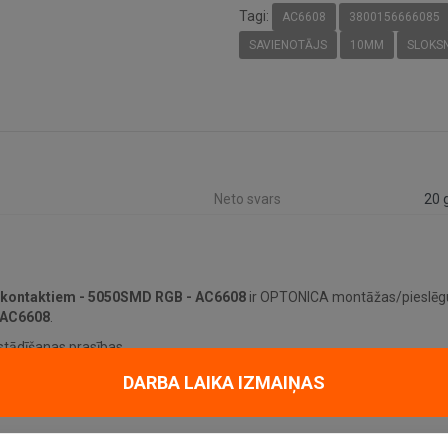
Tagi:
AC6608
3800156666085
SAVIENOTĀJS
10MM
SLOKS
Neto svars
20 
x kontaktiem - 5050SMD RGB - AC6608
ir OPTONICA montāžas/pieslēgu
AC6608
.
stādīšanas prasības.
DARBA LAIKA IZMAIŅAS