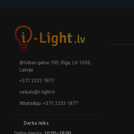
A
kumulatora LED galda lampa BIWO 385×130×230 mm 5,..
32.95€
24.9
41.95€
Brīvības gatve 195, Rīga, LV-1039,
Latvija
+371 2233 1877
veikals@i-light.lv
WhatsApp: +371 2233 1877
Darba laiks
Darba dienās:
10:00–18:00