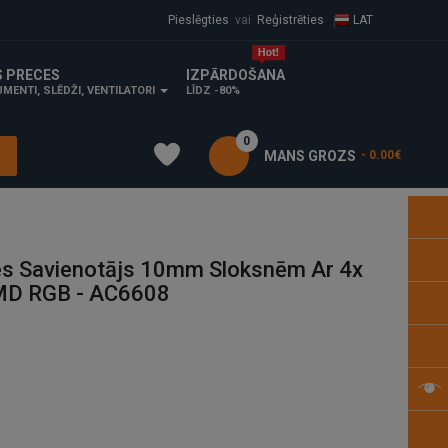
Pieslēgties
vai
Reģistrēties
LAT
S PRECES
IZPĀRDOŠANA
MENTI, SLĒDŽI, VENTILATORI
LĪDZ -80%
0
MANS GROZS
- 0.00€
es Savienotājs 10mm Sloksnēm Ar 4x
MD RGB - AC6608