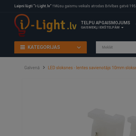
Laipni lūgti "i-Light.lv" !
Mūsu gaismu veikals atrodas Brīvības gatvē 195, Rīga, LV
TELPU APGAISMOJUMS
GAISMEKĻI IEKŠTELPĀM
KATEGORIJAS
Galvenā
LED sloksnes - lentes savienotājs 10mm slo