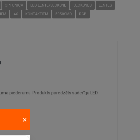
OPTONICA
LED LENTE/SLOKSNE
SLOKSNES
LENTES
NĒM
4X
KONTAKTIEM
5050SMD
RGB
g
ma piederums. Produkts paredzēts saderīgu LED
×