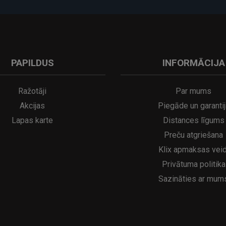
PAPILDUS
INFORMĀCIJA
A
kumulatora LED galda lampa SERINA Mini Ø80×200 mm..
5€
16.95€
29.95€
21.95€
Ražotāji
Par mums
Akcijas
Piegāde un garantij
Lapas karte
Distances līgums
Preču atgriešana
Klix apmaksas veid
Privātuma politika
Sazināties ar mum