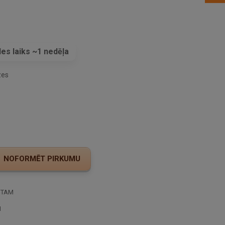
es laiks ~1 nedēļa
zes
STAM
I