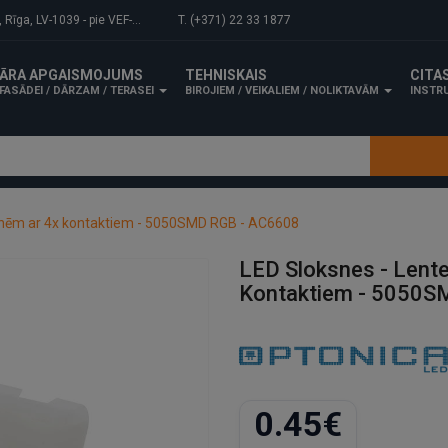
-1039 - pie VEF-Gaisa tilta.
T. (+371) 22 33 1877
ĀRA APGAISMOJUMS
TEHNISKAIS
CITA
FASĀDEI / DĀRZAM / TERASEI
BIROJIEM / VEIKALIEM / NOLIKTAVĀM
INSTRU
ksnēm ar 4x kontaktiem - 5050SMD RGB - AC6608
LED Sloksnes - Lent
Kontaktiem - 5050S
0.45€