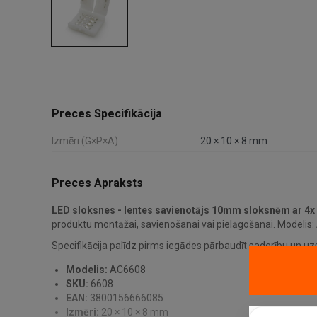
Preces Specifikācija
Izmēri (G×P×A)
20 × 10 × 8 mm
Preces Apraksts
LED sloksnes - lentes savienotājs 10mm sloksnēm ar 4
produktu montāžai, savienošanai vai pielāgošanai. Modelis:
Specifikācija palīdz pirms iegādes pārbaudīt saderību un uz
Modelis:
AC6608
SKU:
6608
EAN:
3800156666085
Izmēri:
20 × 10 × 8 mm