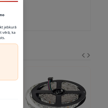
no
kt jebkurā
t vērā, ka
ts.