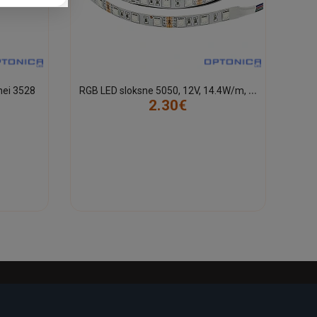
R
GB LED sloksne 5050, 12V, 14.4W/m, IP20, bez mitruma aizsardzības
nei 3528
2.30€
-23%
-22%