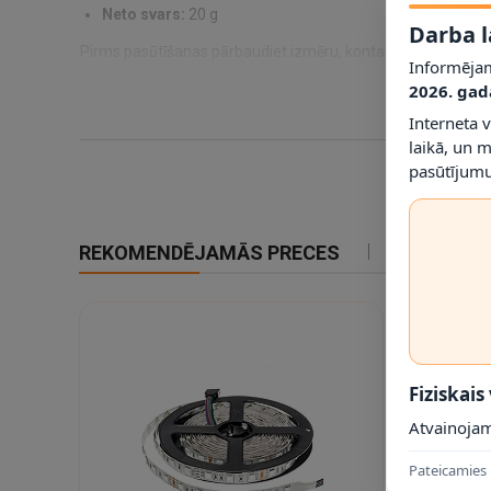
Neto svars:
20 g
Darba l
Pirms pasūtīšanas pārbaudiet izmēru, kontaktu tipu un produ
Informējam
2026. gad
Interneta 
laikā, un 
pasūtījumu
REKOMENDĒJAMĀS PRECES
IETEIKTIE
Fiziskais
Atvainojam
Pateicamies 