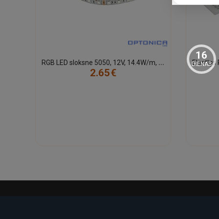
16
R
GB LED sloksne 5050, 12V, 14.4W/m, IP54
DIENAS
2.65€
-21%