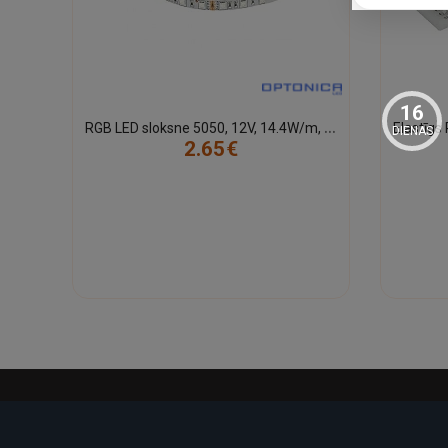
16
R
GB LED sloksne 5050, 12V, 14.4W/m, IP54
DIENAS
2.65€
-21%