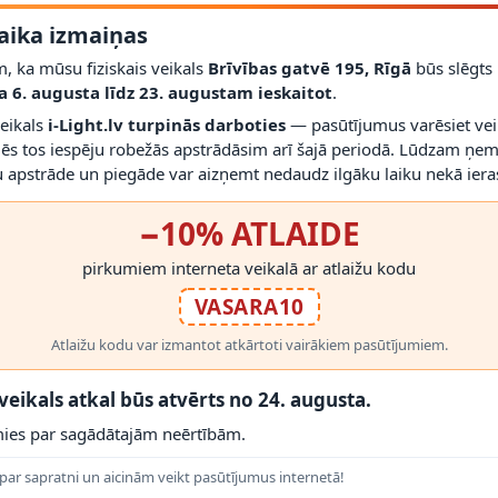
aika izmaiņas
ktu sērijas saderību.
, ka mūsu fiziskais veikals
Brīvības gatvē 195, Rīgā
būs slēgts
a 6. augusta līdz 23. augustam ieskaitot
.
RĀDĪT VAIRĀK
veikals
i-Light.lv turpinās darboties
— pasūtījumus varēsiet vei
mēs tos iespēju robežās apstrādāsim arī šajā periodā. Lūdzam ņem
 apstrāde un piegāde var aizņemt nedaudz ilgāku laiku nekā ieras
−10% ATLAIDE
 PRODUKTI
pirkumiem interneta veikalā ar atlaižu kodu
VASARA10
Atlaižu kodu var izmantot atkārtoti vairākiem pasūtījumiem.
 veikals atkal būs atvērts no 24. augusta.
ies par sagādātajām neērtībām.
par sapratni un aicinām veikt pasūtījumus internetā!