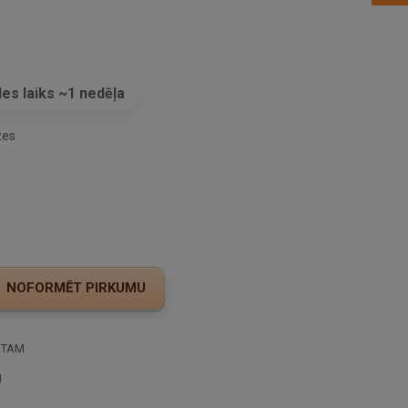
es laiks ~1 nedēļa
zes
STAM
I