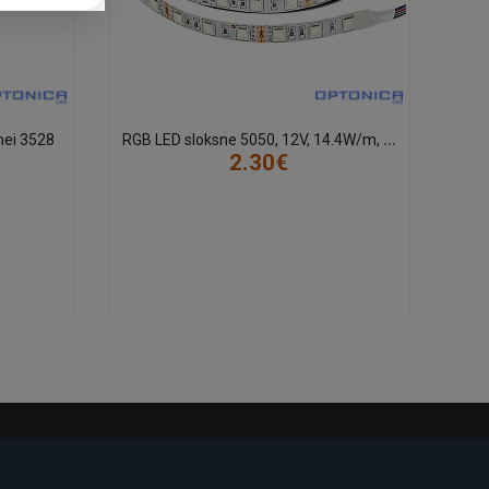
R
GB LED sloksne 5050, 12V, 14.4W/m, IP20, bez mitruma aizsardzības
nei 3528
2.30€
-23%
-22%