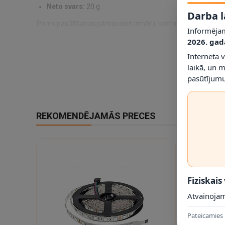
Neto svars:
20 g
Darba l
Pirms pasūtīšanas pārbaudiet izmēru, kontaktu tipu un produ
Informējam
2026. gad
Interneta 
laikā, un 
pasūtījumu
REKOMENDĒJAMĀS PRECES
IETEIKTIE
Fiziskais
Atvainojam
Pateicamies 