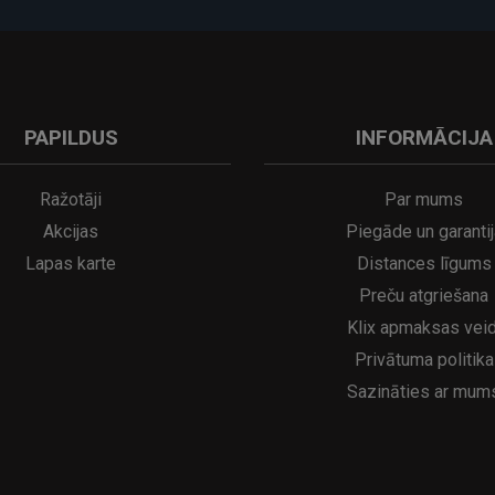
PAPILDUS
INFORMĀCIJA
A
kumulatora LED galda lampa SERINA Mini Ø80×200 mm..
5€
16.95€
29.95€
21.95€
Ražotāji
Par mums
Akcijas
Piegāde un garantij
Lapas karte
Distances līgums
Preču atgriešana
Klix apmaksas veid
Privātuma politika
Sazināties ar mum