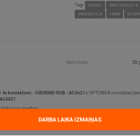
Tagi:
AC6621
3800156666214
SAVIENOTĀJS
10MM
SLOKS
Neto svars
20 
ar 4x kontaktiem - 5050SMD RGB - AC6621
ir OPTONICA montāžas/pies
AC6621
.
stādīšanas prasības.
DARBA LAIKA IZMAIŅAS