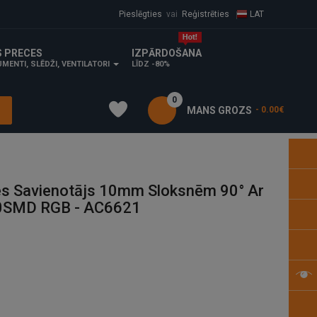
Pieslēgties
vai
Reģistrēties
LAT
S PRECES
IZPĀRDOŠANA
MENTI, SLĒDŽI, VENTILATORI
LĪDZ -80%
0
MANS GROZS
- 0.00€
es Savienotājs 10mm Sloksnēm 90° Ar
50SMD RGB - AC6621