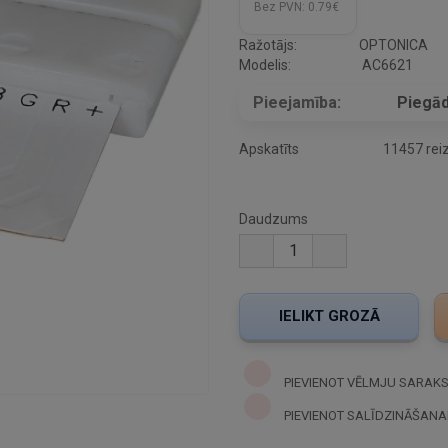
Bez PVN:
0.79€
Ražotājs:
OPTONICA
Modelis:
AC6621
Pieejamība:
Piegād
Apskatīts
11457 rei
Daudzums
PIEVIENOT VĒLMJU SARAK
PIEVIENOT SALĪDZINĀŠANA