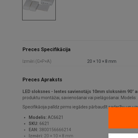
Preces Specifikācija
Izmēri (G×P×A)
20 × 10 × 8 mm
Preces Apraksts
LED sloksnes - lentes savienotājs 10mm sloksnēm 90° 
produktu montāžai, savienošanai vai pielāgošanai. Modelis:
Specifikācija palīdz pirms iegādes pārbaudīt saderību un uz
Modelis:
AC6621
SKU:
6621
EAN:
3800156666214
Izmēri:
20 × 10 × 8 mm