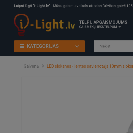
Laipni lūgti "i-Light.lv" !
Mūsu gaismu veikals atrodas Brīvības gatvē 195, Rīga, LV
TELPU APGAISMOJUMS
GAISMEKĻI IEKŠTELPĀM
KATEGORIJAS
Galvenā
LED sloksnes - lentes savienotājs 10mm slok