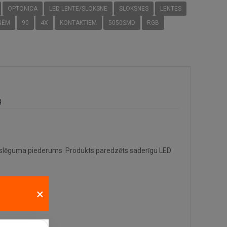
OPTONICA
LED LENTE/SLOKSNE
SLOKSNES
LENTES
NĒM
90
4X
KONTAKTIEM
5050SMD
RGB
g
lēguma piederums. Produkts paredzēts saderīgu LED
×