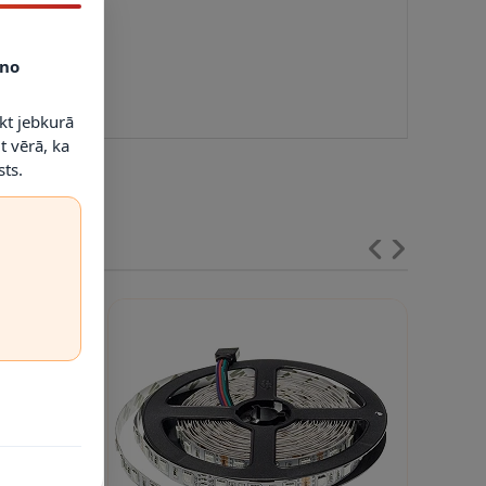
no
kt jebkurā
t vērā, ka
ts.