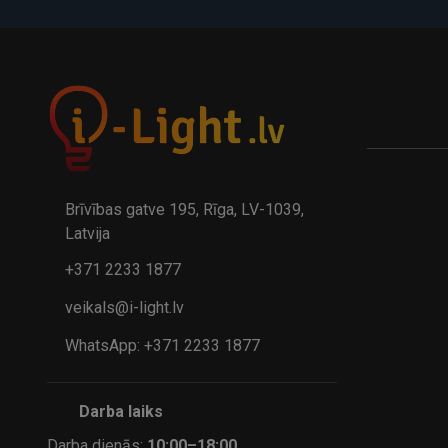
A
kumulatora LED galda lampa BIWO 385×130×230 mm 5,..
32.95€
24.9
41.95€
Brīvības gatve 195, Rīga, LV-1039,
Latvija
+371 2233 1877
veikals@i-light.lv
WhatsApp: +371 2233 1877
Darba laiks
Darba dienās:
10:00–18:00