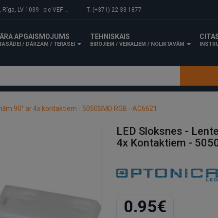
-1039 - pie VEF-Gaisa tilta.
T. (+371) 22 33 1877
ĀRA APGAISMOJUMS
TEHNISKAIS
CITA
FASĀDEI / DĀRZAM / TERASEI
BIROJIEM / VEIKALIEM / NOLIKTAVĀM
INSTRU
snēm 90° ar 4x kontaktiem - 5050SMD RGB - AC6621
LED Sloksnes - Lent
4x Kontaktiem - 50
0.95€