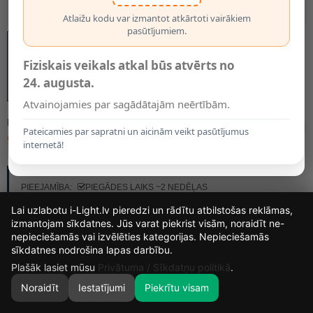
Atlaižu kodu var izmantot atkārtoti vairākiem
pasūtījumiem.
Fiziskais veikals atkal būs atvērts no
24. augusta.
Atvainojamies par sagādātajām neērtībām.
MODELIS:
71138-FARO
Pateicamies par sapratni un aicinām veikt pasūtījumus
92.00€
internetā!
RAŽOTĀJS:
FARO
PIEEJAMĪBA:
PIEGĀDES LAIKS ~2 NEDĒĻAS
Lai uzlabotu i-Light.lv pieredzi un rādītu atbilstošas reklāmas,
izmantojam sīkdatnes. Jūs varat piekrist visām, noraidīt ne-
nepieciešamās vai izvēlēties kategorijas. Nepieciešamās
16
12
41
58
sīkdatnes nodrošina lapas darbību.
DIENAS
STUNDAS
MIN.
SEK.
Plašāk lasiet mūsu
Privātuma / Sīkdatņu politikā
.
Noraidīt
Iestatījumi
Piekrītu visam
0
SĀKUMS
MEKLĒT
GROZS
MANS KONTS