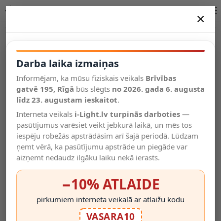
Āra gaismeklis NÁUTICA-1P E27, 12W, IP33, rūsas krāsa, FARO
×
DARBA LAIKA IZMAIŅAS
Vēl kategorijas
Darba laika izmaiņas
Informējam, ka mūsu fiziskais veikals
Brīvības
Salīdzināt
gatvē 195, Rīgā
Vēlmju
būs slēgts
no 2026. gada 6. augusta
Valodas
saraksts
līdz 23. augustam ieskaitot
.
(0)
Interneta veikals
i-Light.lv turpinās darboties
—
pasūtījumus varēsiet veikt jebkurā laikā, un mēs tos
iespēju robežās apstrādāsim arī šajā periodā. Lūdzam
ņemt vērā, ka pasūtījumu apstrāde un piegāde var
aizņemt nedaudz ilgāku laiku nekā ierasts.
−10% ATLAIDE
pirkumiem interneta veikalā ar atlaižu kodu
VASARA10