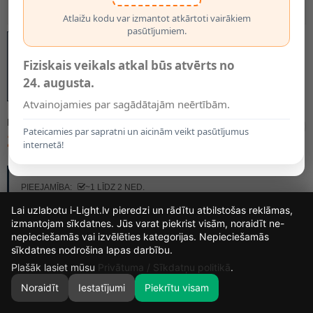
Atlaižu kodu var izmantot atkārtoti vairākiem
pasūtījumiem.
Fiziskais veikals atkal būs atvērts no
24. augusta.
Atvainojamies par sagādātajām neērtībām.
MODELIS:
BART EL-235
Pateicamies par sapratni un aicinām veikt pasūtījumus
20.55€
internetā!
RAŽOTĀJS:
KANLUX
PIEEJAMĪBA:
~1 LĪDZ 2 NED.
Lai uzlabotu i-Light.lv pieredzi un rādītu atbilstošas reklāmas,
izmantojam sīkdatnes. Jūs varat piekrist visām, noraidīt ne-
nepieciešamās vai izvēlēties kategorijas. Nepieciešamās
16
3
38
47
sīkdatnes nodrošina lapas darbību.
DIENAS
STUNDAS
MIN.
SEK.
Plašāk lasiet mūsu
Privātuma / Sīkdatņu politikā
.
Noraidīt
Iestatījumi
Piekrītu visam
0
SĀKUMS
MEKLĒT
GROZS
MANS KONTS