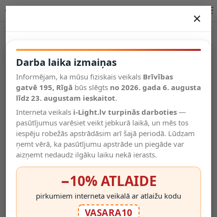
Fasādes gaismeklis BART, 2 x JDR Gu10, max. 35W, IP54
×
DARBA LAIKA IZMAIŅAS
Vēl kategorijas
Darba laika izmaiņas
Informējam, ka mūsu fiziskais veikals
Brīvības
Salīdzināt
gatvē 195, Rīgā
Vēlmju
būs slēgts
no 2026. gada 6. augusta
Valodas
saraksts
līdz 23. augustam ieskaitot
.
(0)
Interneta veikals
i-Light.lv turpinās darboties
—
pasūtījumus varēsiet veikt jebkurā laikā, un mēs tos
iespēju robežās apstrādāsim arī šajā periodā. Lūdzam
ņemt vērā, ka pasūtījumu apstrāde un piegāde var
aizņemt nedaudz ilgāku laiku nekā ierasts.
−10% ATLAIDE
pirkumiem interneta veikalā ar atlaižu kodu
VASARA10