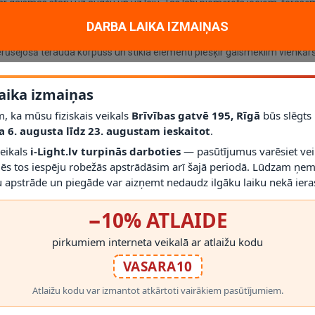
 ar gaismas staru uz augšu un uz leju. Tas labi piemērots ieejām, ter
DARBA LAIKA IZMAIŅAS
oni var pielāgot ar izvēlētajām LED spuldzēm. Silti balta gaisma radīs 
ūsējošā tērauda korpuss un stikla elementi piešķir gaismeklim vienkārš
aika izmaiņas
, ka mūsu fiziskais veikals
Brīvības gatvē 195, Rīgā
būs slēgts
a 6. augusta līdz 23. augustam ieskaitot
.
veikals
i-Light.lv turpinās darboties
— pasūtījumus varēsiet vei
mēs tos iespēju robežās apstrādāsim arī šajā periodā. Lūdzam ņem
sādes gaismeklis ar viegli nomaināmām GU10 spuldzēm.
 apstrāde un piegāde var aizņemt nedaudz ilgāku laiku nekā ieras
RĀDĪT VAIRĀK
−10% ATLAIDE
pirkumiem interneta veikalā ar atlaižu kodu
VASARA10
Atlaižu kodu var izmantot atkārtoti vairākiem pasūtījumiem.
 PRODUKTI