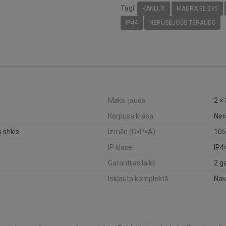
Tagi:
KANLUX
MAGRA EL-235
IP44
NERŪSĒJOŠS TĒRAUDS
Maks. jauda
2 ×
Korpusa krāsa
Ner
 stikls
Izmēri (G×P×A)
105
IP klase
IP4
Garantijas laiks
2 g
Iekļauta komplektā
Nav