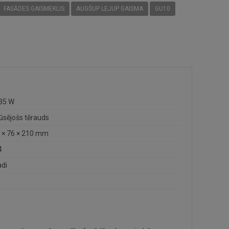
FASĀDES GAISMEKLIS
AUGŠUP LEJUP GAISMA
GU10
 35 W
ūsējošs tērauds
 × 76 × 210 mm
4
adi