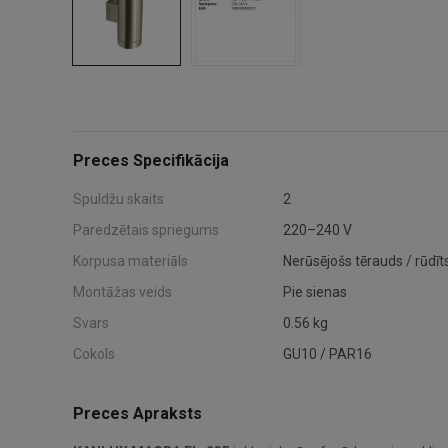
Preces Specifikācija
Spuldžu skaits
2
Paredzētais spriegums
220–240 V
Korpusa materiāls
Nerūsējošs tērauds / rūdīts
Montāžas veids
Pie sienas
Svars
0.56 kg
Cokols
GU10 / PAR16
Preces Apraksts