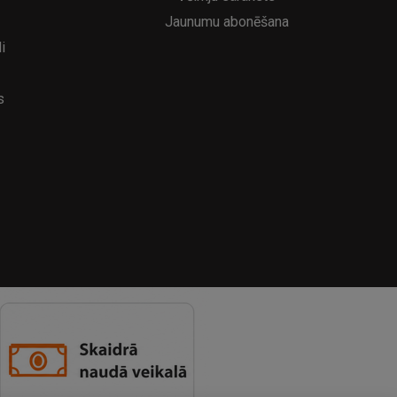
Jaunumu abonēšana
i
s