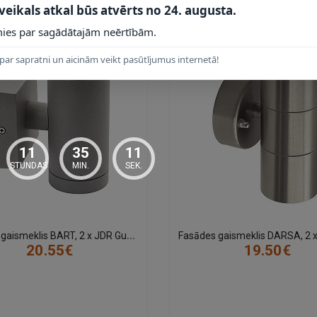
 veikals atkal būs atvērts no 24. augusta.
ies par sagādātajām neērtībām.
par sapratni un aicinām veikt pasūtījumus internetā!
11
35
10
STUNDAS
MIN.
SEK.
F
asādes gaismeklis BART, 2 x JDR Gu10, max. 35W, IP54, alumīnijs
20.55€
19.50€