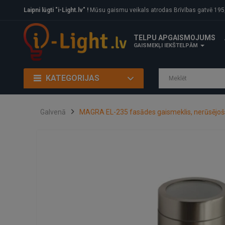
Laipni lūgti "i-Light.lv" !
Mūsu gaismu veikals atrodas Brīvības gatvē 195, Rīga, LV
TELPU APGAISMOJUMS
GAISMEKĻI IEKŠTELPĀM
KATEGORIJAS
Galvenā
MAGRA EL-235 fasādes gaismeklis, nerūsējoš