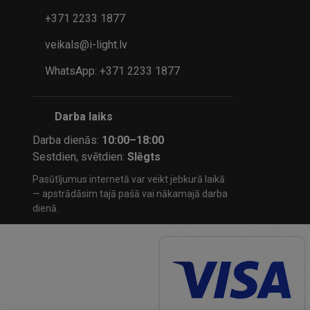
+371 2233 1877
veikals@i-light.lv
WhatsApp: +371 2233 1877
Darba laiks
Darba dienās:
10:00–18:00
Sestdien, svētdien:
Slēgts
Pasūtījumus internetā var veikt jebkurā laikā
— apstrādāsim tajā pašā vai nākamajā darba
dienā.