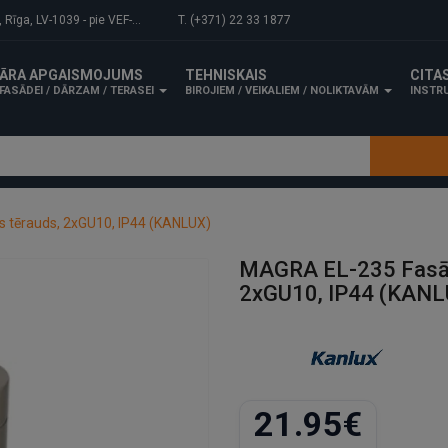
-1039 - pie VEF-Gaisa tilta.
T. (+371) 22 33 1877
ĀRA APGAISMOJUMS
TEHNISKAIS
CITA
FASĀDEI / DĀRZAM / TERASEI
BIROJIEM / VEIKALIEM / NOLIKTAVĀM
INSTRU
s tērauds, 2xGU10, IP44 (KANLUX)
MAGRA EL-235 Fasād
2xGU10, IP44 (KANL
21.95€