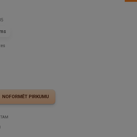
35
ams
zes
STAM
I