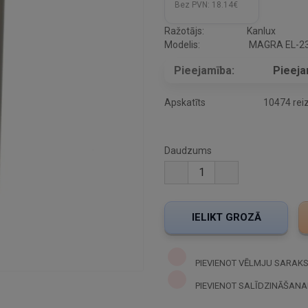
Bez PVN:
18.14€
Ražotājs:
Kanlux
Modelis:
MAGRA EL-2
Pieejamība:
Pieej
Apskatīts
10474 rei
Daudzums
PIEVIENOT VĒLMJU SARAK
PIEVIENOT SALĪDZINĀŠANA