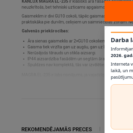
KANLUX MAGRA EL-235
ir klasisks āra fasādes gaismeklis
neuzkrītošs, bet tehniski uzticams apgaismojums.
Gaismeklim ir divi GU10 cokoli, tāpēc gaismas spilgtumu un t
praktiskāka pie durvīm, celiņiem un saimniecības zonām. Ner
Galvenās priekšrocības:
Darba l
Āra sienas gaismeklis ar 2×GU10 cokoliem, līdz 2×35W.
Gaisma tiek virzīta gan uz augšu, gan uz leju.
Informējam
Nerūsējošs tērauds un stikla aizsargi.
2026. gad
IP44 aizsardzība fasādēm un segtām āra zonām.
Interneta 
Spuldzes nav komplektā, tās var izvēlēties atsevišķi.
laikā, un 
MAGRA EL-235 ir labs risinājums, ja vajadzīgs izturīgs fa
pasūtījumu
REKOMENDĒJAMĀS PRECES
IETEIKTIE