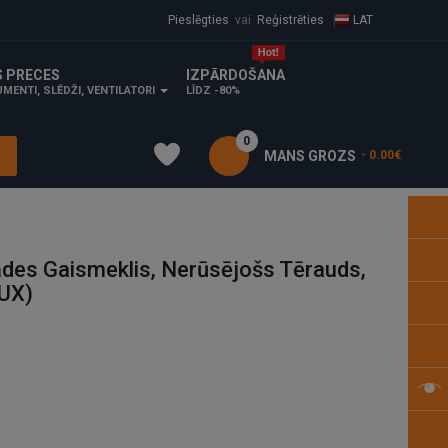
Pieslēgties
vai
Reģistrēties
LAT
S PRECES
IZPĀRDOŠANA
MENTI, SLĒDŽI, VENTILATORI
LĪDZ -80%
0
MANS GROZS
- 0.00€
es Gaismeklis, Nerūsējošs Tērauds,
UX)