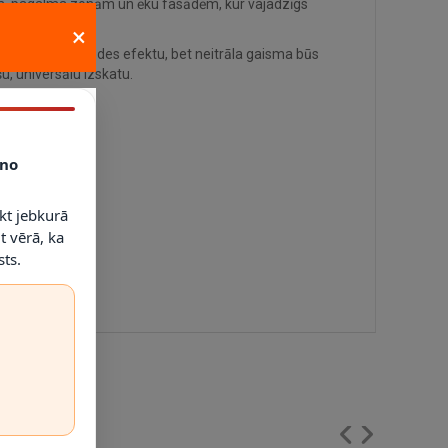
asēm, pagalma zonām un ēku fasādēm, kur vajadzīgs
×
dekoratīvāku fasādes efektu, bet neitrāla gaisma būs
u, universālu izskatu.
no
kt jebkurā
t vērā, ka
ts.