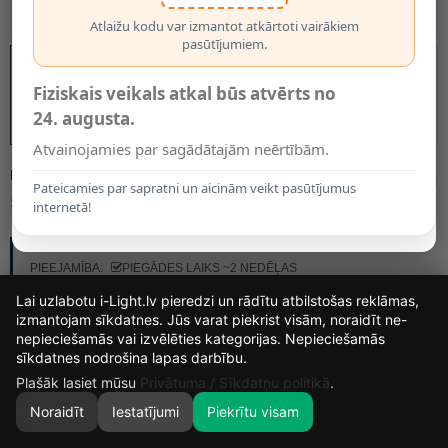
Atlaižu kodu var izmantot atkārtoti vairākiem
pasūtījumiem.
Fiziskais veikals atkal būs atvērts no
24. augusta.
Atvainojamies par sagādātajām neērtībām.
MODELIS:
10501/81/37
Pateicamies par sapratni un aicinām veikt pasūtījumus
58.55€
internetā!
RAŽOTĀJS:
LUCIDE
PIEEJAMĪBA:
PIEGĀDES LAIKS ~2 NEDĒĻAS
Lai uzlabotu i-Light.lv pieredzi un rādītu atbilstošas reklāmas,
izmantojam sīkdatnes. Jūs varat piekrist visām, noraidīt ne-
nepieciešamās vai izvēlēties kategorijas. Nepieciešamās
15
6
56
8
sīkdatnes nodrošina lapas darbību.
DIENAS
STUNDAS
MIN.
SEK.
Plašāk lasiet mūsu
Privātuma / Sīkdatņu politikā
.
Noraidīt
Iestatījumi
Piekrītu visam
0
SĀKUMS
MEKLĒT
GROZS
MANS KONTS