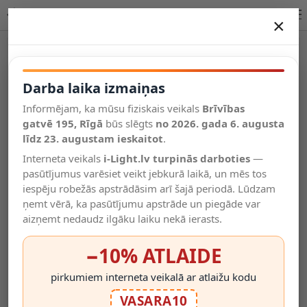
Lucide EXTRAVAGANZA VELVET galda lampa E27 10501/81/37
×
DARBA LAIKA IZMAIŅAS
Vēl kategorijas
Darba laika izmaiņas
Informējam, ka mūsu fiziskais veikals
Brīvības
Salīdzināt
gatvē 195, Rīgā
Vēlmju
būs slēgts
no 2026. gada 6. augusta
Valodas
saraksts
līdz 23. augustam ieskaitot
.
(0)
Interneta veikals
i-Light.lv turpinās darboties
—
pasūtījumus varēsiet veikt jebkurā laikā, un mēs tos
iespēju robežās apstrādāsim arī šajā periodā. Lūdzam
ņemt vērā, ka pasūtījumu apstrāde un piegāde var
aizņemt nedaudz ilgāku laiku nekā ierasts.
−10% ATLAIDE
pirkumiem interneta veikalā ar atlaižu kodu
VASARA10