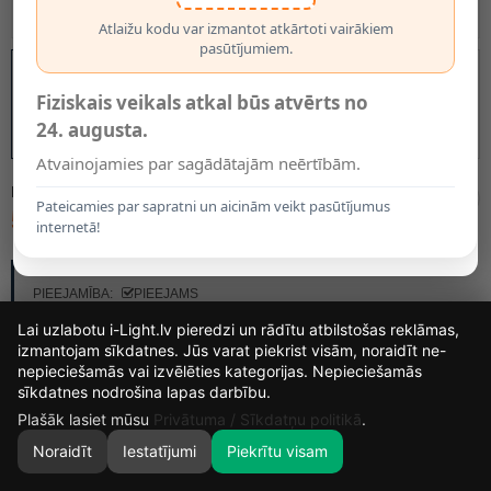
Atlaižu kodu var izmantot atkārtoti vairākiem
pasūtījumiem.
Fiziskais veikals atkal būs atvērts no
24. augusta.
Atvainojamies par sagādātajām neērtībām.
MODELIS:
10501/81/30
Pateicamies par sapratni un aicinām veikt pasūtījumus
57.70€
internetā!
RAŽOTĀJS:
LUCIDE
PIEEJAMĪBA:
PIEEJAMS
Lai uzlabotu i-Light.lv pieredzi un rādītu atbilstošas reklāmas,
izmantojam sīkdatnes. Jūs varat piekrist visām, noraidīt ne-
nepieciešamās vai izvēlēties kategorijas. Nepieciešamās
15
12
28
0
sīkdatnes nodrošina lapas darbību.
DIENAS
STUNDAS
MIN.
SEK.
Plašāk lasiet mūsu
Privātuma / Sīkdatņu politikā
.
Noraidīt
Iestatījumi
Piekrītu visam
0
SĀKUMS
MEKLĒT
GROZS
MANS KONTS