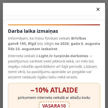
Lucide EXTRAVAGANZA VELVET galda lampa E27 10501/81/30
×
DARBA LAIKA IZMAIŅAS
Vēl kategorijas
Darba laika izmaiņas
Informējam, ka mūsu fiziskais veikals
Brīvības
Salīdzināt
gatvē 195, Rīgā
Vēlmju
būs slēgts
no 2026. gada 6. augusta
Valodas
saraksts
līdz 23. augustam ieskaitot
.
(0)
Interneta veikals
i-Light.lv turpinās darboties
—
pasūtījumus varēsiet veikt jebkurā laikā, un mēs tos
iespēju robežās apstrādāsim arī šajā periodā. Lūdzam
ņemt vērā, ka pasūtījumu apstrāde un piegāde var
aizņemt nedaudz ilgāku laiku nekā ierasts.
−10% ATLAIDE
pirkumiem interneta veikalā ar atlaižu kodu
VASARA10