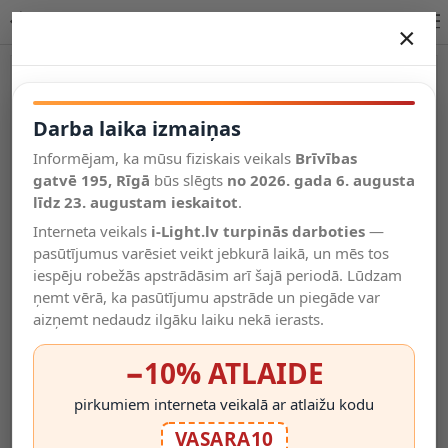
LED virsapmetuma panelis kvadrāts 18W, 2800K, 1440lm
×
DARBA LAIKA IZMAIŅAS
Vēl kategorijas
Darba laika izmaiņas
Informējam, ka mūsu fiziskais veikals
Brīvības
Salīdzināt
gatvē 195, Rīgā
Vēlmju
būs slēgts
no 2026. gada 6. augusta
Valodas
saraksts
līdz 23. augustam ieskaitot
.
(0)
Interneta veikals
i-Light.lv turpinās darboties
—
pasūtījumus varēsiet veikt jebkurā laikā, un mēs tos
iespēju robežās apstrādāsim arī šajā periodā. Lūdzam
ņemt vērā, ka pasūtījumu apstrāde un piegāde var
aizņemt nedaudz ilgāku laiku nekā ierasts.
−10% ATLAIDE
pirkumiem interneta veikalā ar atlaižu kodu
VASARA10