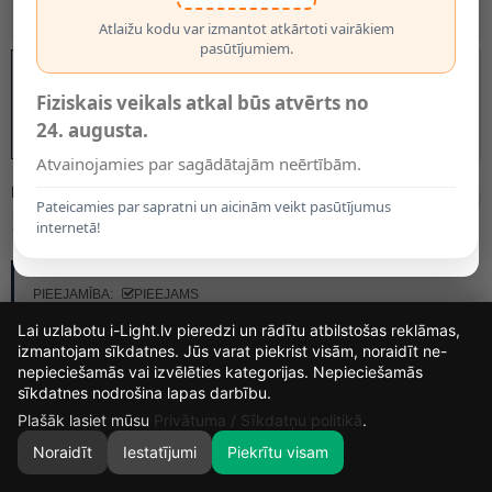
Atlaižu kodu var izmantot atkārtoti vairākiem
pasūtījumiem.
Fiziskais veikals atkal būs atvērts no
24. augusta.
Atvainojamies par sagādātajām neērtībām.
MODELIS:
2531
Pateicamies par sapratni un aicinām veikt pasūtījumus
12.99€
internetā!
RAŽOTĀJS:
OPTONICA
PIEEJAMĪBA:
PIEEJAMS
Lai uzlabotu i-Light.lv pieredzi un rādītu atbilstošas reklāmas,
izmantojam sīkdatnes. Jūs varat piekrist visām, noraidīt ne-
nepieciešamās vai izvēlēties kategorijas. Nepieciešamās
16
16
12
48
sīkdatnes nodrošina lapas darbību.
DIENAS
STUNDAS
MIN.
SEK.
Plašāk lasiet mūsu
Privātuma / Sīkdatņu politikā
.
Noraidīt
Iestatījumi
Piekrītu visam
0
SĀKUMS
MEKLĒT
GROZS
MANS KONTS