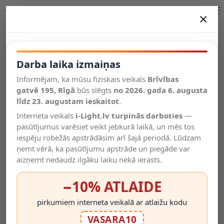
TITO SQ DIMM āra sienas gaismeklis Integrēts LED IP65 R13739
×
DARBA LAIKA IZMAIŅAS
Vēl kategorijas
Darba laika izmaiņas
Informējam, ka mūsu fiziskais veikals
Brīvības
Salīdzināt
gatvē 195, Rīgā
Vēlmju
būs slēgts
no 2026. gada 6. augusta
Valodas
saraksts
līdz 23. augustam ieskaitot
.
(0)
Interneta veikals
i-Light.lv turpinās darboties
—
pasūtījumus varēsiet veikt jebkurā laikā, un mēs tos
iespēju robežās apstrādāsim arī šajā periodā. Lūdzam
ņemt vērā, ka pasūtījumu apstrāde un piegāde var
aizņemt nedaudz ilgāku laiku nekā ierasts.
−10% ATLAIDE
pirkumiem interneta veikalā ar atlaižu kodu
VASARA10