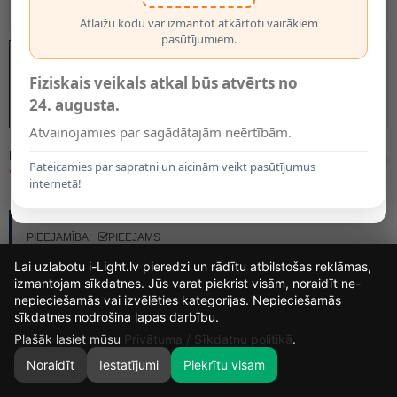
Atlaižu kodu var izmantot atkārtoti vairākiem
pasūtījumiem.
Fiziskais veikals atkal būs atvērts no
24. augusta.
Atvainojamies par sagādātajām neērtībām.
MODELIS:
R13739
Pateicamies par sapratni un aicinām veikt pasūtījumus
78.00€
internetā!
RAŽOTĀJS:
RENDL LIGHT STUDIO
PIEEJAMĪBA:
PIEEJAMS
Lai uzlabotu i-Light.lv pieredzi un rādītu atbilstošas reklāmas,
izmantojam sīkdatnes. Jūs varat piekrist visām, noraidīt ne-
nepieciešamās vai izvēlēties kategorijas. Nepieciešamās
15
4
26
23
sīkdatnes nodrošina lapas darbību.
DIENAS
STUNDAS
MIN.
SEK.
Plašāk lasiet mūsu
Privātuma / Sīkdatņu politikā
.
Noraidīt
Iestatījumi
Piekrītu visam
0
SĀKUMS
MEKLĒT
GROZS
MANS KONTS