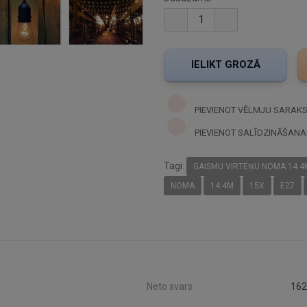
PIEVIENOT VĒLMJU SARAK
PIEVIENOT SALĪDZINĀŠANA
Tagi:
GAISMU VIRTEŅU NOMA 14.4
NOMA
14.4M
15X
E27
Neto svars
162