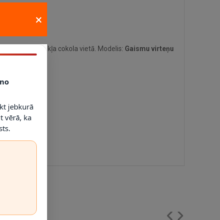
×
derīgā gaismekļa cokola vietā. Modelis:
Gaismu virteņu
no
kt jebkurā
t vērā, ka
ts.