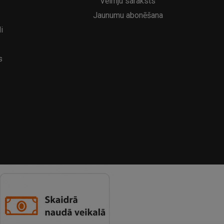
Vēlmju saraksts
Jaunumu abonēšana
i
s