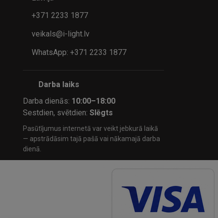
+371 2233 1877
veikals@i-light.lv
WhatsApp: +371 2233 1877
Darba laiks
Darba dienās:
10:00–18:00
Sestdien, svētdien:
Slēgts
Pasūtījumus internetā var veikt jebkurā laikā
— apstrādāsim tajā pašā vai nākamajā darba
dienā.