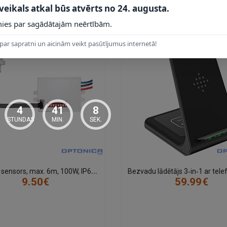
 veikals atkal būs atvērts no 24. augusta.
ies par sagādātajām neērtībām.
par sapratni un aicinām veikt pasūtījumus internetā!
4
41
7
STUNDAS
MIN.
SEK.
K
ustības sensors, max. 6m, 100W, IP65 - SE7309 - 3800156673090
9.50€
59.99€