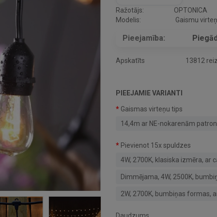
Ražotājs:
OPTONICA
Modelis:
Gaismu virte
Pieejamība:
Piegād
Apskatīts
13812 rei
PIEEJAMIE VARIANTI
Gaismas virteņu tips
14,4m ar NE-nokarenām patro
Pievienot 15x spuldzes
4W, 2700K, klasiska izmēra, ar c
Dimmējama, 4W, 2500K, bumbiņas
2W, 2700K, bumbiņas formas, ar
Daudzums