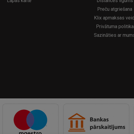
Lapas karte
Distances līgums
Preču atgriešana
Klix apmaksas veid
Privātuma politika
Sazināties ar mum