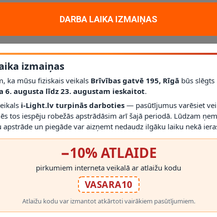
DARBA LAIKA IZMAIŅAS
TONICA LED spuldze. Produkts paredzēts parastas spuldzes nomaiņai sa
aika izmaiņas
stādīšanas prasības.
, ka mūsu fiziskais veikals
Brīvības gatvē 195, Rīgā
būs slēgts
a 6. augusta līdz 23. augustam ieskaitot
.
veikals
i-Light.lv turpinās darboties
— pasūtījumus varēsiet vei
mēs tos iespēju robežās apstrādāsim arī šajā periodā. Lūdzam ņem
immēšanas atbalstu un gaismas toni.
 apstrāde un piegāde var aizņemt nedaudz ilgāku laiku nekā ieras
RĀDĪT VAIRĀK
−10% ATLAIDE
pirkumiem interneta veikalā ar atlaižu kodu
VASARA10
Atlaižu kodu var izmantot atkārtoti vairākiem pasūtījumiem.
 PRODUKTI