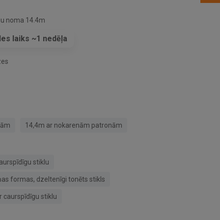
ņu noma 14.4m
es laiks ~1 nedēļa
zes
nām
14,4m ar nokarenām patronām
aurspīdīgu stiklu
 formas, dzeltenīgi tonēts stikls
 caurspīdīgu stiklu