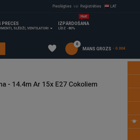
Pieslēgties
vai
Reģistrēties
LAT
S PRECES
IZPĀRDOŠANA
MENTI, SLĒDŽI, VENTILATORI
LĪDZ -80%
0
MANS GROZS
- 0.00€
a - 14.4m Ar 15x E27 Cokoliem