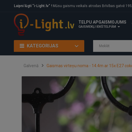
Laipni lūgti "i-Light.lv" !
Mūsu gaismu veikals atrodas Brīvības gatvē 195, Rīga, LV
TELPU APGAISMOJUMS
GAISMEKĻI IEKŠTELPĀM
KATEGORIJAS
Galvenā
Gaismas virteņu noma - 14.4m ar 15x E27 cok