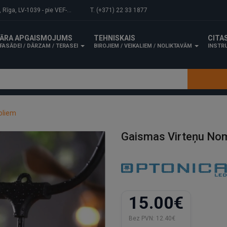
-1039 - pie VEF-Gaisa tilta.
T. (+371) 22 33 1877
ĀRA APGAISMOJUMS
TEHNISKAIS
CITA
FASĀDEI / DĀRZAM / TERASEI
BIROJIEM / VEIKALIEM / NOLIKTAVĀM
INSTRU
oliem
Gaismas Virteņu Nom
15.00€
Bez PVN:
12.40€