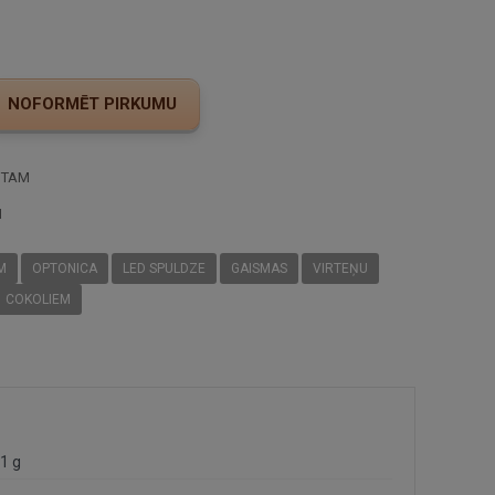
STAM
I
M
OPTONICA
LED SPULDZE
GAISMAS
VIRTEŅU
COKOLIEM
1 g