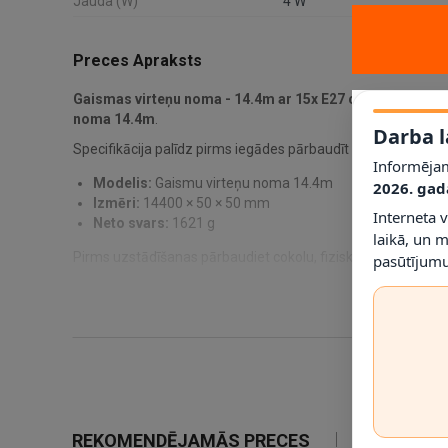
Jauda (W)
4 W
Preces Apraksts
Gaismas virteņu noma - 14.4m ar 15x E27 cokoliem
ir OP
noma 14.4m
.
Darba l
Specifikācija palīdz pirms iegādes pārbaudīt saderību un uz
Informējam
Modelis:
Gaismu virteņu noma 14.4m
2026. gad
Izmēri:
14400 × 50 × 50 mm
Interneta 
Neto svars:
1621 g
laikā, un 
Pirms uzstādīšanas pārbaudiet cokolu, fiziskos izmērus, d
pasūtījumu
REKOMENDĒJAMĀS PRECES
IETEIKTIE